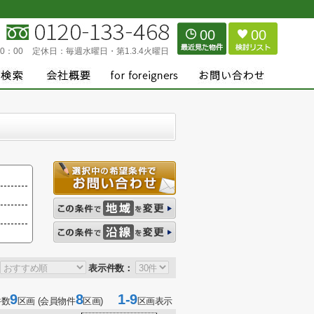
00
00
0：00
定休日：
毎週水曜日・第1.3.4火曜日
表示件数：
9
8
1-9
件数
区画 (会員物件
区画)
区画表示