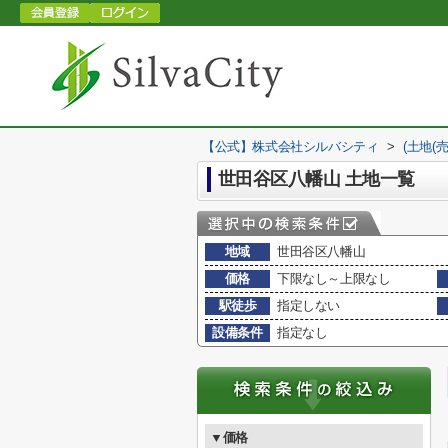
【公式】株式会社シルバシティ
>
(土地(
世田谷区八幡山 土地一覧
地域
世田谷区八幡山
価格
下限なし～上限なし
駅徒歩
指定しない
設備条件
指定なし
▼価格