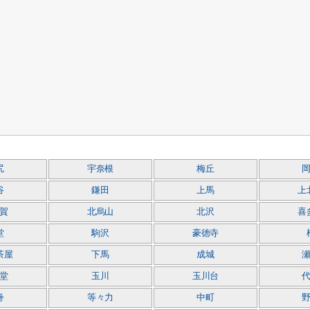
尻
宇奈根
梅丘
谷
鎌田
上馬
上
賀
北烏山
北沢
喜
堂
駒沢
豪徳寺
茶屋
下馬
成城
堂
玉川
玉川台
巻
等々力
中町