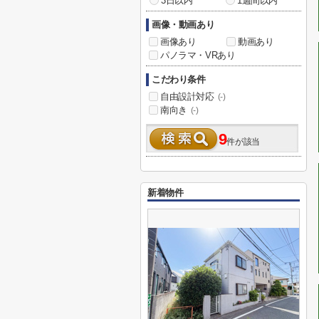
3日以内
1週間以内
画像・動画あり
画像あり
動画あり
パノラマ・VRあり
こだわり条件
自由設計対応
(-)
南向き
(-)
9
件が該当
新着物件