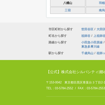
八幡山
羽根
三宿
南烏
市区町村から探す
世田谷区
/
大田
町名から探す
祖師谷
/
上祖師
路線から探す
小田急小田原線
/
東急多摩川線
駅から探す
千歳烏山
/
祖師
【公式】株式会社シルバシティ|都
〒153-0042 東京都目黒区青葉台３丁目2-
TEL：03-5784-2552 / FAX：03-5784-2553