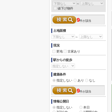
～
値下げ物件
9
件が該当
土地面積
～
現況
更地
古家あり
駅からの徒歩
建築条件
指定しない
あり
なし
9
件が該当
情報公開日
指定しない
本日