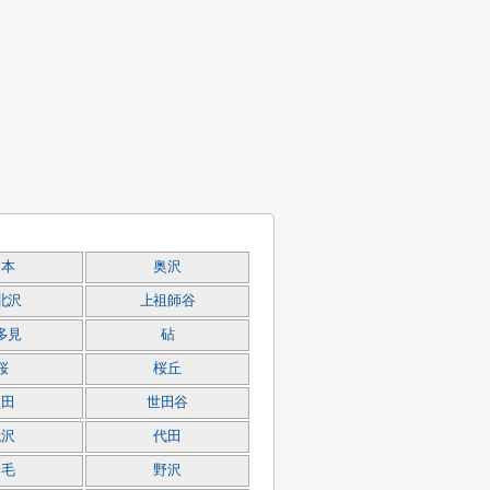
岡本
奥沢
北沢
上祖師谷
多見
砧
桜
桜丘
瀬田
世田谷
代沢
代田
野毛
野沢