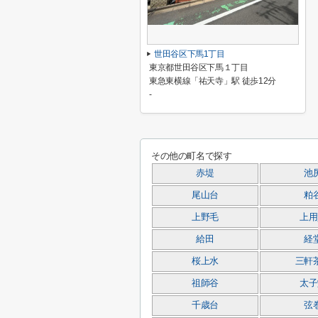
世田谷区下馬1丁目
東京都世田谷区下馬１丁目
東急東横線「祐天寺」駅 徒歩12分
-
その他の町名で探す
赤堤
池
尾山台
粕
上野毛
上用
給田
経
桜上水
三軒
祖師谷
太子
千歳台
弦