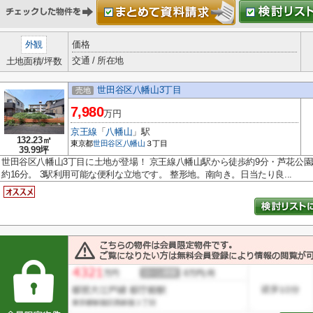
外観
価格
交通 / 所在地
土地面積/坪数
世田谷区八幡山3丁目
売地
7,980
万円
京王線
「
八幡山
」駅
132.23㎡
東京都
世田谷区
八幡山
３丁目
39.99坪
世田谷区八幡山3丁目に土地が登場！ 京王線八幡山駅から徒歩約9分・芦花公園
約16分。 3駅利用可能な便利な立地です。 整形地。南向き。日当たり良...