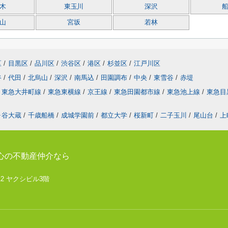
木
東玉川
深沢
山
宮坂
若林
区
/
目黒区
/
品川区
/
渋谷区
/
港区
/
杉並区
/
江戸川区
谷
/
代田
/
北烏山
/
深沢
/
南馬込
/
田園調布
/
中央
/
東雪谷
/
赤堤
東急大井町線
/
東急東横線
/
京王線
/
東急田園都市線
/
東急池上線
/
東急目
ヶ谷大蔵
/
千歳船橋
/
成城学園前
/
都立大学
/
桜新町
/
二子玉川
/
尾山台
/
上
心の不動産仲介なら
12 ヤクシビル3階