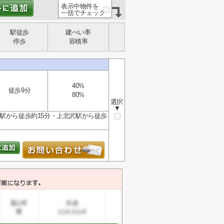
表示中物件を
一括でチェック
駅徒歩
建ぺい率
停歩
容積率
40%
徒歩9分
80%
選択
▼
駅から徒歩約15分・上北沢駅から徒歩