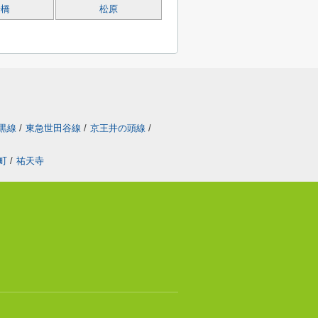
船橋
松原
黒線
/
東急世田谷線
/
京王井の頭線
/
町
/
祐天寺