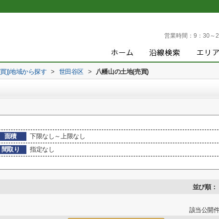
営業時間：
9：30～2
売買))地域から探す
>
世田谷区
>
八幡山の土地(売買)
面積
下限なし～上限なし
間取り
指定なし
並び順：
該当公開