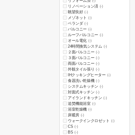
リフォーム済
(-)
リノベーション済
(-)
眺望良好
(-)
メゾネット
(-)
ベランダ
(-)
バルコニー
(-)
ルーフバルコニー
(-)
オール電化
(-)
24時間換気システム
(-)
２面バルコニー
(-)
３面バルコニー
(-)
両面バルコニー
(-)
外観タイル張り
(-)
IHクッキングヒーター
(-)
食器洗い乾燥機
(-)
システムキッチン
(-)
対面式キッチン
(-)
アイランドキッチン
(-)
追焚機能浴室
(-)
浴室乾燥機
(-)
床暖房
(-)
ウォークインクロゼット
(-)
CS
(-)
BS
(-)