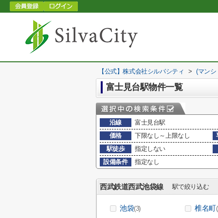
【公式】株式会社シルバシティ
>
(マンシ
富士見台駅物件一覧
沿線
富士見台駅
価格
下限なし～上限なし
駅徒歩
指定しない
設備条件
指定なし
西武鉄道西武池袋線
駅で絞り込む
池袋
椎名町
(3)