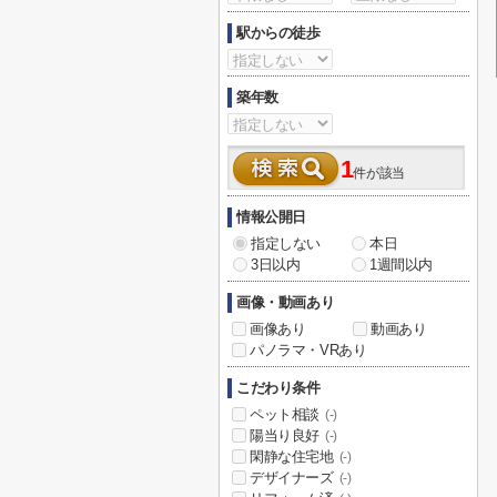
駅からの徒歩
築年数
1
件が該当
情報公開日
指定しない
本日
3日以内
1週間以内
画像・動画あり
画像あり
動画あり
パノラマ・VRあり
こだわり条件
ペット相談
(-)
陽当り良好
(-)
閑静な住宅地
(-)
デザイナーズ
(-)