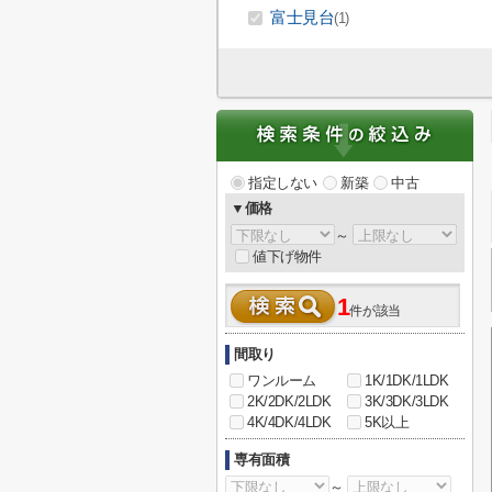
富士見台
(1)
指定しない
新築
中古
▼価格
～
値下げ物件
1
件が該当
間取り
ワンルーム
1K/1DK/1LDK
2K/2DK/2LDK
3K/3DK/3LDK
4K/4DK/4LDK
5K以上
専有面積
～