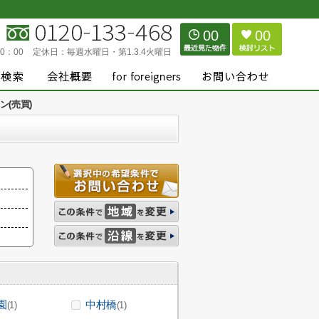
00
00
0：00
定休日：
毎週水曜日・第1.3.4火曜日
(売買)
園
中村橋
(1)
(1)