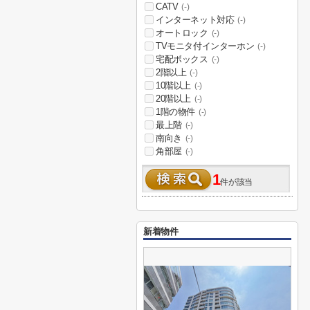
CATV
(-)
インターネット対応
(-)
オートロック
(-)
TVモニタ付インターホン
(-)
宅配ボックス
(-)
2階以上
(-)
10階以上
(-)
20階以上
(-)
1階の物件
(-)
最上階
(-)
南向き
(-)
角部屋
(-)
1
件が該当
新着物件