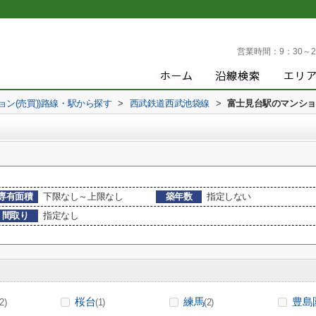
営業時間：
9：30～2
ョン(売買))路線・駅から探す
>
西武鉄道西武池袋線
>
富士見台駅のマンション
専有面積
下限なし～上限なし
築年数
指定しない
間取り
指定なし
桜台
練馬
豊島
(2)
(1)
(2)