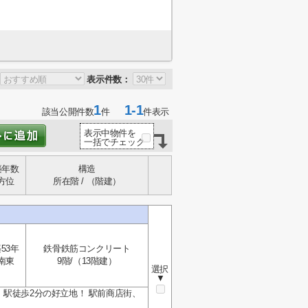
表示件数：
1
1-1
該当公開件数
件
件表示
表示中物件を
一括でチェック
築年数
構造
方位
所在階 / （階建）
53年
鉄骨鉄筋コンクリート
南東
9階/（13階建）
選択
▼
駅徒歩2分の好立地！ 駅前商店街、