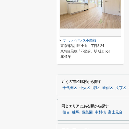
ワールドパレス不動前
東京都品川区小山１丁目8-24
東急目黒線「不動前」駅 徒歩6分
築41年
近くの市区町村から探す
千代田区
中央区
港区
新宿区
文京区
同じエリアにある駅から探す
桜台
練馬
豊島園
中村橋
富士見台