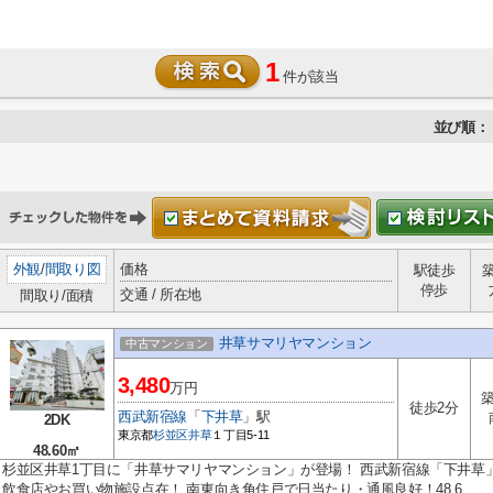
1
件が該当
並び順：
外観
/
間取り図
価格
駅徒歩
停歩
交通 / 所在地
間取り/面積
井草サマリヤマンション
中古マンション
3,480
万円
築
徒歩2分
西武新宿線
「
下井草
」駅
2DK
東京都
杉並区
井草
１丁目5-11
48.60㎡
杉並区井草1丁目に「井草サマリヤマンション」が登場！ 西武新宿線「下井草」
飲食店やお買い物施設点在！ 南東向き角住戸で日当たり・通風良好！48.6...