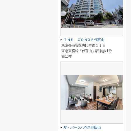
ＴＨＥ ＣＯＮＯＥ代官山
東京都渋谷区恵比寿西１丁目
東急東横線「代官山」駅 徒歩1分
築10年
ザ・パークハウス池田山