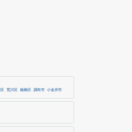
島区
荒川区
板橋区
調布市
小金井市