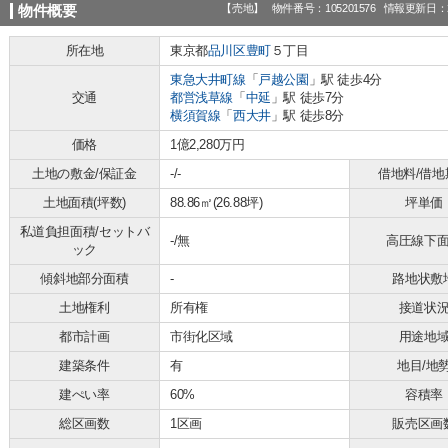
【売地】
物件番号：105201576
情報更新日：2
物件概要
所在地
東京都
品川区
豊町
５丁目
東急大井町線
「
戸越公園
」駅 徒歩4分
交通
都営浅草線
「
中延
」駅 徒歩7分
横須賀線
「
西大井
」駅 徒歩8分
価格
1億2,280万円
土地の敷金/保証金
-/-
借地料/借地
土地面積(坪数)
88.86㎡(26.88坪)
坪単価
私道負担面積/セットバ
-/無
高圧線下
ック
傾斜地部分面積
-
路地状敷
土地権利
所有権
接道状
都市計画
市街化区域
用途地
建築条件
有
地目/地
建ぺい率
60%
容積率
総区画数
1区画
販売区画