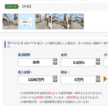
【外観】
ローンシミュレーション
この物件を購入した場合の、月々の支払い価格の一例
ん。
返済期間
金利
ボ
借入金額：
頭金：
（※元利均等方式 金利
5.00％まで
※返済年数
5～50
年まで入力できます）
（※ボーナスは
年2回
で計算しています。
1000万円
まで入力できます）
（※物件購入時、その他諸費用が発生する場合がございます）