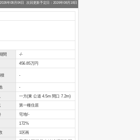
026年08月04日
次回更新予定日：2026年08月18日
期間
-/-
456.85万円
面積
-
地
-
況
一方(東 公道 4.5m 間口 7.2m)
域
第一種住居
勢
宅地/-
172%
数
1区画