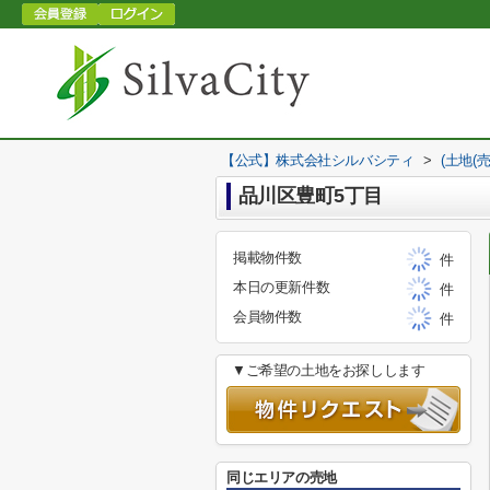
【公式】株式会社シルバシティ
>
(土地(
品川区豊町5丁目
掲載物件数
件
本日の更新件数
件
会員物件数
件
▼ご希望の土地をお探しします
同じエリアの売地