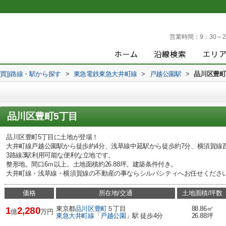
営業時間：
9：30～2
売買))路線・駅から探す
>
東急電鉄東急大井町線
>
戸越公園駅
>
品川区豊町
品川区豊町5丁目
品川区豊町5丁目に土地が登場！
大井町線戸越公園駅から徒歩約4分、浅草線中延駅から徒歩約7分、横須賀線
3路線3駅利用可能な便利な立地です。
整形地。間口6ｍ以上。土地面積約26.88坪。建築条件付き。
大井町線・浅草線・横須賀線の不動産の事ならシルバシティへお任せくださ
価格
所在地/交通
土地面積/坪数
東京都
品川区
豊町
５丁目
88.86㎡
1
2,280
億
万円
東急大井町線
「
戸越公園
」駅 徒歩4分
26.88坪