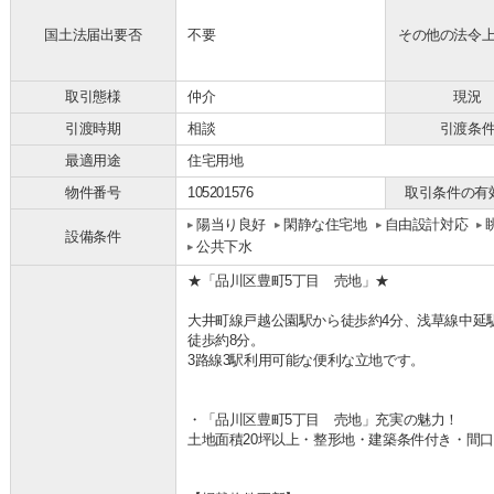
国土法届出要否
不要
その他の法令
取引態様
仲介
現況
引渡時期
相談
引渡条
最適用途
住宅用地
物件番号
105201576
取引条件の有
陽当り良好
閑静な住宅地
自由設計対応
設備条件
公共下水
★「品川区豊町5丁目 売地」★
大井町線戸越公園駅から徒歩約4分、浅草線中延
徒歩約8分。
3路線3駅利用可能な便利な立地です。
・「品川区豊町5丁目 売地」充実の魅力！
土地面積20坪以上・整形地・建築条件付き・間