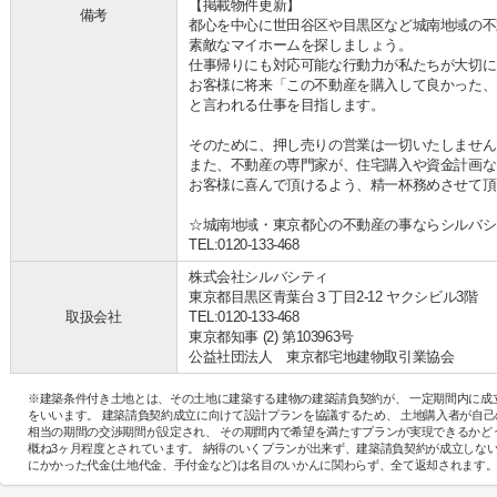
【掲載物件更新】
備考
都心を中心に世田谷区や目黒区など城南地域の不
素敵なマイホームを探しましょう。
仕事帰りにも対応可能な行動力が私たちが大切に
お客様に将来「この不動産を購入して良かった、
と言われる仕事を目指します。
そのために、押し売りの営業は一切いたしません
また、不動産の専門家が、住宅購入や資金計画な
お客様に喜んで頂けるよう、精一杯務めさせて頂
☆城南地域・東京都心の不動産の事ならシルバシ
TEL:0120-133-468
株式会社シルバシティ
東京都目黒区青葉台３丁目2-12 ヤクシビル3階
取扱会社
TEL:0120-133-468
東京都知事 (2) 第103963号
公益社団法人 東京都宅地建物取引業協会
※建築条件付き土地とは、その土地に建築する建物の建築請負契約が、 一定期間内に成
をいいます。 建築請負契約成立に向けて設計プランを協議するため、 土地購入者が自
相当の期間の交渉期間が設定され、 その期間内で希望を満たすプランが実現できるかど
概ね3ヶ月程度とされています。 納得のいくプランが出来ず、建築請負契約が成立しな
にかかった代金(土地代金、手付金など)は名目のいかんに関わらず、全て返却されます