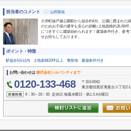
担当者のコメント
山田英祐
大井町線戸越公園駅から徒歩約4分、公園に囲まれた
のためお子様の通学も安心の距離♪土地面積約26.88坪
につきすぐに建築始められます！建築条件付き、参考
せお待ちしております。
ポイント・特徴
駅徒歩5分以内
土地面積20坪以上
整形地
建築条件付き
お問い合わせは
株式会社シルバシティまで
0120-133-468
〒153-0042
東京都目黒区青葉台３丁目2-1
9：30～20：00 定休日:毎週水曜日・第1.3.4火曜日