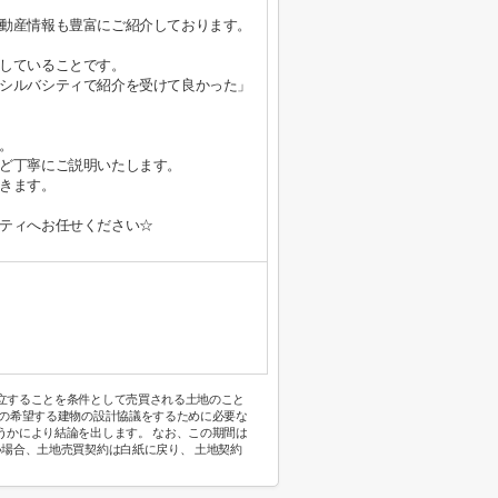
動産情報も豊富にご紹介しております。
していることです。
シルバシティで紹介を受けて良かった」
。
ど丁寧にご説明いたします。
きます。
ティへお任せください☆
立することを条件として売買される土地のこと
己の希望する建物の設計協議をするために必要な
うかにより結論を出します。 なお、この期間は
い場合、土地売買契約は白紙に戻り、 土地契約
。