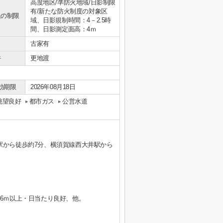
高度地区/準防火地域/日影制限
有/新たな防火制度の対象区
上の制限
域、日影規制時間：4－2.5時
間、日影測定面高：4ｍ
古家有
件
更地渡
効期限
2026年08月18日
眺望良好
都市ガス
公営水道
駅から徒歩約7分、横須賀線西大井駅から
口6ｍ以上・日当たり良好、他。