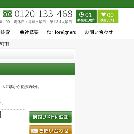
01
00
0：00
定休日：
毎週水曜日・第1.3.4火曜日
5丁目
西大井駅から徒歩約8分。
い。