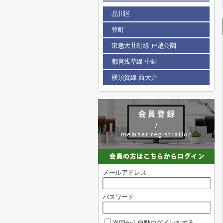
品川区
豊町
東急大井町線 戸越公園
都営浅草線 中延
横須賀線 西大井
メールアドレス
パスワード
次回から自動ログインをする