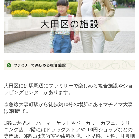
大田区には駅周辺にファミリーで楽しめる複合施設やショ
ッピングセンターがあります。
京急線大森町駅から徒歩約
10
分の場所にあるマチノマ大森
は
3
階建て。
1
階に大型スーパーマーケットやベーカリーカフェ、クリー
ニング店、
2
階にはドラッグストアや
100
円ショップなどの
専門店、
3
階には美容室や歯科医院、小児科、内科、耳鼻咽