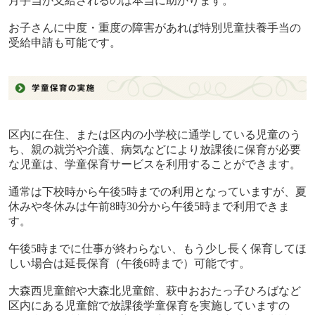
月手当が支給されるのは本当に助かります。
お子さんに中度・重度の障害があれば特別児童扶養手当の
受給申請も可能です。
区内に在住、または区内の小学校に通学している児童のう
ち、親の就労や介護、病気などにより放課後に保育が必要
な児童は、学童保育サービスを利用することができます。
通常は下校時から午後
5
時までの利用となっていますが、夏
休みや冬休みは午前
8
時
30
分から午後
5
時まで利用できま
す。
午後
5
時までに仕事が終わらない、もう少し長く保育してほ
しい場合は延長保育（午後
6
時まで）可能です。
大森西児童館や大森北児童館、萩中おおたっ子ひろばなど
区内にある児童館で放課後学童保育を実施していますの