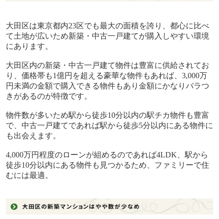
大田区は東京都内
23
区でも最大の面積を誇り、都心に比べ
て土地が広いため新築・中古一戸建てが購入しやすい環境
にあります。
大田区内の新築・中古一戸建て物件は豊富に供給されてお
り、価格帯も
1
億円を超える豪華な物件もあれば、
3,000
万
円未満の金額で購入できる物件もあり金額にかなりバラつ
きがあるのが特徴です。
物件数が多いため駅から徒歩
10
分以内の駅チカ物件も豊富
で、中古一戸建てであれば駅から徒歩
5
分以内にある物件に
も出会えます。
4,000
万円程度のローンが組めるのであれば
4LDK
、駅から
徒歩
10
分以内にある物件も見つかるため、ファミリーで住
むには最適。