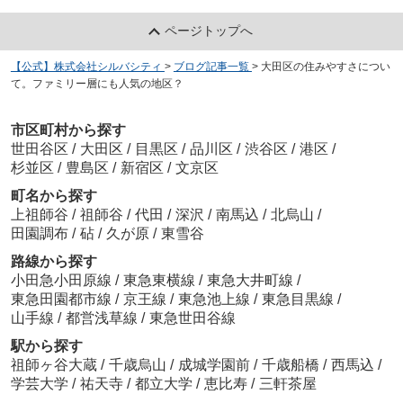
ページトップへ
【公式】株式会社シルバシティ
>
ブログ記事一覧
>
大田区の住みやすさについ
て。ファミリー層にも人気の地区？
市区町村から探す
世田谷区
/
大田区
/
目黒区
/
品川区
/
渋谷区
/
港区
/
杉並区
/
豊島区
/
新宿区
/
文京区
町名から探す
上祖師谷
/
祖師谷
/
代田
/
深沢
/
南馬込
/
北烏山
/
田園調布
/
砧
/
久が原
/
東雪谷
路線から探す
小田急小田原線
/
東急東横線
/
東急大井町線
/
東急田園都市線
/
京王線
/
東急池上線
/
東急目黒線
/
山手線
/
都営浅草線
/
東急世田谷線
駅から探す
祖師ヶ谷大蔵
/
千歳烏山
/
成城学園前
/
千歳船橋
/
西馬込
/
学芸大学
/
祐天寺
/
都立大学
/
恵比寿
/
三軒茶屋