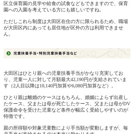
区立保育園の見学や給食の試食などもできますので、保育
園への入園を考えている方にも嬉しいですね。
ただしこれら制度は大田区在住の方に限られるため、職場
が大田区内にあっても居住地が区外の方は利用できませ
ん。
大田区はひとり親への児童扶養手当がかなり充実してお
り、児童一人に対して月額最大
42,190
円が支給されていま
す（
2
人目以降は
10,140
円加算や
6,080
円加算など）。
ひとり親は離婚のケースはもちろん、婚姻によらず出産し
たケース、父または母が死亡したケース、父または母が
DV
保護命令を受けた児童など条件が幅広く受給しやすいのが
特徴です。
親の所得額や対象児童数により手当額が変動しますが、毎