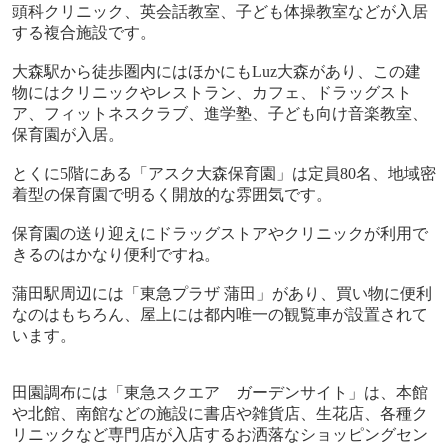
頭科クリニック、英会話教室、子ども体操教室などが入居
する複合施設です。
大森駅から徒歩圏内にはほかにも
Luz
大森があり、この建
物にはクリニックやレストラン、カフェ、ドラッグスト
ア、フィットネスクラブ、進学塾、子ども向け音楽教室、
保育園が入居。
とくに
5
階にある「アスク大森保育園」は定員
80
名、地域密
着型の保育園で明るく開放的な雰囲気です。
保育園の送り迎えにドラッグストアやクリニックが利用で
きるのはかなり便利ですね。
蒲田駅周辺には「東急プラザ
蒲田」があり、買い物に便利
なのはもちろん、屋上には都内唯一の観覧車が設置されて
います。
田園調布には「東急スクエア ガーデンサイト」は、本館
や北館、南館などの施設に書店や雑貨店、生花店、各種ク
リニックなど専門店が入店するお洒落なショッピングセン