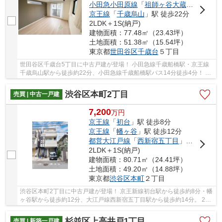
小田急小田原線
「
祖師ヶ谷大蔵
」駅 徒歩2
京王線
「
千歳烏山
」駅 徒歩22分
2LDK＋1S(納戸)
建物面積：77.48㎡（23.43坪）
土地面積：51.38㎡（15.54坪）
東京都
世田谷区
千歳台
５丁目
世田谷区千歳台5丁目に中古戸建が登場！ 小田急線千歳船橋駅・京王線
千歳烏山駅から徒歩約22分、小田急線千歳船橋駅バス14分徒歩4分！ 2
路線3駅利用可能な便利な立地です。 3面採光。...
渋谷区本町2丁目
売買 | 中古一戸建
7,200
万
円
京王線
「
初台
」駅 徒歩8分
京王線
「
幡ヶ谷
」駅 徒歩12分
都営大江戸線
「
西新宿五丁目
」駅 徒歩14分
2LDK＋1S(納戸)
建物面積：80.71㎡（24.41坪）
土地面積：49.20㎡（14.88坪）
東京都
渋谷区
本町
２丁目
渋谷区本町2丁目に中古戸建が登場！ 京王新線初台駅から徒歩約8分・幡
ヶ谷駅から徒歩約12分、大江戸線西新宿五丁目駅から徒歩約14分。 2路
線3駅利用可能な便利な立地です。 南西向き。...
杉並区上高井戸1丁目
売買 | 新築一戸建