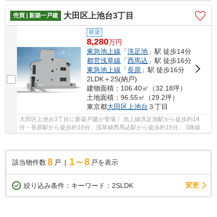
路線3駅利用可能な便利な立地です。 木造3階建...
大田区上池台3丁目
売買 | 新築一戸建
新築
8,280
万
円
東急池上線
「
洗足池
」駅 徒歩14分
都営浅草線
「
西馬込
」駅 徒歩16分
東急池上線
「
長原
」駅 徒歩16分
2LDK＋2S(納戸)
建物面積：106.40㎡（32.18坪）
土地面積：96.55㎡（29.2坪）
東京都
大田区
上池台
３丁目
大田区上池台3丁目に新築戸建が登場！ 池上線洗足池駅から徒歩約14
分・長原駅から徒歩約16分、浅草線西馬込駅から徒歩約16分。 3路線3
駅利用可能な便利な立地です。 木造2階建。南東向...
8
1～8
該当物件数
戸
戸を表示
変更
絞り込み条件：
キーワード：2SLDK