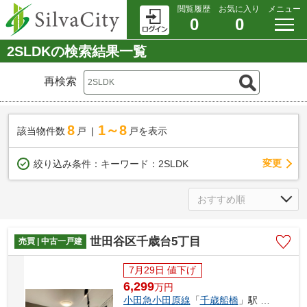
閲覧履歴
お気に入り
メニュー
0
0
2SLDKの検索結果一覧
再検索
8
1～8
該当物件数
戸
戸を表示
変更
絞り込み条件：
キーワード：2SLDK
世田谷区千歳台5丁目
売買 | 中古一戸建
7月29日 値下げ
6,299
万
円
小田急小田原線
「
千歳船橋
」駅 徒歩22分