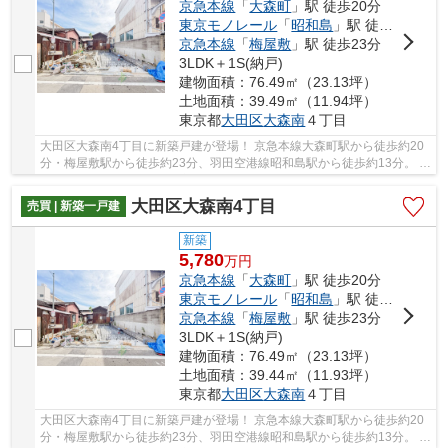
京急本線
「
大森町
」駅 徒歩20分
東京モノレール
「
昭和島
」駅 徒歩13分
京急本線
「
梅屋敷
」駅 徒歩23分
3LDK＋1S(納戸)
建物面積：76.49㎡（23.13坪）
土地面積：39.49㎡（11.94坪）
東京都
大田区
大森南
４丁目
大田区大森南4丁目に新築戸建が登場！ 京急本線大森町駅から徒歩約20
分・梅屋敷駅から徒歩約23分、羽田空港線昭和島駅から徒歩約13分。 2
路線3駅利用可能な便利な立地です。 木造3階建...
大田区大森南4丁目
売買 | 新築一戸建
新築
5,780
万
円
京急本線
「
大森町
」駅 徒歩20分
東京モノレール
「
昭和島
」駅 徒歩13分
京急本線
「
梅屋敷
」駅 徒歩23分
3LDK＋1S(納戸)
建物面積：76.49㎡（23.13坪）
土地面積：39.44㎡（11.93坪）
東京都
大田区
大森南
４丁目
大田区大森南4丁目に新築戸建が登場！ 京急本線大森町駅から徒歩約20
分・梅屋敷駅から徒歩約23分、羽田空港線昭和島駅から徒歩約13分。 2