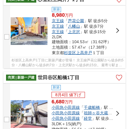
新築
8,980
万
円
京王線
「
芦花公園
」駅 徒歩5分
京王線
「
八幡山
」駅 徒歩7分
京王線
「
上北沢
」駅 徒歩15分
2LDK
建物面積：104.53㎡（31.62坪）
土地面積：57.47㎡（17.38坪）
東京都
杉並区
上高井戸
１丁目
杉並区上高井戸1丁目に新築戸建が登場！ 京王線芦花公園駅から徒歩約5
分・八幡山駅から徒歩約7分・上北沢駅から徒歩約15分。 最寄り駅まで
徒歩5分の駅近の立地です。 木造3階建。日当...
世田谷区船橋1丁目
売買 | 新築一戸建
新築
8月4日 値下げ
6,680
万
円
小田急小田原線
「
千歳船橋
」駅 徒歩7分
小田急小田原線
「
祖師ヶ谷大蔵
」駅 徒歩1
小田急小田原線
「
経堂
」駅 徒歩22分
3LDK＋1S(納戸)