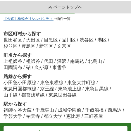
ページトップへ
【公式】株式会社シルバシティ
>
物件一覧
市区町村から探す
世田谷区
/
大田区
/
目黒区
/
品川区
/
渋谷区
/
港区
/
杉並区
/
豊島区
/
新宿区
/
文京区
町名から探す
上祖師谷
/
祖師谷
/
代田
/
深沢
/
南馬込
/
北烏山
/
田園調布
/
砧
/
久が原
/
東雪谷
路線から探す
小田急小田原線
/
東急東横線
/
東急大井町線
/
東急田園都市線
/
京王線
/
東急池上線
/
東急目黒線
/
山手線
/
都営浅草線
/
東急世田谷線
駅から探す
祖師ヶ谷大蔵
/
千歳烏山
/
成城学園前
/
千歳船橋
/
西馬込
/
学芸大学
/
祐天寺
/
都立大学
/
恵比寿
/
三軒茶屋