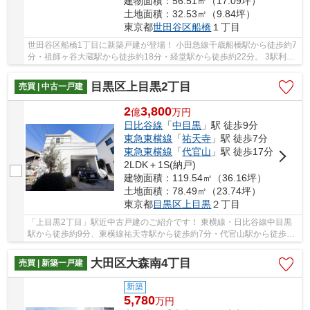
建物面積：56.51㎡（17.09坪）
土地面積：32.53㎡（9.84坪）
東京都
世田谷区
船橋
１丁目
世田谷区船橋1丁目に新築戸建が登場！ 小田急線千歳船橋駅から徒歩約7
分・祖師ヶ谷大蔵駅から徒歩約18分・経堂駅から徒歩約22分。 3駅利用
可能な便利な立地です。 南西向き。木造3階建...
目黒区上目黒2丁目
売買 | 中古一戸建
2
3,800
億
万
円
日比谷線
「
中目黒
」駅 徒歩9分
東急東横線
「
祐天寺
」駅 徒歩7分
東急東横線
「
代官山
」駅 徒歩17分
2LDK＋1S(納戸)
建物面積：119.54㎡（36.16坪）
土地面積：78.49㎡（23.74坪）
東京都
目黒区
上目黒
２丁目
「上目黒2丁目」駅近中古戸建のご紹介です！ 東横線・日比谷線中目黒
駅から徒歩約9分、東横線祐天寺駅から徒歩約7分・代官山駅から徒歩約
17分。東急バス「けこぼ坂上」徒歩約5分。 2路...
大田区大森南4丁目
売買 | 新築一戸建
新築
5,780
万
円