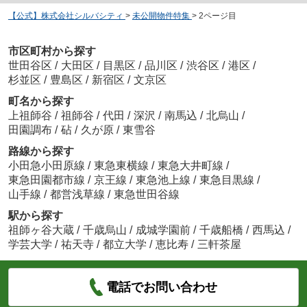
【公式】株式会社シルバシティ
>
未公開物件特集
>
2ページ目
市区町村から探す
世田谷区
/
大田区
/
目黒区
/
品川区
/
渋谷区
/
港区
/
杉並区
/
豊島区
/
新宿区
/
文京区
町名から探す
上祖師谷
/
祖師谷
/
代田
/
深沢
/
南馬込
/
北烏山
/
田園調布
/
砧
/
久が原
/
東雪谷
路線から探す
小田急小田原線
/
東急東横線
/
東急大井町線
/
東急田園都市線
/
京王線
/
東急池上線
/
東急目黒線
/
山手線
/
都営浅草線
/
東急世田谷線
駅から探す
祖師ヶ谷大蔵
/
千歳烏山
/
成城学園前
/
千歳船橋
/
西馬込
/
学芸大学
/
祐天寺
/
都立大学
/
恵比寿
/
三軒茶屋
電話でお問い合わせ