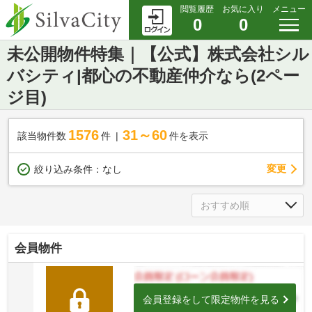
閲覧履歴
お気に入り
メニュー
0
0
未公開物件特集｜【公式】株式会社シル
バシティ|都心の不動産仲介なら(2ペー
ジ目)
1576
31～60
該当物件数
件
件を表示
変更
絞り込み条件：
なし
会員物件
会員登録をして限定物件を見る