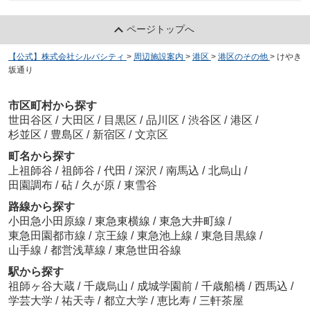
ページトップへ
【公式】株式会社シルバシティ
>
周辺施設案内
>
港区
>
港区のその他
>
けやき
坂通り
市区町村から探す
世田谷区
/
大田区
/
目黒区
/
品川区
/
渋谷区
/
港区
/
杉並区
/
豊島区
/
新宿区
/
文京区
町名から探す
上祖師谷
/
祖師谷
/
代田
/
深沢
/
南馬込
/
北烏山
/
田園調布
/
砧
/
久が原
/
東雪谷
路線から探す
小田急小田原線
/
東急東横線
/
東急大井町線
/
東急田園都市線
/
京王線
/
東急池上線
/
東急目黒線
/
山手線
/
都営浅草線
/
東急世田谷線
駅から探す
祖師ヶ谷大蔵
/
千歳烏山
/
成城学園前
/
千歳船橋
/
西馬込
/
学芸大学
/
祐天寺
/
都立大学
/
恵比寿
/
三軒茶屋