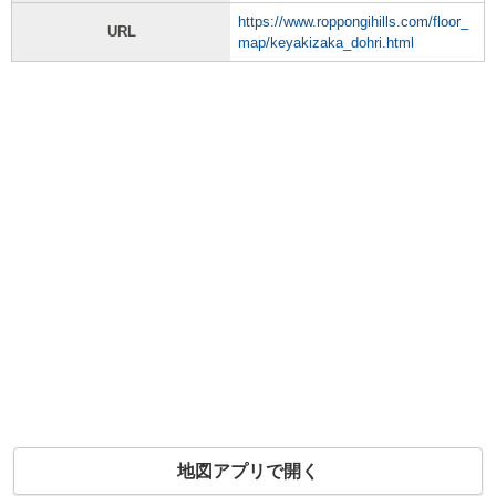
https://www.roppongihills.com/floor_
URL
map/keyakizaka_dohri.html
地図アプリで開く