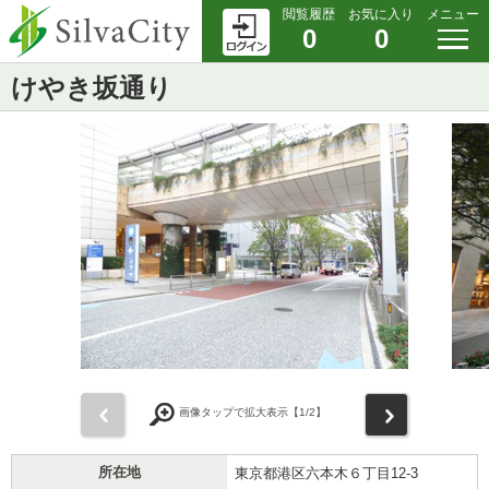
閲覧履歴
お気に入り
メニュー
0
0
けやき坂通り
前
次
画像タップで拡大表示【
1
/2】
所在地
東京都港区六本木６丁目12-3