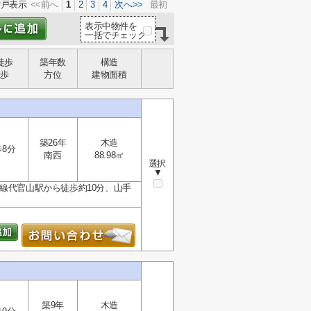
0
戸表示
<<前へ
1
2
3
4
次へ>>
最初
表示中物件を
一括でチェック
徒歩
築年数
構造
歩
方位
建物面積
築26年
木造
8分
南西
88.98㎡
選択
▼
線代官山駅から徒歩約10分、山手
築9年
木造