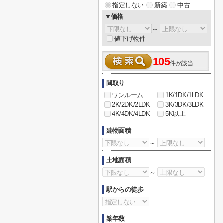
指定しない
新築
中古
▼価格
～
値下げ物件
105
件が該当
間取り
ワンルーム
1K/1DK/1LDK
2K/2DK/2LDK
3K/3DK/3LDK
4K/4DK/4LDK
5K以上
建物面積
～
土地面積
～
駅からの徒歩
築年数