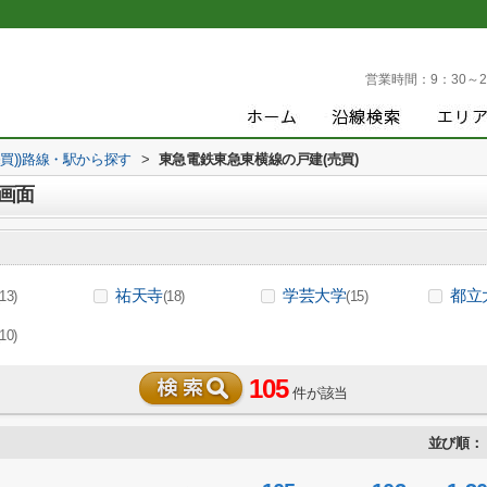
営業時間：
9：30～2
売買))路線・駅から探す
>
東急電鉄東急東横線の戸建(売買)
画面
祐天寺
学芸大学
都立
(13)
(18)
(15)
(10)
105
件が該当
並び順：