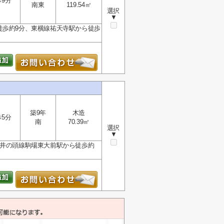
9分
南東
119.54㎡
選択
▼
徒歩約9分、東横線祐天寺駅から徒歩
築9年
木造
5分
南
70.39㎡
選択
▼
、井の頭線駒場東大前駅から徒歩約