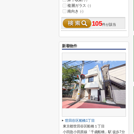
(-)
複層ガラス
(-)
南向き
(-)
105
件が該当
新着物件
世田谷区船橋1丁目
東京都世田谷区船橋１丁目
小田急小田原線「千歳船橋」駅 徒歩7分