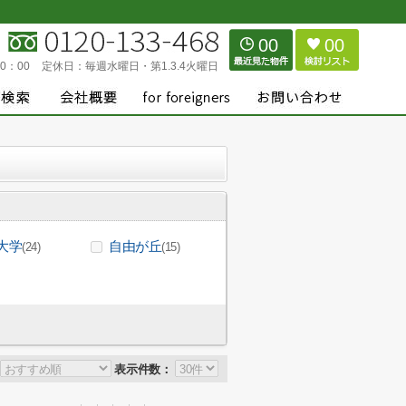
00
00
0：00
定休日：
毎週水曜日・第1.3.4火曜日
大学
自由が丘
(24)
(15)
表示件数：