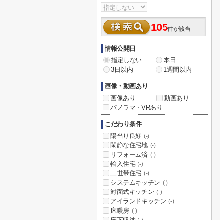
105
件が該当
情報公開日
指定しない
本日
3日以内
1週間以内
画像・動画あり
画像あり
動画あり
パノラマ・VRあり
こだわり条件
陽当り良好
(-)
閑静な住宅地
(-)
リフォーム済
(-)
輸入住宅
(-)
二世帯住宅
(-)
システムキッチン
(-)
対面式キッチン
(-)
アイランドキッチン
(-)
床暖房
(-)
床下収納