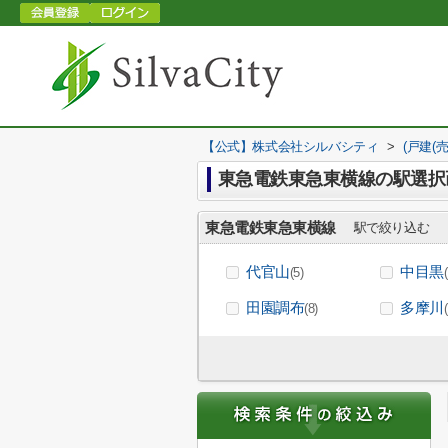
【公式】株式会社シルバシティ
>
(戸建(
東急電鉄東急東横線の駅選択
東急電鉄東急東横線
駅で絞り込む
代官山
中目黒
(5)
田園調布
多摩川
(8)