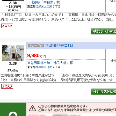
徒歩
日比谷線
「
中目黒
」駅
2LDK
＋1S(納戸)
東京都
目黒区
上目黒
２丁目
78.49㎡
「上目黒2丁目」駅近中古戸建のご紹介です！ 東横線・日比谷線中目黒駅から
約7分・代官山駅から徒歩約17分。東急バス「けこぼ坂上」徒歩約5分。 2路...
世田谷区池尻2丁目
中古一戸建
9,980
万円
徒歩
東急田園都市線
「
池尻大橋
」駅
3LDK
東京都
世田谷区
池尻
２丁目
57.49㎡
世田谷区池尻2丁目に中古戸建が登場！ 田園都市線池尻大橋駅から徒歩約5分
21分、東横線中目黒駅から徒歩約24分。 3路線3駅利用可能な便利な立地です...