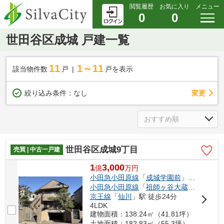
閲覧履歴
お気に入り
メニュー
0
0
世田谷区成城 戸建一覧
11
1～11
該当物件数
戸
戸を表示
変更
絞り込み条件：
なし
世田谷区成城9丁目
売買 | 中古一戸建
1
3,000
億
万
円
小田急小田原線
「
成城学園前
」駅 徒歩19分
小田急小田原線
「
祖師ヶ谷大蔵
」駅 徒歩2
京王線
「
仙川
」駅 徒歩24分
4LDK
建物面積：138.24㎡（41.81坪）
土地面積：182.83㎡（55.3坪）