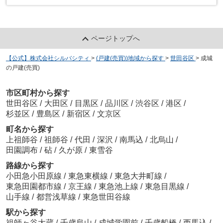
ページトップへ
【公式】株式会社シルバシティ
>
(戸建(売買))地域から探す
>
世田谷区
>
成城
の戸建(売買)
市区町村から探す
世田谷区
/
大田区
/
目黒区
/
品川区
/
渋谷区
/
港区
/
杉並区
/
豊島区
/
新宿区
/
文京区
町名から探す
上祖師谷
/
祖師谷
/
代田
/
深沢
/
南馬込
/
北烏山
/
田園調布
/
砧
/
久が原
/
東雪谷
路線から探す
小田急小田原線
/
東急東横線
/
東急大井町線
/
東急田園都市線
/
京王線
/
東急池上線
/
東急目黒線
/
山手線
/
都営浅草線
/
東急世田谷線
駅から探す
祖師ヶ谷大蔵
/
千歳烏山
/
成城学園前
/
千歳船橋
/
西馬込
/