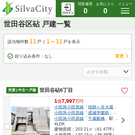
閲覧履歴
お気に入り
メニュー
0
0
世田谷区砧 戸建一覧
11
1～11
該当物件数
戸
戸を表示
変更
絞り込み条件：
なし
世田谷砧6丁目
売買 | 中古一戸建
1
7,997
億
万
円
小田急小田原線
「
祖師ヶ谷大蔵
」駅 徒歩4
小田急小田原線
「
成城学園前
」駅 徒歩14分
小田急小田原線
「
千歳船橋
」駅 徒歩19分
4LDK
建物面積：203.21㎡（61.47坪）
土地面積：130.23㎡（39.39坪）