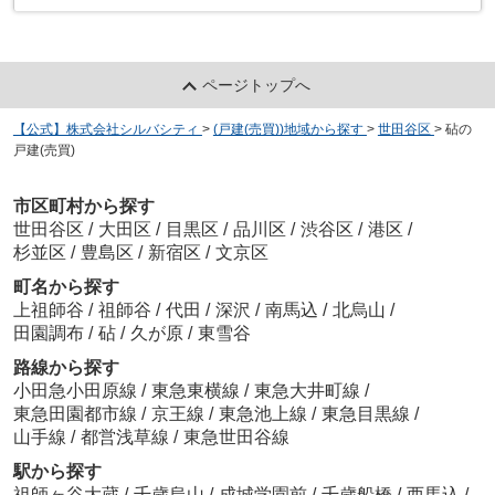
ページトップへ
【公式】株式会社シルバシティ
>
(戸建(売買))地域から探す
>
世田谷区
>
砧の
戸建(売買)
市区町村から探す
世田谷区
/
大田区
/
目黒区
/
品川区
/
渋谷区
/
港区
/
杉並区
/
豊島区
/
新宿区
/
文京区
町名から探す
上祖師谷
/
祖師谷
/
代田
/
深沢
/
南馬込
/
北烏山
/
田園調布
/
砧
/
久が原
/
東雪谷
路線から探す
小田急小田原線
/
東急東横線
/
東急大井町線
/
東急田園都市線
/
京王線
/
東急池上線
/
東急目黒線
/
山手線
/
都営浅草線
/
東急世田谷線
駅から探す
祖師ヶ谷大蔵
/
千歳烏山
/
成城学園前
/
千歳船橋
/
西馬込
/