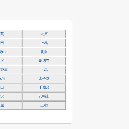
大蔵
大原
鎌田
上馬
烏山
北沢
駒沢
豪徳寺
軒茶屋
下馬
師谷
太子堂
代田
千歳台
野沢
八幡山
松原
三宿