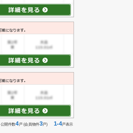
4
3
1-4
当公開件数
戸 (会員物件
戸)
戸表示