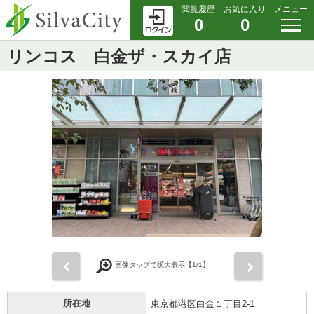
閲覧履歴
お気に入り
メニュー
0
0
リンコス 白金ザ・スカイ店
前
次
画像タップで拡大表示【
1
/1】
所在地
東京都港区白金１丁目2-1