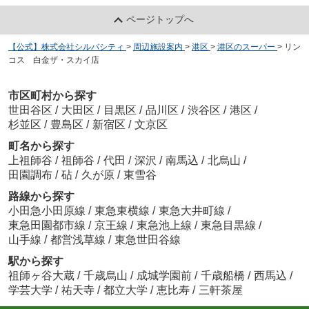
ページトップへ
【公式】株式会社シルバシティ
>
周辺施設案内
>
港区
>
港区のスーパー
>
リン
コス 白金ザ・スカイ店
市区町村から探す
世田谷区
/
大田区
/
目黒区
/
品川区
/
渋谷区
/
港区
/
杉並区
/
豊島区
/
新宿区
/
文京区
町名から探す
上祖師谷
/
祖師谷
/
代田
/
深沢
/
南馬込
/
北烏山
/
田園調布
/
砧
/
久が原
/
東雪谷
路線から探す
小田急小田原線
/
東急東横線
/
東急大井町線
/
東急田園都市線
/
京王線
/
東急池上線
/
東急目黒線
/
山手線
/
都営浅草線
/
東急世田谷線
駅から探す
祖師ヶ谷大蔵
/
千歳烏山
/
成城学園前
/
千歳船橋
/
西馬込
/
学芸大学
/
祐天寺
/
都立大学
/
恵比寿
/
三軒茶屋