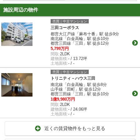
施設周辺の物件
売買｜中古マンション
三田コーポラス
都営大江戸線「麻布十番」駅 徒歩9分
南北線「白金高輪」駅 徒歩10分
都営三田線「三田」駅 徒歩12分
5,799万円
間取:
2LDK
建物面積:
- / 13.72坪
土地面積:
- / -
売買｜中古マンション
トリニティ－ハウス三田
南北線「白金高輪」駅 徒歩8分
山手線「田町」駅 徒歩12分
都営三田線「三田」駅 徒歩10分
1億9,980万円
間取:
2LDK
建物面積:
- / 24.06坪
土地面積:
- / -
近くの賃貸物件をもっと見る