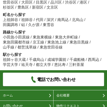
世田谷区
/
大田区
/
目黒区
/
品川区
/
渋谷区
/
港区
/
杉並区
/
豊島区
/
新宿区
/
文京区
町名から探す
上祖師谷
/
祖師谷
/
代田
/
深沢
/
南馬込
/
北烏山
/
田園調布
/
砧
/
久が原
/
東雪谷
路線から探す
小田急小田原線
/
東急東横線
/
東急大井町線
/
東急田園都市線
/
京王線
/
東急池上線
/
東急目黒線
/
山手線
/
都営浅草線
/
東急世田谷線
駅から探す
祖師ヶ谷大蔵
/
千歳烏山
/
成城学園前
/
千歳船橋
/
西馬込
/
学芸大学
/
祐天寺
/
都立大学
/
恵比寿
/
三軒茶屋
電話でお問い合わせ
ホーム
会社概要
お問い合わせ
物件リクエスト