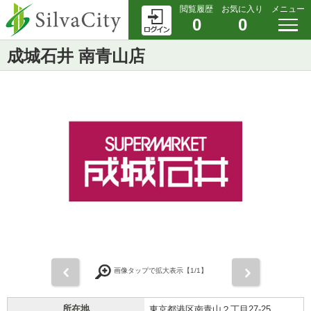
閲覧履歴
お気に入り
メニュー
0
0
成城石井 南青山店
前
次
画像タップで拡大表示【
1
/1】
所在地
東京都港区南青山２丁目27-25