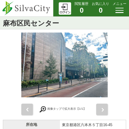
閲覧履歴
お気に入り
メニュー
0
0
麻布区民センター
前
次
画像タップで拡大表示【
1
/1】
所在地
東京都港区六本木５丁目16-45