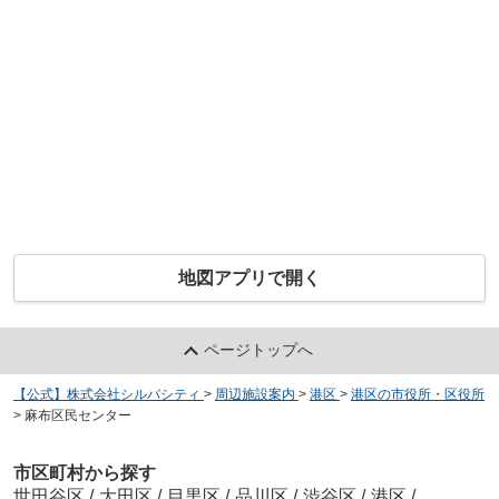
地図アプリで開く
ページトップへ
【公式】株式会社シルバシティ
>
周辺施設案内
>
港区
>
港区の市役所・区役所
>
麻布区民センター
市区町村から探す
世田谷区
/
大田区
/
目黒区
/
品川区
/
渋谷区
/
港区
/