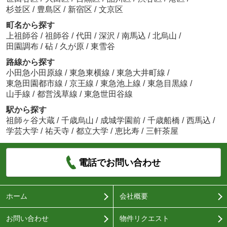
杉並区
/
豊島区
/
新宿区
/
文京区
町名から探す
上祖師谷
/
祖師谷
/
代田
/
深沢
/
南馬込
/
北烏山
/
田園調布
/
砧
/
久が原
/
東雪谷
路線から探す
小田急小田原線
/
東急東横線
/
東急大井町線
/
東急田園都市線
/
京王線
/
東急池上線
/
東急目黒線
/
山手線
/
都営浅草線
/
東急世田谷線
駅から探す
祖師ヶ谷大蔵
/
千歳烏山
/
成城学園前
/
千歳船橋
/
西馬込
/
学芸大学
/
祐天寺
/
都立大学
/
恵比寿
/
三軒茶屋
電話でお問い合わせ
ホーム
会社概要
お問い合わせ
物件リクエスト