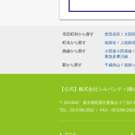
市区町村から探す
世田谷区
/
大田
町名から探す
祖師谷
/
上祖師
路線から探す
小田急小田原線
/
東急多摩川線
駅から探す
千歳烏山
/
祖師
【公式】株式会社シルバシティ|都
〒153-0042 東京都目黒区青葉台３丁目2-
TEL：03-5784-2552 / FAX：03-5784-2553
ホーム