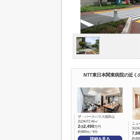
NTT東日本関東病院の近く
ザ・パークハウス池田山
2LDK/72.46㎡
ニュ
2
2,490
億
万円
3LDK
約685m／9分
7,9
詳細を見る
約43