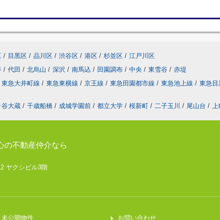
区
/
目黒区
/
品川区
/
渋谷区
/
港区
/
杉並区
/
江戸川区
谷
/
代田
/
北烏山
/
深沢
/
南馬込
/
田園調布
/
中央
/
東雪谷
/
赤堤
東急大井町線
/
東急東横線
/
京王線
/
東急田園都市線
/
東急池上線
/
東急目
ヶ谷大蔵
/
千歳船橋
/
成城学園前
/
都立大学
/
桜新町
/
二子玉川
/
尾山台
/
上
心の不動産仲介なら
12 ヤクシビル3階
未公開物件
お問い合わせ