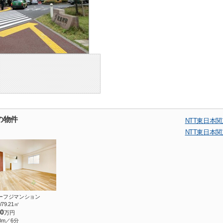
の物件
NTT東日本
NTT東日本
ーフジマンション
/79.21㎡
80
万円
8m／6分