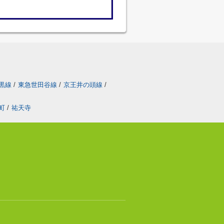
黒線
/
東急世田谷線
/
京王井の頭線
/
町
/
祐天寺