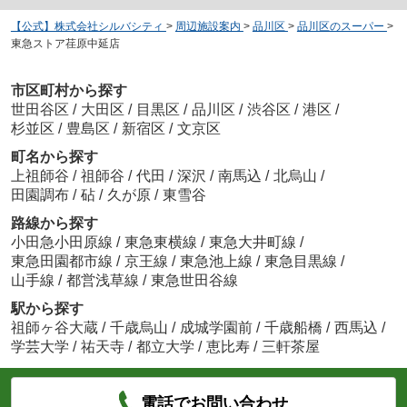
【公式】株式会社シルバシティ
>
周辺施設案内
>
品川区
>
品川区のスーパー
>
東急ストア荏原中延店
市区町村から探す
世田谷区
/
大田区
/
目黒区
/
品川区
/
渋谷区
/
港区
/
杉並区
/
豊島区
/
新宿区
/
文京区
町名から探す
上祖師谷
/
祖師谷
/
代田
/
深沢
/
南馬込
/
北烏山
/
田園調布
/
砧
/
久が原
/
東雪谷
路線から探す
小田急小田原線
/
東急東横線
/
東急大井町線
/
東急田園都市線
/
京王線
/
東急池上線
/
東急目黒線
/
山手線
/
都営浅草線
/
東急世田谷線
駅から探す
祖師ヶ谷大蔵
/
千歳烏山
/
成城学園前
/
千歳船橋
/
西馬込
/
学芸大学
/
祐天寺
/
都立大学
/
恵比寿
/
三軒茶屋
電話でお問い合わせ