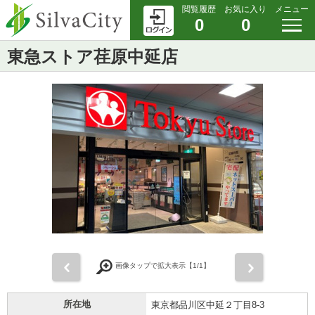
閲覧履歴
お気に入り
メニュー
0
0
東急ストア荏原中延店
前
次
画像タップで拡大表示【
1
/1】
所在地
東京都品川区中延２丁目8-3