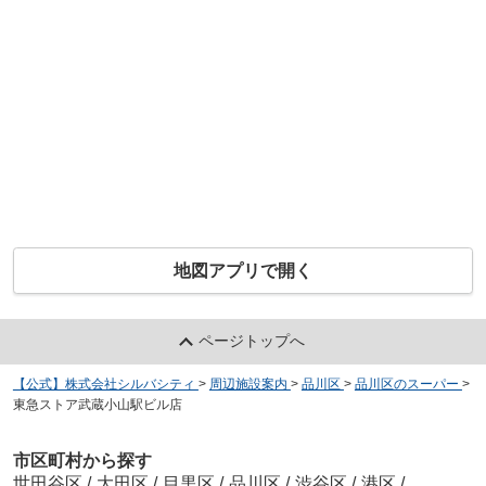
地図アプリで開く
ページトップへ
【公式】株式会社シルバシティ
>
周辺施設案内
>
品川区
>
品川区のスーパー
>
東急ストア武蔵小山駅ビル店
市区町村から探す
世田谷区
/
大田区
/
目黒区
/
品川区
/
渋谷区
/
港区
/