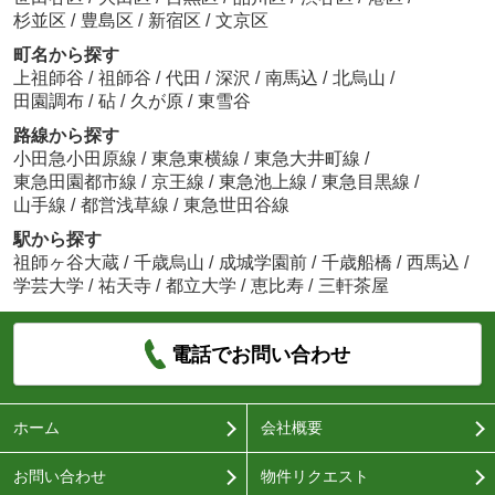
杉並区
/
豊島区
/
新宿区
/
文京区
町名から探す
上祖師谷
/
祖師谷
/
代田
/
深沢
/
南馬込
/
北烏山
/
田園調布
/
砧
/
久が原
/
東雪谷
路線から探す
小田急小田原線
/
東急東横線
/
東急大井町線
/
東急田園都市線
/
京王線
/
東急池上線
/
東急目黒線
/
山手線
/
都営浅草線
/
東急世田谷線
駅から探す
祖師ヶ谷大蔵
/
千歳烏山
/
成城学園前
/
千歳船橋
/
西馬込
/
学芸大学
/
祐天寺
/
都立大学
/
恵比寿
/
三軒茶屋
電話でお問い合わせ
ホーム
会社概要
お問い合わせ
物件リクエスト