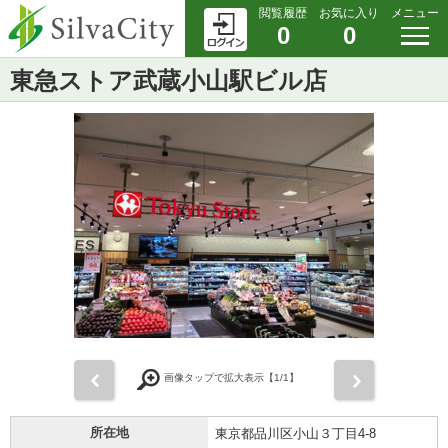
閲覧履歴
お気に入り
メニュー
0
0
東急ストア武蔵小山駅ビル店
前
次
画像タップで拡大表示【
1
/1】
所在地
東京都品川区小山３丁目4-8