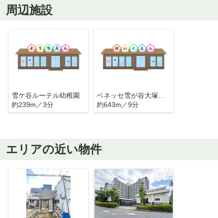
周辺施設
雪ケ谷ルーテル幼稚園
ベネッセ雪が谷大塚保育園
約239m／3分
約643m／9分
エリアの近い物件