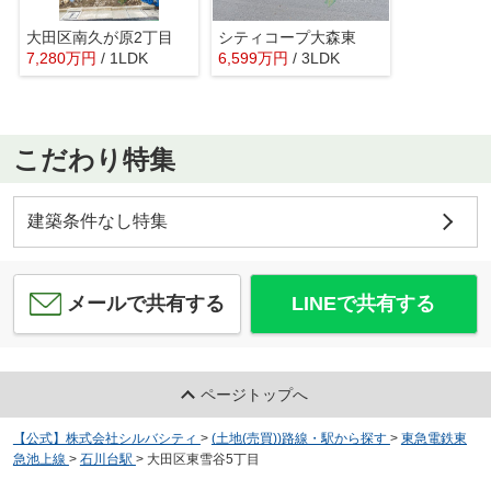
大田区南久が原2丁目
シティコープ大森東
7,280
万
円
/ 1LDK
6,599
万
円
/ 3LDK
こだわり特集
建築条件なし特集
メールで共有する
LINEで共有する
ページトップへ
【公式】株式会社シルバシティ
>
(土地(売買))路線・駅から探す
>
東急電鉄東
急池上線
>
石川台駅
>
大田区東雪谷5丁目