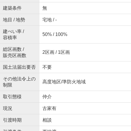
建築条件
無
地目 / 地勢
宅地 / -
建ぺい率 /
50% / 100%
容積率
総区画数 /
2区画 / 1区画
販売区画数
国土法届出要否
不要
その他法令上の
高度地区/準防火地域
制限
取引態様
仲介
現況
古家有
引渡時期
相談