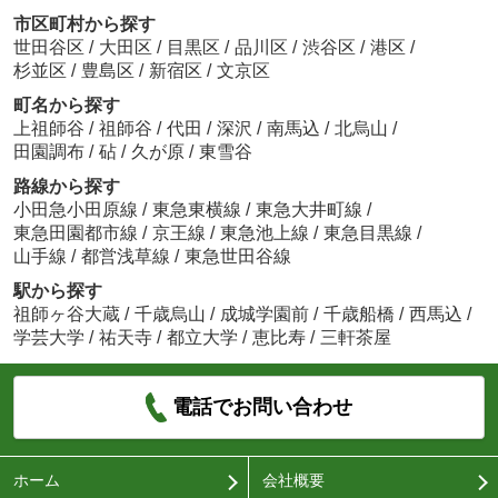
市区町村から探す
世田谷区
/
大田区
/
目黒区
/
品川区
/
渋谷区
/
港区
/
杉並区
/
豊島区
/
新宿区
/
文京区
町名から探す
上祖師谷
/
祖師谷
/
代田
/
深沢
/
南馬込
/
北烏山
/
田園調布
/
砧
/
久が原
/
東雪谷
路線から探す
小田急小田原線
/
東急東横線
/
東急大井町線
/
東急田園都市線
/
京王線
/
東急池上線
/
東急目黒線
/
山手線
/
都営浅草線
/
東急世田谷線
駅から探す
祖師ヶ谷大蔵
/
千歳烏山
/
成城学園前
/
千歳船橋
/
西馬込
/
学芸大学
/
祐天寺
/
都立大学
/
恵比寿
/
三軒茶屋
電話でお問い合わせ
ホーム
会社概要