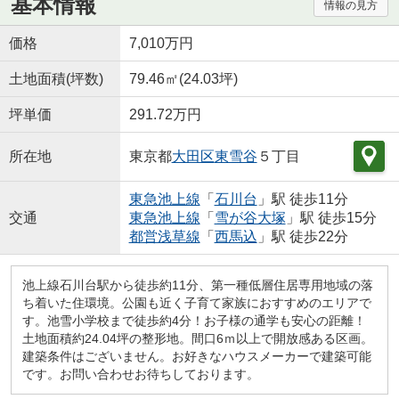
基本情報
情報の見方
価格
7,010万円
土地面積(坪数)
79.46㎡(24.03坪)
坪単価
291.72万円
所在地
東京都
大田区
東雪谷
５丁目
東急池上線
「
石川台
」駅 徒歩11分
交通
東急池上線
「
雪が谷大塚
」駅 徒歩15分
都営浅草線
「
西馬込
」駅 徒歩22分
池上線石川台駅から徒歩約11分、第一種低層住居専用地域の落
ち着いた住環境。公園も近く子育て家族におすすめのエリアで
す。池雪小学校まで徒歩約4分！お子様の通学も安心の距離！
土地面積約24.04坪の整形地。間口6ｍ以上で開放感ある区画。
建築条件はございません。お好きなハウスメーカーで建築可能
です。お問い合わせお待ちしております。