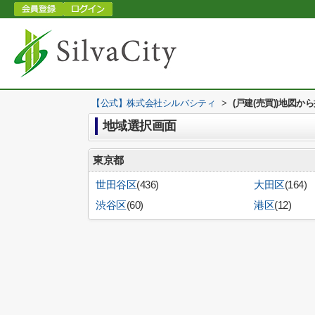
【公式】株式会社シルバシティ
>
(戸建(売買))地図か
地域選択画面
東京都
世田谷区
(436)
大田区
(164)
渋谷区
(60)
港区
(12)