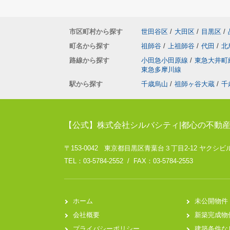
市区町村から探す
世田谷区
/
大田区
/
目黒区
/
町名から探す
祖師谷
/
上祖師谷
/
代田
/
北
路線から探す
小田急小田原線
/
東急大井町
東急多摩川線
駅から探す
千歳烏山
/
祖師ヶ谷大蔵
/
千
【公式】株式会社シルバシティ|都心の不動
〒153-0042 東京都目黒区青葉台３丁目2-12 ヤクシビ
TEL：03-5784-2552 / FAX：03-5784-2553
ホーム
未公開物件
会社概要
新築完成物
プライバシーポリシー
建築条件な