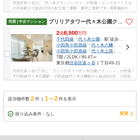
渋谷区富ヶ谷2に「代々木グランドハイツ」が登場！ ビッグターミナル
の渋谷駅まで徒歩23分の好立地！通勤・通学に便利です♪ 商業施設や飲
食店が多数あり、お買い物やお食事を楽しめま...
ブリリアタワー代々木公園クラッシィ
売買 | 中古マンション
2
8,500
億
万
円
千代田線
「
代々木公園
」駅 徒歩2分
小田急小田原線
「
代々木八幡
」駅 徒歩2分
小田急小田原線
「
代々木上原
」駅 徒歩10分
7階 / 2LDK / 85.67㎡
東京都
渋谷区
富ヶ谷
１丁目49-21
渋谷区富ヶ谷1丁目に「ブリリアタワー代々木公園クラッシィ」が登場！
千代田線代々木公園駅・小田急線代々木八幡駅から徒歩約2分、小田急線
代々木上原駅から徒歩約10分。 2路線3駅利...
2
1～2
該当物件数
件
件を表示
変更
絞り込み条件：
なし