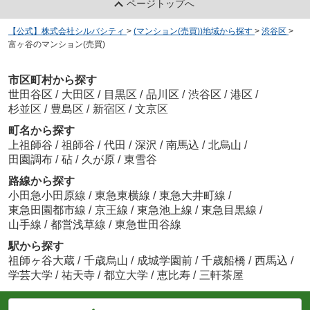
ページトップへ
【公式】株式会社シルバシティ
>
(マンション(売買))地域から探す
>
渋谷区
>
富ヶ谷のマンション(売買)
市区町村から探す
世田谷区
/
大田区
/
目黒区
/
品川区
/
渋谷区
/
港区
/
杉並区
/
豊島区
/
新宿区
/
文京区
町名から探す
上祖師谷
/
祖師谷
/
代田
/
深沢
/
南馬込
/
北烏山
/
田園調布
/
砧
/
久が原
/
東雪谷
路線から探す
小田急小田原線
/
東急東横線
/
東急大井町線
/
東急田園都市線
/
京王線
/
東急池上線
/
東急目黒線
/
山手線
/
都営浅草線
/
東急世田谷線
駅から探す
祖師ヶ谷大蔵
/
千歳烏山
/
成城学園前
/
千歳船橋
/
西馬込
/
学芸大学
/
祐天寺
/
都立大学
/
恵比寿
/
三軒茶屋