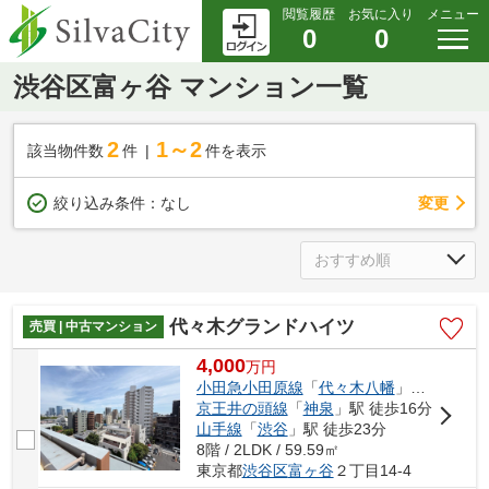
閲覧履歴
お気に入り
メニュー
0
0
渋谷区富ヶ谷 マンション一覧
2
1～2
該当物件数
件
件を表示
変更
絞り込み条件：
なし
代々木グランドハイツ
売買 | 中古マンション
4,000
万
円
小田急小田原線
「
代々木八幡
」駅 徒歩11分
京王井の頭線
「
神泉
」駅 徒歩16分
山手線
「
渋谷
」駅 徒歩23分
8階 / 2LDK / 59.59㎡
東京都
渋谷区
富ヶ谷
２丁目14-4