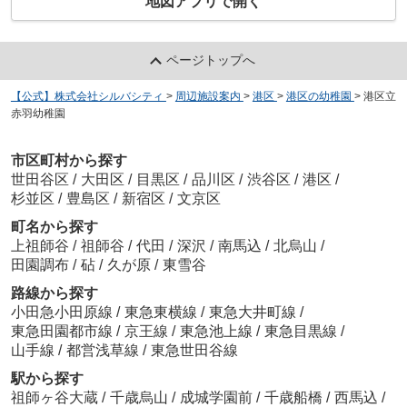
地図アプリで開く
ページトップへ
【公式】株式会社シルバシティ
>
周辺施設案内
>
港区
>
港区の幼稚園
>
港区立
赤羽幼稚園
市区町村から探す
世田谷区
/
大田区
/
目黒区
/
品川区
/
渋谷区
/
港区
/
杉並区
/
豊島区
/
新宿区
/
文京区
町名から探す
上祖師谷
/
祖師谷
/
代田
/
深沢
/
南馬込
/
北烏山
/
田園調布
/
砧
/
久が原
/
東雪谷
路線から探す
小田急小田原線
/
東急東横線
/
東急大井町線
/
東急田園都市線
/
京王線
/
東急池上線
/
東急目黒線
/
山手線
/
都営浅草線
/
東急世田谷線
駅から探す
祖師ヶ谷大蔵
/
千歳烏山
/
成城学園前
/
千歳船橋
/
西馬込
/