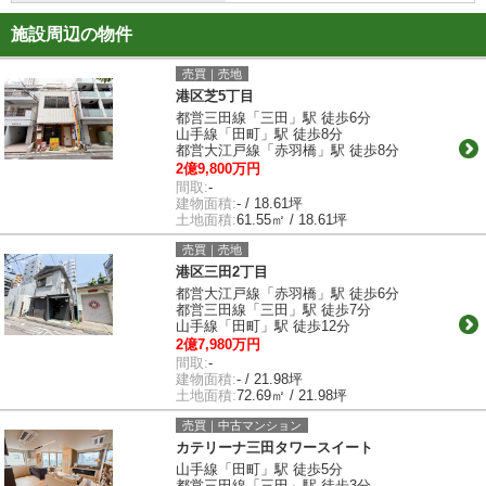
施設周辺の物件
売買｜売地
港区芝5丁目
都営三田線「三田」駅 徒歩6分
山手線「田町」駅 徒歩8分
都営大江戸線「赤羽橋」駅 徒歩8分
2億9,800万円
間取:
-
建物面積:
- / 18.61坪
土地面積:
61.55㎡ / 18.61坪
売買｜売地
港区三田2丁目
都営大江戸線「赤羽橋」駅 徒歩6分
都営三田線「三田」駅 徒歩7分
山手線「田町」駅 徒歩12分
2億7,980万円
間取:
-
建物面積:
- / 21.98坪
土地面積:
72.69㎡ / 21.98坪
売買｜中古マンション
カテリーナ三田タワースイート
山手線「田町」駅 徒歩5分
都営三田線「三田」駅 徒歩3分