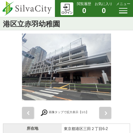
閲覧履歴
お気に入り
メニュー
0
0
港区立赤羽幼稚園
前
次
画像タップで拡大表示【
1
/1】
所在地
東京都港区三田２丁目6-2