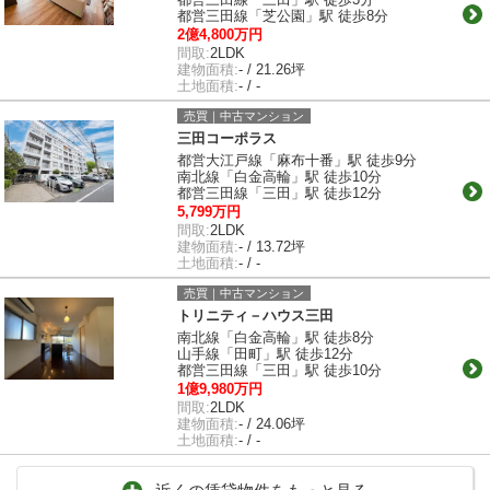
都営三田線「芝公園」駅 徒歩8分
2億4,800万円
間取:
2LDK
建物面積:
- / 21.26坪
土地面積:
- / -
売買｜中古マンション
三田コーポラス
都営大江戸線「麻布十番」駅 徒歩9分
南北線「白金高輪」駅 徒歩10分
都営三田線「三田」駅 徒歩12分
5,799万円
間取:
2LDK
建物面積:
- / 13.72坪
土地面積:
- / -
売買｜中古マンション
トリニティ－ハウス三田
南北線「白金高輪」駅 徒歩8分
山手線「田町」駅 徒歩12分
都営三田線「三田」駅 徒歩10分
1億9,980万円
間取:
2LDK
建物面積:
- / 24.06坪
土地面積:
- / -