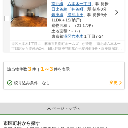
南北線
「
六本木一丁目
」駅 徒歩2分
日比谷線
「
神谷町
」駅 徒歩8分
銀座線
「
溜池山王
」駅 徒歩9分
1LDK＋1S(納戸)
建物面積：-（21.17坪）
土地面積：-（-）
東京都
港区
六本木
１丁目7-24
港区六本木1丁目に「麻布市兵衛町ホームズ」が登場！ 南北線六本木一
丁目駅から徒歩約2分、日比谷線神谷町駅から徒歩約8分・銀座線溜池山
王駅から徒歩約9分。 3路線3駅利用可能な便利...
3
1～3
該当物件数
件
件を表示
変更
絞り込み条件：
なし
ページトップへ
市区町村から探す