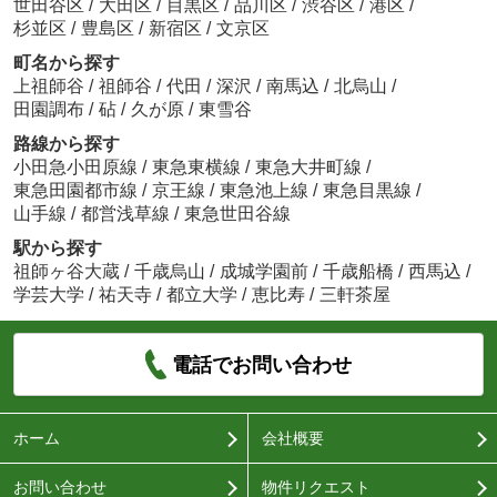
世田谷区
/
大田区
/
目黒区
/
品川区
/
渋谷区
/
港区
/
杉並区
/
豊島区
/
新宿区
/
文京区
町名から探す
上祖師谷
/
祖師谷
/
代田
/
深沢
/
南馬込
/
北烏山
/
田園調布
/
砧
/
久が原
/
東雪谷
路線から探す
小田急小田原線
/
東急東横線
/
東急大井町線
/
東急田園都市線
/
京王線
/
東急池上線
/
東急目黒線
/
山手線
/
都営浅草線
/
東急世田谷線
駅から探す
祖師ヶ谷大蔵
/
千歳烏山
/
成城学園前
/
千歳船橋
/
西馬込
/
学芸大学
/
祐天寺
/
都立大学
/
恵比寿
/
三軒茶屋
電話でお問い合わせ
ホーム
会社概要
お問い合わせ
物件リクエスト