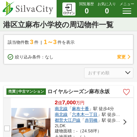
閲覧履歴
お気に入り
メニュー
0
0
港区立麻布小学校の周辺物件一覧
3
1～3
該当物件数
件
件を表示
変更
絞り込み条件：
なし
ロイヤルシーズン麻布永坂
売買 | 中古マンション
2
7,000
億
万
円
南北線
「
麻布十番
」駅 徒歩4分
南北線
「
六本木一丁目
」駅 徒歩10分
都営大江戸線
「
赤羽橋
」駅 徒歩10分
2LDK
建物面積：-（24.58坪）
土地面積：-（-）