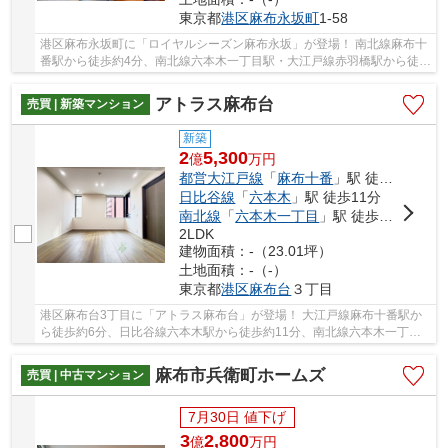
東京都
港区
麻布永坂町
1-58
港区麻布永坂町に「ロイヤルシーズン麻布永坂」が登場！ 南北線麻布十
番駅から徒歩約4分、南北線六本木一丁目駅・大江戸線赤羽橋駅から徒歩
約10分。 2路線3駅利用可能な便利な立地です...
アトラス麻布台
売買 | 新築マンション
新築
2
5,300
億
万
円
都営大江戸線
「
麻布十番
」駅 徒歩6分
日比谷線
「
六本木
」駅 徒歩11分
南北線
「
六本木一丁目
」駅 徒歩7分
2LDK
建物面積：-（23.01坪）
土地面積：-（-）
東京都
港区
麻布台
３丁目
港区麻布台3丁目に「アトラス麻布台」が登場！ 大江戸線麻布十番駅か
ら徒歩約6分、日比谷線六本木駅から徒歩約11分、南北線六本木一丁目
駅から徒歩約7分。 3路線3駅利用可能な便利な立...
麻布市兵衛町ホームズ
売買 | 中古マンション
7月30日 値下げ
3
2,800
億
万
円