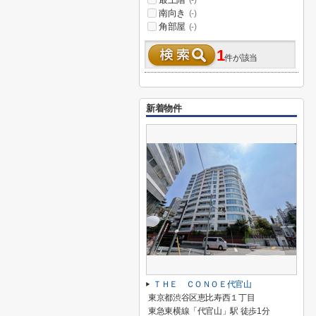
(-)
南向き
(-)
角部屋
(-)
1
件が該当
新着物件
ＴＨＥ ＣＯＮＯＥ代官山
東京都渋谷区恵比寿西１丁目
東急東横線「代官山」駅 徒歩1分