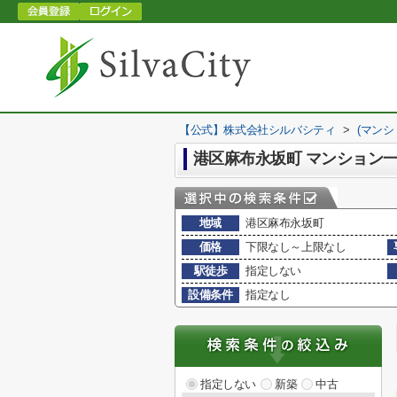
【公式】株式会社シルバシティ
>
(マンシ
港区麻布永坂町 マンション
地域
港区麻布永坂町
価格
下限なし～上限なし
駅徒歩
指定しない
設備条件
指定なし
指定しない
新築
中古