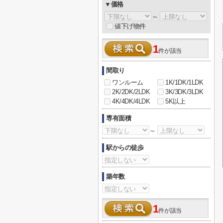
▼価格
～
値下げ物件
1
件が該当
間取り
ワンルーム
1K/1DK/1LDK
2K/2DK/2LDK
3K/3DK/3LDK
4K/4DK/4LDK
5K以上
専有面積
～
駅からの徒歩
築年数
1
件が該当