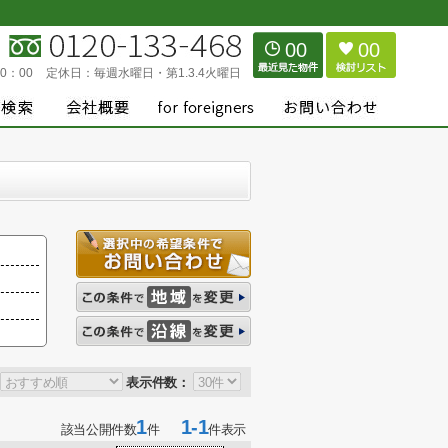
00
00
0：00
定休日：
毎週水曜日・第1.3.4火曜日
表示件数：
1
1-1
該当公開件数
件
件表示