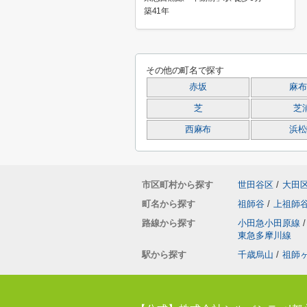
築41年
その他の町名で探す
赤坂
麻布
芝
芝
西麻布
浜松
市区町村から探す
世田谷区
/
大田
町名から探す
祖師谷
/
上祖師
路線から探す
小田急小田原線
/
東急多摩川線
駅から探す
千歳烏山
/
祖師