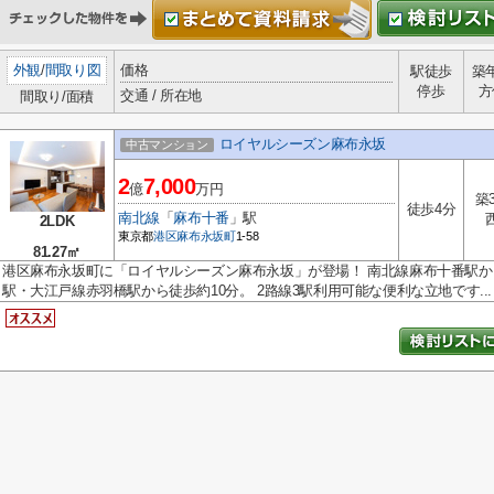
外観
/
間取り図
価格
駅徒歩
築
停歩
方
交通 / 所在地
間取り/面積
ロイヤルシーズン麻布永坂
中古マンション
2
7,000
億
万円
築
徒歩4分
南北線
「
麻布十番
」駅
2LDK
東京都
港区
麻布永坂町
1-58
81.27㎡
港区麻布永坂町に「ロイヤルシーズン麻布永坂」が登場！ 南北線麻布十番駅か
駅・大江戸線赤羽橋駅から徒歩約10分。 2路線3駅利用可能な便利な立地です...