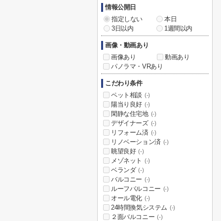
情報公開日
指定しない
本日
3日以内
1週間以内
画像・動画あり
画像あり
動画あり
パノラマ・VRあり
こだわり条件
ペット相談
(-)
陽当り良好
(-)
閑静な住宅地
(-)
デザイナーズ
(-)
リフォーム済
(-)
リノベーション済
(-)
眺望良好
(-)
メゾネット
(-)
ベランダ
(-)
バルコニー
(-)
ルーフバルコニー
(-)
オール電化
(-)
24時間換気システム
(-)
２面バルコニー
(-)