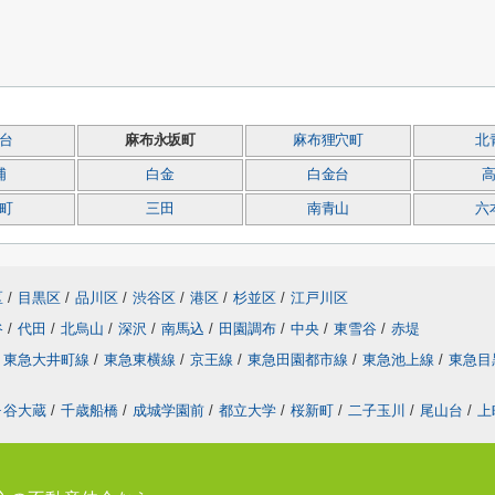
台
麻布永坂町
麻布狸穴町
北
浦
白金
白金台
町
三田
南青山
六
区
/
目黒区
/
品川区
/
渋谷区
/
港区
/
杉並区
/
江戸川区
谷
/
代田
/
北烏山
/
深沢
/
南馬込
/
田園調布
/
中央
/
東雪谷
/
赤堤
東急大井町線
/
東急東横線
/
京王線
/
東急田園都市線
/
東急池上線
/
東急目
ヶ谷大蔵
/
千歳船橋
/
成城学園前
/
都立大学
/
桜新町
/
二子玉川
/
尾山台
/
上