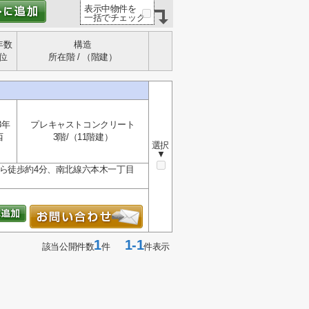
表示中物件を
一括でチェック
年数
構造
位
所在階 / （階建）
3年
プレキャストコンクリート
西
3階/（11階建）
選択
▼
ら徒歩約4分、南北線六本木一丁目
1
1-1
該当公開件数
件
件表示