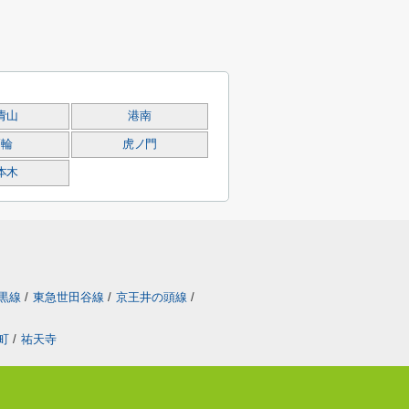
青山
港南
高輪
虎ノ門
本木
黒線
/
東急世田谷線
/
京王井の頭線
/
町
/
祐天寺