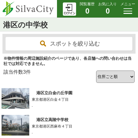
閲覧履歴
お気に入り
メニュー
0
0
港区の中学校
スポットを絞り込む
※物件情報の周辺施設紹介のページであり、各店舗への問い合わせは当
社では対応できません。
該当件数
3
件
港区立白金の丘学園
東京都港区白金４丁目
-
港区立高陵中学校
東京都港区西麻布４丁目
-