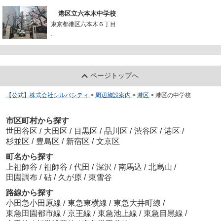
港区立六本木中学校
東京都港区六本木６丁目
-
ページトップへ
【公式】株式会社シルバシティ
>
周辺施設案内
>
港区
>
港区の中学校
市区町村から探す
世田谷区
/
大田区
/
目黒区
/
品川区
/
渋谷区
/
港区
/
杉並区
/
豊島区
/
新宿区
/
文京区
町名から探す
上祖師谷
/
祖師谷
/
代田
/
深沢
/
南馬込
/
北烏山
/
田園調布
/
砧
/
久が原
/
東雪谷
路線から探す
小田急小田原線
/
東急東横線
/
東急大井町線
/
東急田園都市線
/
京王線
/
東急池上線
/
東急目黒線
/