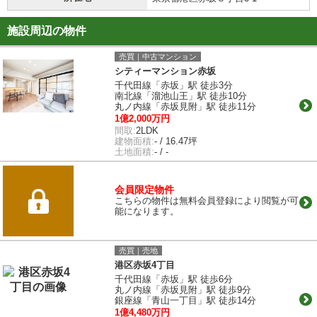
施設周辺の物件
売買｜中古マンション
シティーマンション赤坂
千代田線「赤坂」駅 徒歩3分
南北線「溜池山王」駅 徒歩10分
丸ノ内線「赤坂見附」駅 徒歩11分
1億2,000万円
間取:
2LDK
建物面積:
- / 16.47坪
土地面積:
- / -
会員限定物件
こちらの物件は無料会員登録により閲覧が可
能になります。
売買｜売地
港区赤坂4丁目
千代田線「赤坂」駅 徒歩6分
丸ノ内線「赤坂見附」駅 徒歩9分
銀座線「青山一丁目」駅 徒歩14分
1億4,480万円