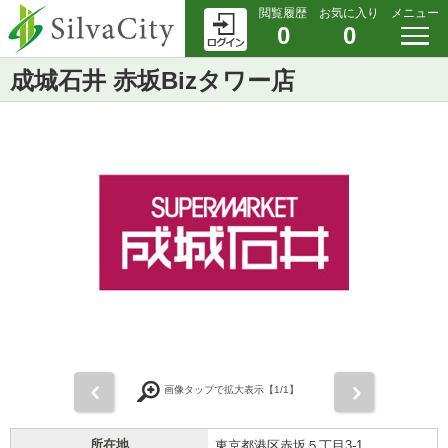
閲覧履歴
お気に入り
メニュー
0
0
成城石井 赤坂Bizタワー店
前
次
画像タップで拡大表示【
1
/1】
所在地
東京都港区赤坂５丁目3-1