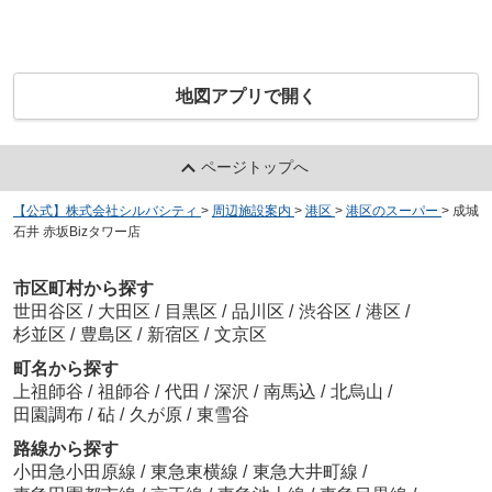
地図アプリで開く
ページトップへ
【公式】株式会社シルバシティ
>
周辺施設案内
>
港区
>
港区のスーパー
>
成城
石井 赤坂Bizタワー店
市区町村から探す
世田谷区
/
大田区
/
目黒区
/
品川区
/
渋谷区
/
港区
/
杉並区
/
豊島区
/
新宿区
/
文京区
町名から探す
上祖師谷
/
祖師谷
/
代田
/
深沢
/
南馬込
/
北烏山
/
田園調布
/
砧
/
久が原
/
東雪谷
路線から探す
小田急小田原線
/
東急東横線
/
東急大井町線
/