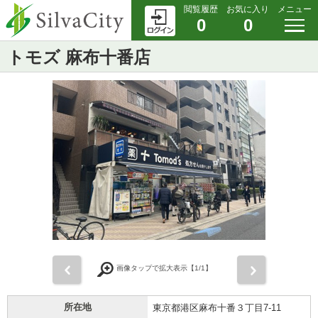
閲覧履歴
お気に入り
メニュー
0
0
トモズ 麻布十番店
前
次
画像タップで拡大表示【
1
/1】
所在地
東京都港区麻布十番３丁目7-11