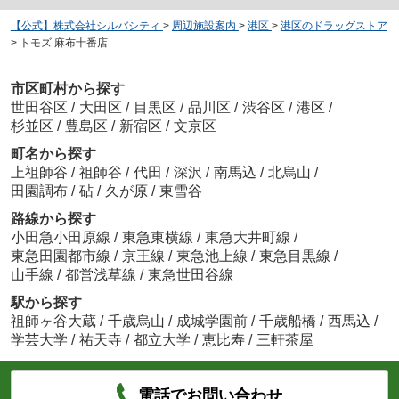
【公式】株式会社シルバシティ
>
周辺施設案内
>
港区
>
港区のドラッグストア
>
トモズ 麻布十番店
市区町村から探す
世田谷区
/
大田区
/
目黒区
/
品川区
/
渋谷区
/
港区
/
杉並区
/
豊島区
/
新宿区
/
文京区
町名から探す
上祖師谷
/
祖師谷
/
代田
/
深沢
/
南馬込
/
北烏山
/
田園調布
/
砧
/
久が原
/
東雪谷
路線から探す
小田急小田原線
/
東急東横線
/
東急大井町線
/
東急田園都市線
/
京王線
/
東急池上線
/
東急目黒線
/
山手線
/
都営浅草線
/
東急世田谷線
駅から探す
祖師ヶ谷大蔵
/
千歳烏山
/
成城学園前
/
千歳船橋
/
西馬込
/
学芸大学
/
祐天寺
/
都立大学
/
恵比寿
/
三軒茶屋
電話でお問い合わせ