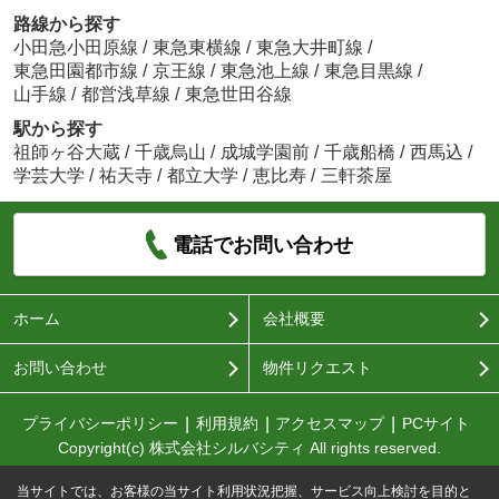
路線から探す
小田急小田原線
/
東急東横線
/
東急大井町線
/
東急田園都市線
/
京王線
/
東急池上線
/
東急目黒線
/
山手線
/
都営浅草線
/
東急世田谷線
駅から探す
祖師ヶ谷大蔵
/
千歳烏山
/
成城学園前
/
千歳船橋
/
西馬込
/
学芸大学
/
祐天寺
/
都立大学
/
恵比寿
/
三軒茶屋
電話でお問い合わせ
ホーム
会社概要
お問い合わせ
物件リクエスト
プライバシーポリシー
利用規約
アクセスマップ
PCサイト
Copyright(c) 株式会社シルバシティ All rights reserved.
当サイトでは、お客様の当サイト利用状況把握、サービス向上検討を目的と