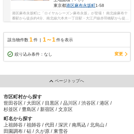
東京都
港区
麻布永坂町
1-58
港区麻布永坂町に「ロイヤルシーズン麻布永坂」が登場！ 南北線麻布十
番駅から徒歩約4分、南北線六本木一丁目駅・大江戸線赤羽橋駅から徒歩
約10分。 2路線3駅利用可能な便利な立地です...
1
1～1
該当物件数
件
件を表示
変更
絞り込み条件：
なし
ページトップへ
市区町村から探す
世田谷区
/
大田区
/
目黒区
/
品川区
/
渋谷区
/
港区
/
杉並区
/
豊島区
/
新宿区
/
文京区
町名から探す
上祖師谷
/
祖師谷
/
代田
/
深沢
/
南馬込
/
北烏山
/
田園調布
/
砧
/
久が原
/
東雪谷