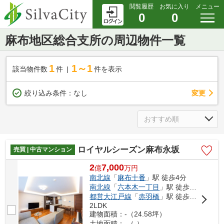
閲覧履歴
お気に入り
メニュー
0
0
麻布地区総合支所の周辺物件一覧
1
1～1
該当物件数
件
件を表示
変更
絞り込み条件：
なし
ロイヤルシーズン麻布永坂
売買 | 中古マンション
2
7,000
億
万
円
南北線
「
麻布十番
」駅 徒歩4分
南北線
「
六本木一丁目
」駅 徒歩10分
都営大江戸線
「
赤羽橋
」駅 徒歩10分
2LDK
建物面積：-（24.58坪）
土地面積：-（-）