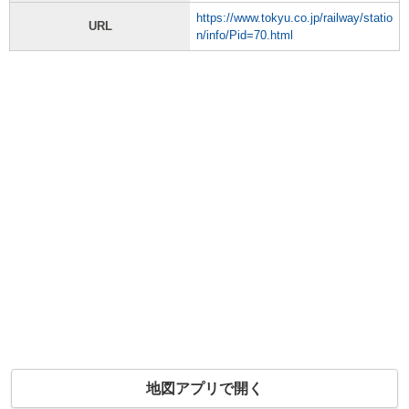
https://www.tokyu.co.jp/railway/statio
URL
n/info/Pid=70.html
地図アプリで開く