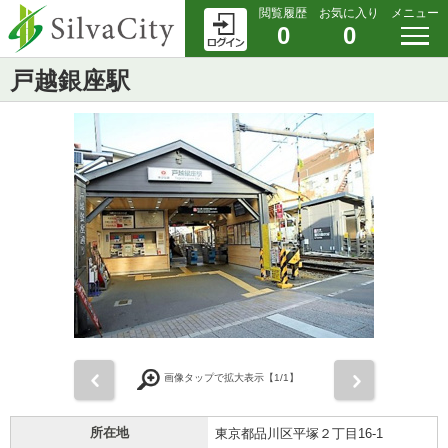
閲覧履歴
お気に入り
メニュー
0
0
戸越銀座駅
前
次
画像タップで拡大表示【
1
/1】
所在地
東京都品川区平塚２丁目16-1