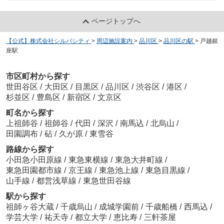
ページトップへ
【公式】株式会社シルバシティ
>
周辺施設案内
>
品川区
>
品川区の駅
>
戸越銀
座駅
市区町村から探す
世田谷区
/
大田区
/
目黒区
/
品川区
/
渋谷区
/
港区
/
杉並区
/
豊島区
/
新宿区
/
文京区
町名から探す
上祖師谷
/
祖師谷
/
代田
/
深沢
/
南馬込
/
北烏山
/
田園調布
/
砧
/
久が原
/
東雪谷
路線から探す
小田急小田原線
/
東急東横線
/
東急大井町線
/
東急田園都市線
/
京王線
/
東急池上線
/
東急目黒線
/
山手線
/
都営浅草線
/
東急世田谷線
駅から探す
祖師ヶ谷大蔵
/
千歳烏山
/
成城学園前
/
千歳船橋
/
西馬込
/
学芸大学
/
祐天寺
/
都立大学
/
恵比寿
/
三軒茶屋