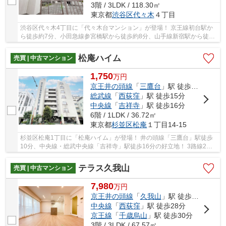
3階 / 3LDK / 118.30㎡
東京都
渋谷区
代々木
４丁目
渋谷区代々木4丁目に「代々木台マンション」が登場！ 京王線初台駅か
ら徒歩約7分、小田急線参宮橋駅から徒歩約8分、山手線新宿駅から徒歩
約14分。 複数線3駅利用可能な便利な立地です...
松庵ハイム
売買 | 中古マンション
1,750
万
円
京王井の頭線
「
三鷹台
」駅 徒歩10分
総武線
「
西荻窪
」駅 徒歩15分
中央線
「
吉祥寺
」駅 徒歩16分
6階 / 1LDK / 36.72㎡
東京都
杉並区
松庵
１丁目14-15
杉並区松庵1丁目に「松庵ハイム」が登場！ 井の頭線「三鷹台」駅徒歩
10分、中央線・総武中央線「吉祥寺」駅徒歩16分の好立地！ 3路線2駅
利用可能で通勤・通学に便利です♪ 吉祥寺駅前に...
テラス久我山
売買 | 中古マンション
7,980
万
円
京王井の頭線
「
久我山
」駅 徒歩5分
中央線
「
西荻窪
」駅 徒歩28分
京王線
「
千歳烏山
」駅 徒歩30分
3階 / 3LDK / 67.57㎡