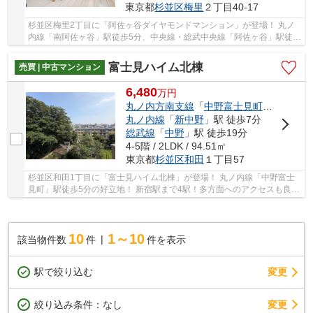
東京都
杉並区
梅里
２丁目40-17
杉並区梅里2丁目に「阿佐ヶ谷ダイヤモンドマンション」が登場！ 丸ノ
内線「南阿佐ヶ谷」駅徒歩5分、中央線・総武中央線「阿佐ヶ谷」駅徒歩
12分の好立地！ 3路線利用可能で通勤・通学に...
富士見ハイム北棟
売買 | 中古マンション
6,480
万
円
丸ノ内方南支線
「
中野富士見町
」駅 徒歩5
丸ノ内線
「
新中野
」駅 徒歩7分
総武線
「
中野
」駅 徒歩19分
4-5階 / 2LDK / 94.51㎡
東京都
杉並区
和田
１丁目57
杉並区和田1丁目に「富士見ハイム北棟」が登場！ 丸ノ内線「中野富士
見町」駅徒歩5分の好立地！ 新宿駅まで4駅！多方面へのアクセスも良好
♪ 周辺商業施設も充実♪ 南東向き住戸で日当た...
10
1～10
該当物件数
件
件を表示
駅で絞り込む
変更
変更
絞り込み条件：
なし