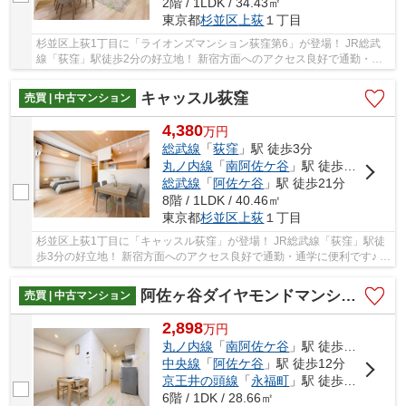
2階 / 1LDK / 34.43㎡
東京都
杉並区
上荻
１丁目
杉並区上荻1丁目に「ライオンズマンション荻窪第6」が登場！ JR総武
線「荻窪」駅徒歩2分の好立地！ 新宿方面へのアクセス良好で通勤・通
学に便利です♪ 角部屋で日当たり・通風良好！34...
キャッスル荻窪
売買 | 中古マンション
4,380
万
円
総武線
「
荻窪
」駅 徒歩3分
丸ノ内線
「
南阿佐ケ谷
」駅 徒歩23分
総武線
「
阿佐ケ谷
」駅 徒歩21分
8階 / 1LDK / 40.46㎡
東京都
杉並区
上荻
１丁目
杉並区上荻1丁目に「キャッスル荻窪」が登場！ JR総武線「荻窪」駅徒
歩3分の好立地！ 新宿方面へのアクセス良好で通勤・通学に便利です♪ 南
西向き角部屋で日当たり・通風・眺望良好！4...
阿佐ヶ谷ダイヤモンドマンション
売買 | 中古マンション
2,898
万
円
丸ノ内線
「
南阿佐ケ谷
」駅 徒歩5分
中央線
「
阿佐ケ谷
」駅 徒歩12分
京王井の頭線
「
永福町
」駅 徒歩34分
6階 / 1DK / 28.66㎡