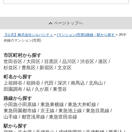
ページトップへ
【公式】株式会社シルバシティ
>
(マンション(売買))路線・駅から探す
>
JR中
央線のマンション(売買)
市区町村から探す
世田谷区
/
大田区
/
目黒区
/
品川区
/
渋谷区
/
港区
/
杉並区
/
豊島区
/
新宿区
/
文京区
町名から探す
上祖師谷
/
祖師谷
/
代田
/
深沢
/
南馬込
/
北烏山
/
田園調布
/
砧
/
久が原
/
東雪谷
路線から探す
小田急小田原線
/
東急東横線
/
東急大井町線
/
東急田園都市線
/
京王線
/
東急池上線
/
東急目黒線
/
山手線
/
都営浅草線
/
東急世田谷線
駅から探す