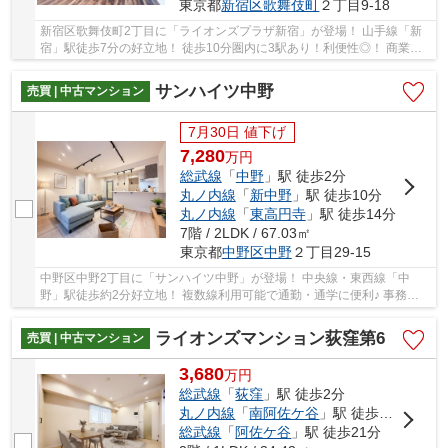
東京都
新宿区
歌舞伎町
２丁目9-18
新宿区歌舞伎町2丁目に「ライオンズプラザ新宿」が登場！ 山手線「新
宿」駅徒歩7分の好立地！ 徒歩10分圏内に3駅あり！利便性◎！ 商業施
設や飲食店が多数あり、お買い物やお食事を楽し...
サンハイツ中野
売買 | 中古マンション
7月30日 値下げ
7,280
万
円
総武線
「
中野
」駅 徒歩2分
丸ノ内線
「
新中野
」駅 徒歩10分
丸ノ内線
「
東高円寺
」駅 徒歩14分
7階 / 2LDK / 67.03㎡
東京都
中野区
中野
２丁目29-15
中野区中野2丁目に「サンハイツ中野」が登場！ 中央線・東西線「中
野」駅徒歩約2分好立地！ 複数線利用可能で通勤・通学に便利♪ 事務所
利用可能♪大規模修繕工事済み！ 南東角部屋で日...
ライオンズマンション荻窪第6
売買 | 中古マンション
3,680
万
円
総武線
「
荻窪
」駅 徒歩2分
丸ノ内線
「
南阿佐ケ谷
」駅 徒歩22分
総武線
「
阿佐ケ谷
」駅 徒歩21分