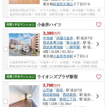
東京都
杉並区
久我山
３丁目17-6
杉並区久我山3丁目に「テラス久我山」が登場！ 井の頭線「久我山」駅
徒歩5分の好立地！ 渋谷方面・吉祥寺方面へのアクセス良好で通勤・通
学に便利です♪ 新耐震基準・オートロック付き...
小金井ハイツ
売買 | 中古マンション
3,380
万
円
中央線
「
武蔵小金井
」駅 徒歩7分
西武多摩川線
「
新小金井
」駅 徒歩34分
西武多摩湖線
「
一橋学園
」駅 徒歩49分
4階 / 2LDK / 61.42㎡
東京都
小金井市
本町
４丁目1-1
小金井市本町4丁目に「小金井ハイツ」が登場！ 中央線「武蔵小金井」
駅徒歩約7分の好立地！ 近隣に生活利便性施設が整った住環境♪ 駅前に
は商店街があり、お買い物やお食事を楽しめま...
ライオンズプラザ新宿
売買 | 中古マンション
3,798
万
円
山手線
「
新宿
」駅 徒歩7分
西武新宿線
「
西武新宿
」駅 徒歩7分
丸ノ内線
「
新宿三丁目
」駅 徒歩7分
5階 / 1DK / 31.34㎡