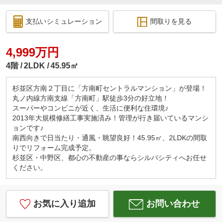
支払いシミュレーション
間取りを見る
4,999万円
4階
2LDK
45.95㎡
杉並区方南２丁目に「方南町セントラルマンション」が登場！
丸ノ内線方南支線「方南町」駅徒歩3分の好立地！
スーパーやコンビニが近く、生活に便利な住環境♪
2013年大規模修繕工事実施済み！管理が行き届いているマンシ
ョンです♪
南西向きで日当たり・通風・眺望良好！45.95㎡、2LDKの間取
りでリフォーム完成予定。
杉並区・中野区、都心の不動産の事ならシルバシティへお任せ
ください。
お気に入り追加
お問い合わせ