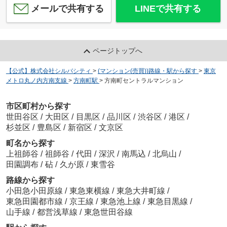
メールで共有する
LINEで共有する
ページトップへ
【公式】株式会社シルバシティ
>
(マンション(売買))路線・駅から探す
>
東京
メトロ丸ノ内方南支線
>
方南町駅
>
方南町セントラルマンション
市区町村から探す
世田谷区
/
大田区
/
目黒区
/
品川区
/
渋谷区
/
港区
/
杉並区
/
豊島区
/
新宿区
/
文京区
町名から探す
上祖師谷
/
祖師谷
/
代田
/
深沢
/
南馬込
/
北烏山
/
田園調布
/
砧
/
久が原
/
東雪谷
路線から探す
小田急小田原線
/
東急東横線
/
東急大井町線
/
東急田園都市線
/
京王線
/
東急池上線
/
東急目黒線
/
山手線
/
都営浅草線
/
東急世田谷線