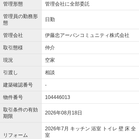
管理形態
管理会社に全部委託
管理員の勤務形
日勤
態
管理会社
伊藤忠アーバンコミュニティ株式会社
取引態様
仲介
現況
空家
引渡し
相談
建築確認番号
-
物件番号
104446013
取引条件の有効
2026年08月18日
期限
2026年7月 キッチン 浴室 トイレ 壁 床 全
リフォーム
室