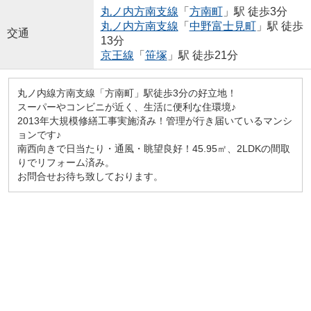
丸ノ内方南支線
「
方南町
」駅 徒歩3分
丸ノ内方南支線
「
中野富士見町
」駅 徒歩
交通
13分
京王線
「
笹塚
」駅 徒歩21分
丸ノ内線方南支線「方南町」駅徒歩3分の好立地！
スーパーやコンビニが近く、生活に便利な住環境♪
2013年大規模修繕工事実施済み！管理が行き届いているマンシ
ョンです♪
南西向きで日当たり・通風・眺望良好！45.95㎡、2LDKの間取
りでリフォーム済み。
お問合せお待ち致しております。