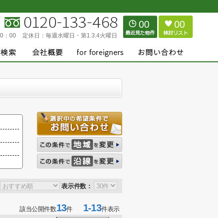
00
00
0：00
定休日：
毎週水曜日・第1.3.4火曜日
表示件数：
13
1-13
該当公開件数
件
件表示