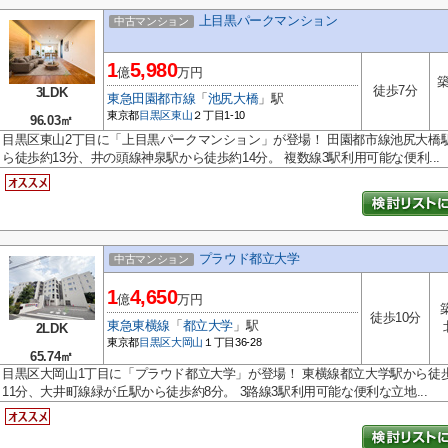
上目黒パークマンション
中古マンション
1
5,980
億
万円
築
徒歩7分
3LDK
東急田園都市線
「
池尻大橋
」駅
東京都
目黒区
東山
２丁目1-10
96.03㎡
目黒区東山2丁目に「上目黒パークマンション」が登場！ 田園都市線池尻大橋
ら徒歩約13分、井の頭線神泉駅から徒歩約14分。 複数線3駅利用可能な便利...
プラウド都立大学
中古マンション
1
4,650
億
万円
徒歩10分
東急東横線
「
都立大学
」駅
2LDK
東京都
目黒区
大岡山
１丁目36-28
65.74㎡
目黒区大岡山1丁目に「プラウド都立大学」が登場！ 東横線都立大学駅から徒
11分、大井町線緑が丘駅から徒歩約8分。 3路線3駅利用可能な便利な立地...