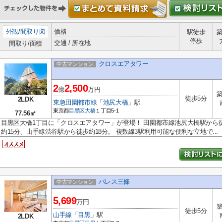
外観
/
間取り図
価格
駅徒歩
停歩
交通 / 所在地
間取り/面積
クロスエアタワー
中古マンション
2
2,500
億
万円
築
徒歩5分
2LDK
東急田園都市線
「
池尻大橋
」駅
東京都
目黒区
大橋
１丁目5-1
77.56㎡
目黒区大橋1丁目に「クロスエアタワー」が登場！ 田園都市線池尻大橋駅から
約15分、山手線渋谷駅から徒歩約18分。 複数線3駅利用可能な便利な立地で...
パレス三條
中古マンション
5,699
万円
築
徒歩5分
山手線
「
目黒
」駅
2LDK