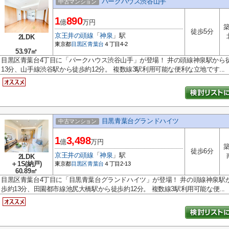
パークハウス渋谷山手
中古マンション
1
890
億
万円
築
徒歩5分
京王井の頭線
「
神泉
」駅
2LDK
東京都
目黒区
青葉台
４丁目4-2
53.97㎡
目黒区青葉台4丁目に「パークハウス渋谷山手」が登場！ 井の頭線神泉駅から
13分、山手線渋谷駅から徒歩約12分。 複数線3駅利用可能な便利な立地です...
目黒青葉台グランドハイツ
中古マンション
1
3,498
億
万円
築
徒歩6分
京王井の頭線
「
神泉
」駅
2LDK
＋1S(納戸)
東京都
目黒区
青葉台
４丁目2-13
60.89㎡
目黒区青葉台4丁目に「目黒青葉台グランドハイツ」が登場！ 井の頭線神泉駅
歩約13分、田園都市線池尻大橋駅から徒歩約12分。 複数線3駅利用可能な便...