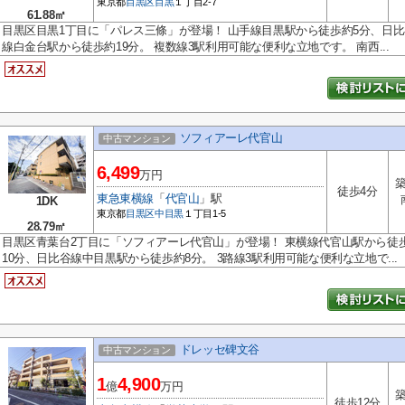
東京都
目黒区
目黒
１丁目2-7
61.88㎡
目黒区目黒1丁目に「パレス三條」が登場！ 山手線目黒駅から徒歩約5分、日比
線白金台駅から徒歩約19分。 複数線3駅利用可能な便利な立地です。 南西...
ソフィアーレ代官山
中古マンション
6,499
万円
築
徒歩4分
東急東横線
「
代官山
」駅
1DK
東京都
目黒区
中目黒
１丁目1-5
28.79㎡
目黒区青葉台2丁目に「ソフィアーレ代官山」が登場！ 東横線代官山駅から徒
10分、日比谷線中目黒駅から徒歩約8分。 3路線3駅利用可能な便利な立地で...
ドレッセ碑文谷
中古マンション
1
4,900
億
万円
築
徒歩12分