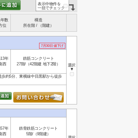
表示中物件を
一括でチェック
築年数
構造
方位
所在階 / （階建）
7月30日 値下げ
13年
鉄筋コンクリート
南西
27階/（42階建 地下2階）
選択
▼
徒歩約5分、東横線中目黒駅から徒歩
57年
鉄骨鉄筋コンクリート
南西
5階/（9階建）
選択