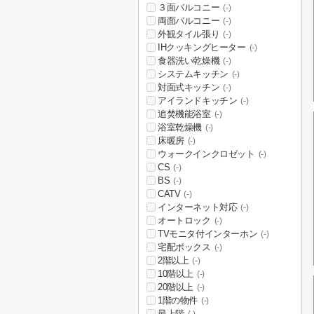
３面バルコニー
(-)
両面バルコニー
(-)
外観タイル張り
(-)
IHクッキングヒーター
(-)
食器洗い乾燥機
(-)
システムキッチン
(-)
対面式キッチン
(-)
アイランドキッチン
(-)
追焚機能浴室
(-)
浴室乾燥機
(-)
床暖房
(-)
ウォークインクロゼット
(-)
CS
(-)
BS
(-)
CATV
(-)
インターネット対応
(-)
オートロック
(-)
TVモニタ付インターホン
(-)
宅配ボックス
(-)
2階以上
(-)
10階以上
(-)
20階以上
(-)
1階の物件
(-)
最上階