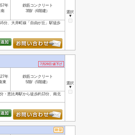
57年
鉄筋コンクリート
南
3階/（6階建）
選択
▼
歩5分、大井町線「自由が丘」駅徒歩
7月29日 値下げ
27年
鉄筋コンクリート
南東
5階/（5階建）
選択
▼
分・恵比寿駅から徒歩約13分、南北