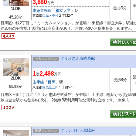
3,880
万円
築
徒歩5分
1LDK
東急東横線
「
都立大学
」駅
東京都
目黒区
中根
２丁目2-7
45.20㎡
目黒区中根2丁目に「ミニカムマンション」が登場！ 東横線「都立大学」駅徒
約20分の好立地！ 駅前には商店街があり、お買い物やお食事を楽しめます♪...
クリオ恵比寿弐番館
中古マンション
1
2,498
億
万円
築
2LDK
徒歩8分
山手線
「
目黒
」駅
55.98㎡
東京都
目黒区
三田
１丁目5-13
目黒区三田1丁目に「クリオ恵比寿弐番館」が登場！ 山手線目黒駅から徒歩約8
線白金台駅から徒歩約19分。 2路線3駅利用可能な便利な立地です。 南東向...
グランリビオ恵比寿
新築マンション