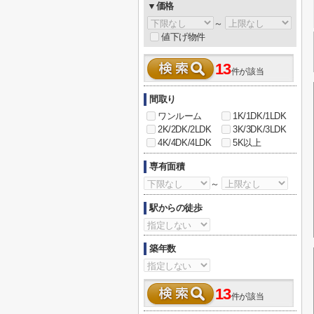
▼価格
～
値下げ物件
13
件が該当
間取り
ワンルーム
1K/1DK/1LDK
2K/2DK/2LDK
3K/3DK/3LDK
4K/4DK/4LDK
5K以上
専有面積
～
駅からの徒歩
築年数
13
件が該当