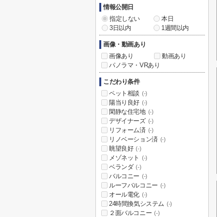
情報公開日
指定しない
本日
3日以内
1週間以内
画像・動画あり
画像あり
動画あり
パノラマ・VRあり
こだわり条件
ペット相談
(-)
陽当り良好
(-)
閑静な住宅地
(-)
デザイナーズ
(-)
リフォーム済
(-)
リノベーション済
(-)
眺望良好
(-)
メゾネット
(-)
ベランダ
(-)
バルコニー
(-)
ルーフバルコニー
(-)
オール電化
(-)
24時間換気システム
(-)
２面バルコニー
(-)