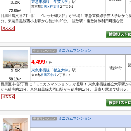
東急東横線
「
学芸大学
」駅
3LDK
東京都
目黒区
碑文谷
２丁目3-1
72.85㎡
目黒区碑文谷2丁目に「ドレッセ碑文谷」が登場！ 東急東横線学芸大学駅から徒
分、東急目黒線西小山駅から徒歩約19分。 複数駅・複数路線利用可能な便...
ミニカムマンション
中古マンション
4,499
万円
築
徒歩5分
東急東横線
「
都立大学
」駅
2LDK
東京都
目黒区
中根
２丁目2-7
58.19㎡
目黒区中根2丁目に「ミニカムマンション」が登場！ 東急東横線都立大学駅か
から徒歩約13分、東急目黒線大岡山駅から徒歩約17分。 最寄り駅まで徒歩5...
ミニカムマンション
中古マンション