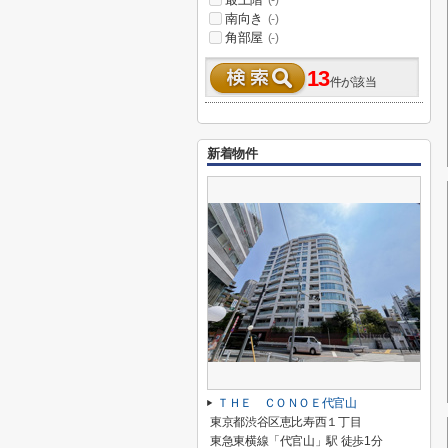
(-)
南向き
(-)
角部屋
(-)
13
件が該当
新着物件
ＴＨＥ ＣＯＮＯＥ代官山
東京都渋谷区恵比寿西１丁目
東急東横線「代官山」駅 徒歩1分