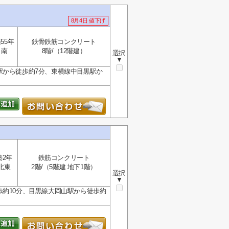
8月4日 値下げ
55年
鉄骨鉄筋コンクリート
南
8階/（12階建）
選択
▼
駅から徒歩約7分、東横線中目黒駅か
築2年
鉄筋コンクリート
北東
2階/（5階建 地下1階）
選択
▼
歩約10分、目黒線大岡山駅から徒歩約