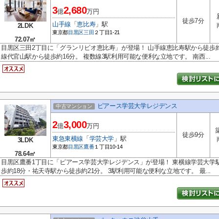
3
2,680
億
万円
徒歩7分
山手線
「
恵比寿
」駅
2LDK
東京都
目黒区
三田
２丁目1-21
72.07㎡
目黒区三田2丁目に「グランリビオ恵比寿」が登場！ 山手線恵比寿駅から徒歩約
線代官山駅から徒歩約16分。 複数線3駅利用可能な便利な立地です。 南西...
ピアース学芸大学レジデンス
中古マンション
2
3,000
億
万円
徒歩9分
東急東横線
「
学芸大学
」駅
3LDK
東京都
目黒区
鷹番
１丁目10-14
78.64㎡
目黒区鷹番1丁目に「ピアース学芸大学レジデンス」が登場！ 東横線学芸大学
歩約18分・祐天寺駅から徒歩約21分。 3駅利用可能な便利な立地です。 最...