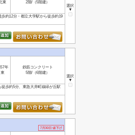
北東
2階/（5階建）
選択
▼
歩約12分・都立大学駅から徒歩約19
57年
鉄筋コンクリート
東
5階/（6階建）
選択
▼
ら徒歩約5分、東急大井町線緑が丘駅
7月30日 値下げ