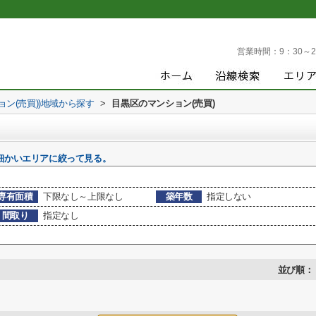
営業時間：
9：30～2
ョン(売買))地域から探す
>
目黒区のマンション(売買)
細かいエリアに絞って見る。
専有面積
下限なし～上限なし
築年数
指定しない
間取り
指定なし
並び順：