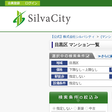
【公式】株式会社シルバシティ
>
(マンシ
目黒区 マンション一覧
≫さらに
地域
目黒区
価格
下限なし～上限なし
駅徒歩
指定しない
設備条件
指定なし
指定しない
新築
中古