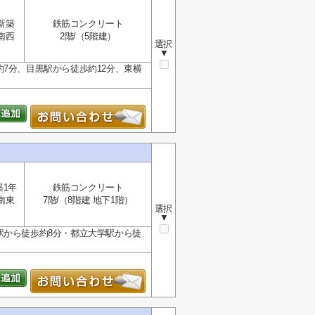
新築
鉄筋コンクリート
南西
2階/（5階建）
選択
▼
7分、目黒駅から徒歩約12分、東横
築1年
鉄筋コンクリート
南東
7階/（8階建 地下1階）
選択
▼
駅から徒歩約8分・都立大学駅から徒