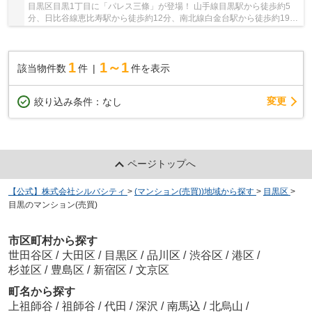
目黒区目黒1丁目に「パレス三條」が登場！ 山手線目黒駅から徒歩約5
分、日比谷線恵比寿駅から徒歩約12分、南北線白金台駅から徒歩約19
分。 複数線3駅利用可能な便利な立地です。 南西...
1
1～1
該当物件数
件
件を表示
変更
絞り込み条件：
なし
ページトップへ
【公式】株式会社シルバシティ
>
(マンション(売買))地域から探す
>
目黒区
>
目黒のマンション(売買)
市区町村から探す
世田谷区
/
大田区
/
目黒区
/
品川区
/
渋谷区
/
港区
/
杉並区
/
豊島区
/
新宿区
/
文京区
町名から探す
上祖師谷
/
祖師谷
/
代田
/
深沢
/
南馬込
/
北烏山
/