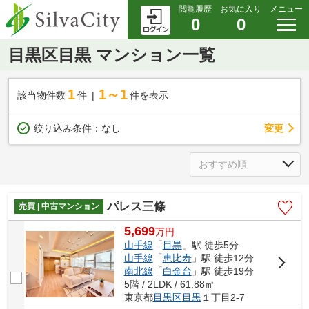
閲覧履歴
お気に入り
メニュー
0
0
目黒区目黒 マンション一覧
1
1～1
該当物件数
件
件を表示
変更
絞り込み条件：
なし
パレス三條
売買 | 中古マンション
5,699
万
円
山手線
「
目黒
」駅 徒歩5分
山手線
「
恵比寿
」駅 徒歩12分
南北線
「
白金台
」駅 徒歩19分
5階 / 2LDK / 61.88㎡
東京都
目黒区
目黒
１丁目2-7