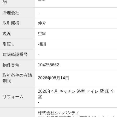
態
管理会社
-
取引態様
仲介
現況
空家
引渡し
相談
建築確認番号
-
物件番号
104255662
取引条件の有効
2026年08月14日
期限
2026年4月 キッチン 浴室 トイレ 壁 床 全
リフォーム
室
-
株式会社シルバシティ