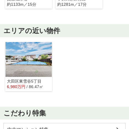
約1133m／15分
約1281m／17分
エリアの近い物件
大田区東雪谷5丁目
6,980
万
円
/ 86.47㎡
こだわり特集