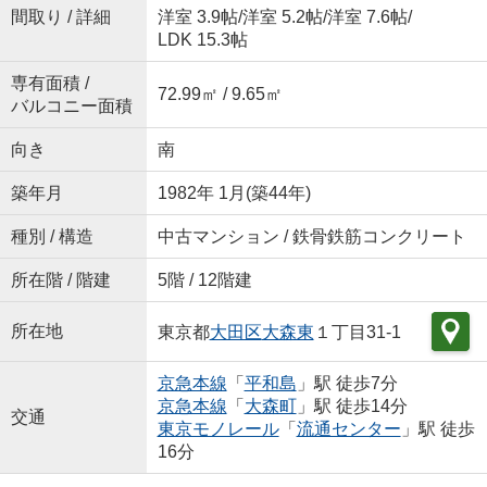
間取り / 詳細
洋室 3.9帖
/
洋室 5.2帖
/
洋室 7.6帖
/
LDK 15.3帖
専有面積 /
72.99㎡ / 9.65㎡
バルコニー面積
向き
南
築年月
1982年 1月(築44年)
種別 / 構造
中古マンション / 鉄骨鉄筋コンクリート
所在階 / 階建
5階 / 12階建
所在地
東京都
大田区
大森東
１丁目31-1
京急本線
「
平和島
」駅 徒歩7分
京急本線
「
大森町
」駅 徒歩14分
交通
東京モノレール
「
流通センター
」駅 徒歩
16分