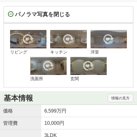
パノラマ写真を閉じる
リビング
キッチン
洋室
洗面所
玄関
基本情報
情報の見方
価格
6,599万円
管理費
10,000円
3LDK