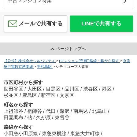
中古マンション特集
メールで共有する
LINEで共有する
ページトップへ
【公式】株式会社シルバシティ
>
(マンション(売買))路線・駅から探す
>
京浜
急行電鉄京急本線
>
平和島駅
>
シティコープ大森東
市区町村から探す
世田谷区
/
大田区
/
目黒区
/
品川区
/
渋谷区
/
港区
/
杉並区
/
豊島区
/
新宿区
/
文京区
町名から探す
上祖師谷
/
祖師谷
/
代田
/
深沢
/
南馬込
/
北烏山
/
田園調布
/
砧
/
久が原
/
東雪谷
路線から探す
小田急小田原線
/
東急東横線
/
東急大井町線
/