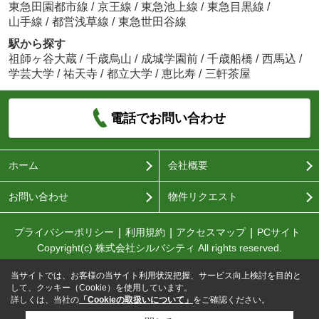
東急田園都市線
/
京王線
/
東急池上線
/
東急目黒線
/
山手線
/
都営浅草線
/
東急世田谷線
駅から探す
祖師ヶ谷大蔵
/
千歳烏山
/
成城学園前
/
千歳船橋
/
西馬込
/
学芸大学
/
祐天寺
/
都立大学
/
恵比寿
/
三軒茶屋
電話でお問い合わせ
ホーム
会社概要
お問い合わせ
物件リクエスト
プライバシーポリシー
利用規約
アクセスマップ
PCサイト
Copyright(c) 株式会社シルバシティ All rights reserved.
当サイトでは、お客様の当サイト利用状況把握、サービス向上検討を目的と
して、クッキー（Cookie）を使用しています。
詳しくは、当社の
「Cookieの取扱いについて」
をご確認ください。