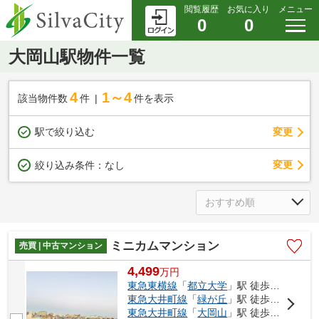
閲覧履歴
お気に入り
メニュー
0
0
大岡山駅物件一覧
4
1～4
該当物件数
件
件を表示
駅で絞り込む
変更
変更
絞り込み条件：
なし
ミニカムマンション
売買 | 中古マンション
4,499
万
円
東急東横線
「
都立大学
」駅 徒歩5分
東急大井町線
「
緑が丘
」駅 徒歩13分
東急大井町線
「
大岡山
」駅 徒歩17分