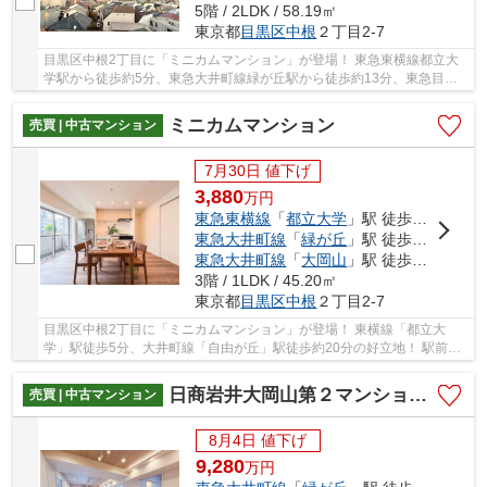
5階 / 2LDK / 58.19㎡
東京都
目黒区
中根
２丁目2-7
目黒区中根2丁目に「ミニカムマンション」が登場！ 東急東横線都立大
学駅から徒歩約5分、東急大井町線緑が丘駅から徒歩約13分、東急目黒
線大岡山駅から徒歩約17分。 最寄り駅まで徒歩5...
ミニカムマンション
売買 | 中古マンション
7月30日 値下げ
3,880
万
円
東急東横線
「
都立大学
」駅 徒歩5分
東急大井町線
「
緑が丘
」駅 徒歩13分
東急大井町線
「
大岡山
」駅 徒歩17分
3階 / 1LDK / 45.20㎡
東京都
目黒区
中根
２丁目2-7
目黒区中根2丁目に「ミニカムマンション」が登場！ 東横線「都立大
学」駅徒歩5分、大井町線「自由が丘」駅徒歩約20分の好立地！ 駅前に
は商店街があり、お買い物やお食事を楽しめます♪...
日商岩井大岡山第２マンション Ｂ棟
売買 | 中古マンション
8月4日 値下げ
9,280
万
円