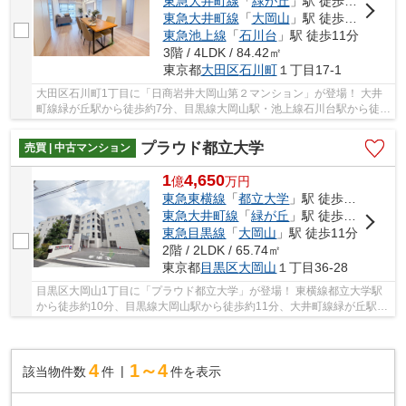
東急大井町線
「
緑が丘
」駅 徒歩7分
東急大井町線
「
大岡山
」駅 徒歩11分
東急池上線
「
石川台
」駅 徒歩11分
3階 / 4LDK / 84.42㎡
東京都
大田区
石川町
１丁目17-1
大田区石川町1丁目に「日商岩井大岡山第２マンション」が登場！ 大井
町線緑が丘駅から徒歩約7分、目黒線大岡山駅・池上線石川台駅から徒歩
約11分。 3路線3駅利用可能な便利な立地です...
プラウド都立大学
売買 | 中古マンション
1
4,650
億
万
円
東急東横線
「
都立大学
」駅 徒歩10分
東急大井町線
「
緑が丘
」駅 徒歩8分
東急目黒線
「
大岡山
」駅 徒歩11分
2階 / 2LDK / 65.74㎡
東京都
目黒区
大岡山
１丁目36-28
目黒区大岡山1丁目に「プラウド都立大学」が登場！ 東横線都立大学駅
から徒歩約10分、目黒線大岡山駅から徒歩約11分、大井町線緑が丘駅か
ら徒歩約8分。 3路線3駅利用可能な便利な立地...
4
1～4
該当物件数
件
件を表示