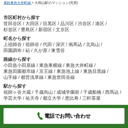
電鉄東急大井町線
>
大岡山駅のマンション(売買)
市区町村から探す
世田谷区
/
大田区
/
目黒区
/
品川区
/
渋谷区
/
港区
/
杉並区
/
豊島区
/
新宿区
/
文京区
町名から探す
上祖師谷
/
祖師谷
/
代田
/
深沢
/
南馬込
/
北烏山
/
田園調布
/
砧
/
久が原
/
東雪谷
路線から探す
小田急小田原線
/
東急東横線
/
東急大井町線
/
東急田園都市線
/
京王線
/
東急池上線
/
東急目黒線
/
山手線
/
都営浅草線
/
東急世田谷線
駅から探す
祖師ヶ谷大蔵
/
千歳烏山
/
成城学園前
/
千歳船橋
/
西馬込
/
学芸大学
/
祐天寺
/
都立大学
/
恵比寿
/
三軒茶屋
電話でお問い合わせ