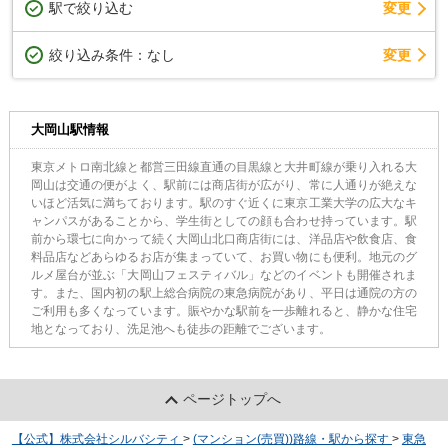
駅で絞り込む
変更
変更
絞り込み条件：
なし
大岡山駅情報
東京メトロ南北線と都営三田線直通の目黒線と大井町線が乗り入れる大
岡山は交通の便がよく、駅前には商店街が広がり、常に人通りが絶えな
いほど活気に満ちております。駅のすぐ近くに東京工業大学の広大なキ
ャンパスがあることから、学生街としての顔も合わせ持っています。駅
前から環七に向かって続く大岡山北口商店街には、洋品店や飲食店、食
料品店などあらゆるお店が集まっていて、お買い物にも便利。地元のグ
ルメ屋台が並ぶ「大岡山フェスティバル」などのイベントも開催されま
す。また、国内初の駅上総合病院の東急病院があり、平日は通院の方の
ご利用も多くなっています。賑やかな駅前を一歩離れると、静かな住宅
地となっており、洗足池へも徒歩の距離でございます。
ページトップへ
【公式】株式会社シルバシティ
>
(マンション(売買))路線・駅から探す
>
東急