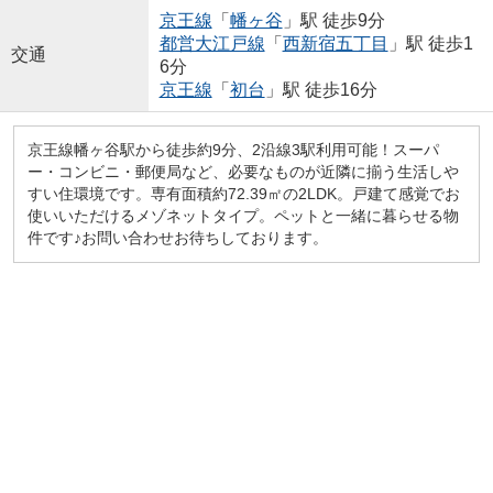
京王線
「
幡ヶ谷
」駅 徒歩9分
都営大江戸線
「
西新宿五丁目
」駅 徒歩1
交通
6分
京王線
「
初台
」駅 徒歩16分
京王線幡ヶ谷駅から徒歩約9分、2沿線3駅利用可能！スーパ
ー・コンビニ・郵便局など、必要なものが近隣に揃う生活しや
すい住環境です。専有面積約72.39㎡の2LDK。戸建て感覚でお
使いいただけるメゾネットタイプ。ペットと一緒に暮らせる物
件です♪お問い合わせお待ちしております。