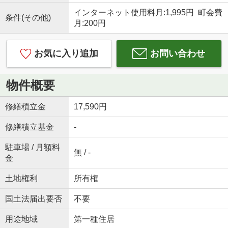
インターネット使用料月:1,995円 町会費
条件(その他)
月:200円
お気に入り追加
お問い合わせ
物件概要
修繕積立金
17,590円
修繕積立基金
-
駐車場 / 月額料
無 / -
金
土地権利
所有権
国土法届出要否
不要
用途地域
第一種住居