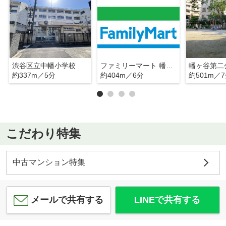
渋谷区立中幡小学校
ファミリーマート 幡ヶ谷三丁目店
幡ヶ谷第二
約337m／5分
約404m／6分
約501m／
こだわり特集
中古マンション特集
メールで共有する
LINEで共有する