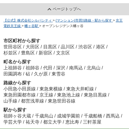
ページトップへ
【公式】株式会社シルバシティ
>
(マンション(売買))路線・駅から探す
>
京王
電鉄京王線
>
幡ヶ谷駅
>
オープンレジデンス幡ヶ谷
市区町村から探す
世田谷区
/
大田区
/
目黒区
/
品川区
/
渋谷区
/
港区
/
杉並区
/
豊島区
/
新宿区
/
文京区
町名から探す
上祖師谷
/
祖師谷
/
代田
/
深沢
/
南馬込
/
北烏山
/
田園調布
/
砧
/
久が原
/
東雪谷
路線から探す
小田急小田原線
/
東急東横線
/
東急大井町線
/
東急田園都市線
/
京王線
/
東急池上線
/
東急目黒線
/
山手線
/
都営浅草線
/
東急世田谷線
駅から探す
祖師ヶ谷大蔵
/
千歳烏山
/
成城学園前
/
千歳船橋
/
西馬込
/
学芸大学
/
祐天寺
/
都立大学
/
恵比寿
/
三軒茶屋