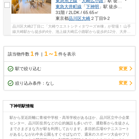
東急池上線
「
大崎広小路
」駅 徒歩12分
東急大井町線
「
下神明
」駅 徒歩13分
31階 / 2LDK / 65.65㎡
東京都
品川区
大崎
２丁目9-2
品川区大崎2丁目に「大崎ウエストシティタワーズＷ棟」が登場！ 山手
線大崎駅から徒歩約4分、池上線大崎広小路駅から徒歩約12分、大井町
線下神明駅から徒歩約13分。 複数線3駅利用可能...
1
1～1
該当物件数
件
件を表示
駅で絞り込む
変更
変更
絞り込み条件：
なし
下神明駅情報
駅から至近距離に青稜中学校・高等学校があるほか、品川区立中小企業
センター、品川区役所などの公的施設も多いので、通勤客から生徒さん
までさまざまな方が駅を利用しております。多目的広場やテニスコート
があるしながわ中央公園もすぐそばなので、週末のスポーツ大会やフリ