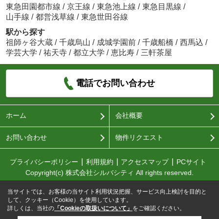
東急田園都市線
/
京王線
/
東急池上線
/
東急目黒線
/
山手線
/
都営浅草線
/
東急世田谷線
駅から探す
祖師ヶ谷大蔵
/
千歳烏山
/
成城学園前
/
千歳船橋
/
西馬込
/
学芸大学
/
祐天寺
/
都立大学
/
恵比寿
/
三軒茶屋
電話でお問い合わせ
ホーム
会社概要
お問い合わせ
物件リクエスト
プライバシーポリシー
利用規約
アクセスマップ
PCサイト
Copyright(c) 株式会社シルバシティ All rights reserved.
当サイトでは、お客様の当サイト利用状況把握、サービス向上検討を目的と
して、クッキー（Cookie）を使用しています。
詳しくは、当社の
「Cookieの取扱いについて」
をご確認ください。