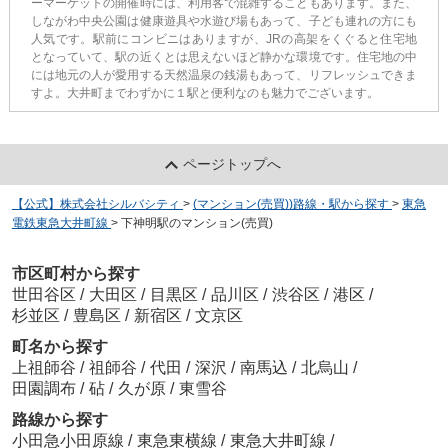
ーマーケットの開催時には、利用客で混雑することもあります。また、
しながわ中央公園は健康遊具や水遊び場もあって、子ども連れの方にも
人気です。駅前にコンビニはありますが、JRの高架をくぐると住宅地
となっていて、駅の近くとは思えないほど静かな環境です。住宅地の中
には地元の人が愛用する天然温泉の銭湯もあって、リフレッシュできま
すよ。大井町までわずかに１駅と便利なのも魅力でございます。
ページトップへ
【公式】株式会社シルバシティ
>
(マンション(売買))路線・駅から探す
>
東急
電鉄東急大井町線
>
下神明駅のマンション(売買)
市区町村から探す
世田谷区
/
大田区
/
目黒区
/
品川区
/
渋谷区
/
港区
/
杉並区
/
豊島区
/
新宿区
/
文京区
町名から探す
上祖師谷
/
祖師谷
/
代田
/
深沢
/
南馬込
/
北烏山
/
田園調布
/
砧
/
久が原
/
東雪谷
路線から探す
小田急小田原線
/
東急東横線
/
東急大井町線
/