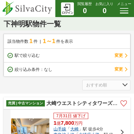
閲覧履歴
お気に入り
メニュー
0
0
下神明駅物件一覧
1
1～1
該当物件数
件
件を表示
駅で絞り込む
変更
変更
絞り込み条件：
なし
大崎ウエストシティタワーズＷ棟
売買 | 中古マンション
7月31日 値下げ
1
7,800
億
万
円
山手線
「
大崎
」駅 徒歩4分