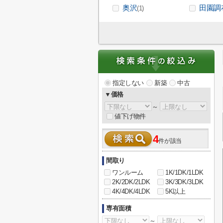
奥沢
田園調
(1)
指定しない
新築
中古
▼価格
～
値下げ物件
4
件が該当
間取り
ワンルーム
1K/1DK/1LDK
2K/2DK/2LDK
3K/3DK/3LDK
4K/4DK/4LDK
5K以上
専有面積
～