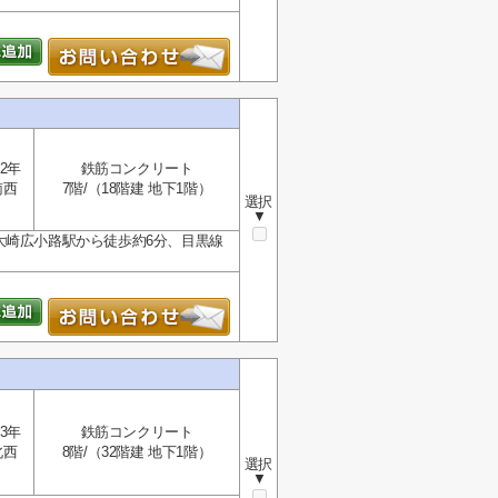
2年
鉄筋コンクリート
南西
7階/（18階建 地下1階）
選択
▼
大崎広小路駅から徒歩約6分、目黒線
3年
鉄筋コンクリート
北西
8階/（32階建 地下1階）
選択
▼