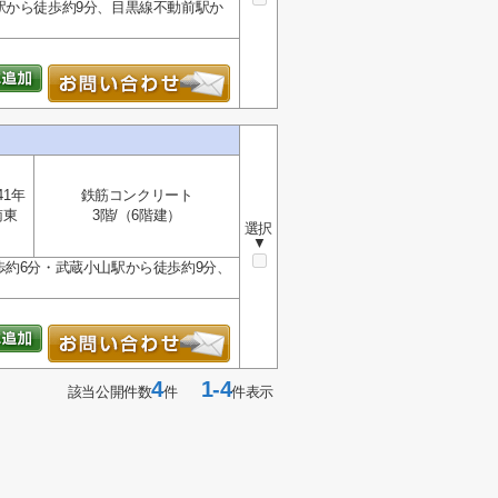
駅から徒歩約9分、目黒線不動前駅か
41年
鉄筋コンクリート
南東
3階/（6階建）
選択
▼
歩約6分・武蔵小山駅から徒歩約9分、
4
1-4
該当公開件数
件
件表示