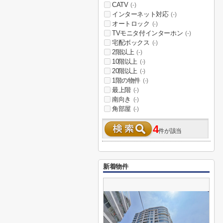
CATV
(-)
インターネット対応
(-)
オートロック
(-)
TVモニタ付インターホン
(-)
宅配ボックス
(-)
2階以上
(-)
10階以上
(-)
20階以上
(-)
1階の物件
(-)
最上階
(-)
南向き
(-)
角部屋
(-)
4
件が該当
新着物件