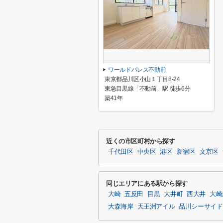
ワールドパレス不動前
東京都品川区小山１丁目8-24
東急目黒線「不動前」駅 徒歩6分
築41年
近くの市区町村から探す
千代田区
中央区
港区
新宿区
文京区
同じエリアにある駅から探す
大崎
五反田
目黒
大井町
西大井
大崎
大森海岸
天王洲アイル
品川シーサイド