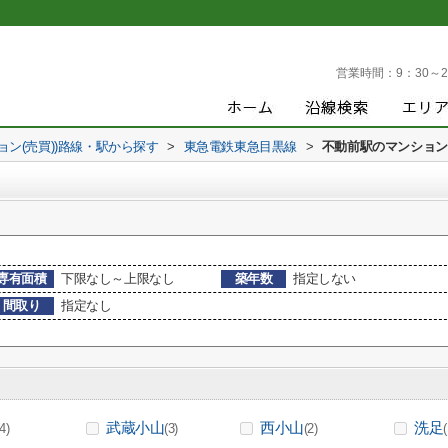
営業時間：
9：30～2
ョン(売買))路線・駅から探す
>
東急電鉄東急目黒線
>
不動前駅のマンション(
専有面積
下限なし～上限なし
築年数
指定しない
間取り
指定なし
武蔵小山
西小山
洗足
(4)
(3)
(2)
(