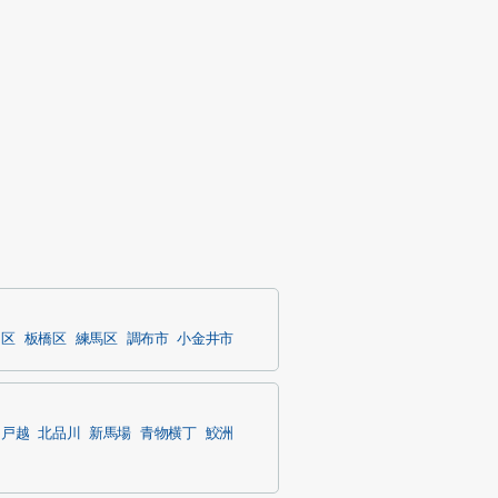
川区
板橋区
練馬区
調布市
小金井市
戸越
北品川
新馬場
青物横丁
鮫洲