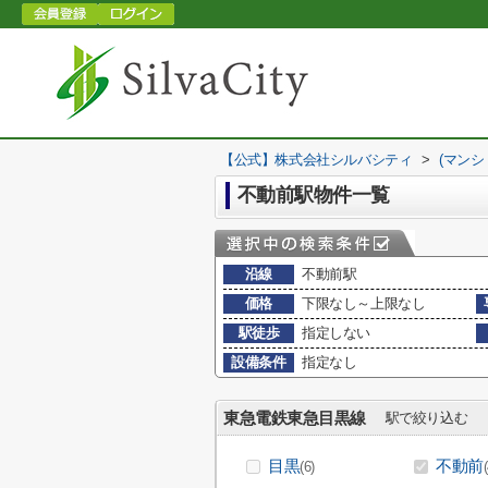
【公式】株式会社シルバシティ
>
(マンシ
不動前駅物件一覧
沿線
不動前駅
価格
下限なし～上限なし
駅徒歩
指定しない
設備条件
指定なし
東急電鉄東急目黒線
駅で絞り込む
目黒
不動前
(6)