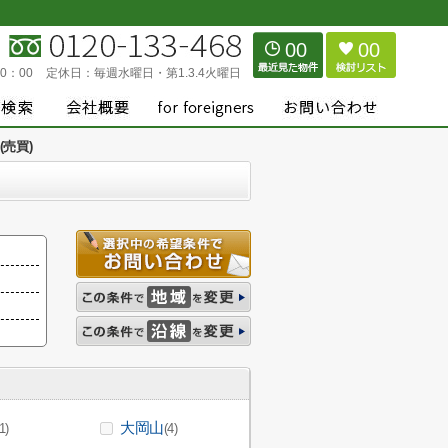
00
00
0：00
定休日：
毎週水曜日・第1.3.4火曜日
売買)
大岡山
1)
(4)