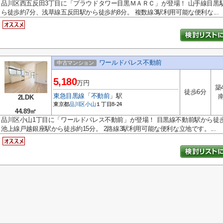
品川区西五反田3丁目に「プラウドタワー目黒ＭＡＲＣ」が登場！ 山手線目黒
ら徒歩約7分、浅草線五反田駅から徒歩約8分。 複数線3駅利用可能な便利な...
ワールドパレス不動前
中古マンション
5,180
万円
築
徒歩6分
東急目黒線
「
不動前
」駅
2LDK
東京都
品川区
小山
１丁目8-24
44.89㎡
品川区小山1丁目に「ワールドパレス不動前」が登場！ 目黒線不動前駅から徒
池上線戸越銀座駅から徒歩約15分。 2路線3駅利用可能な便利な立地です。...