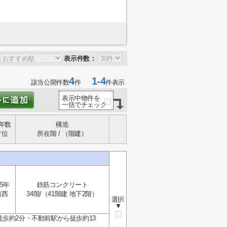
表示件数：
4
1-4
該当公開件数
件
件表示
表示中物件を
一括でチェック
年数
構造
方位
所在階 / （階建）
5年
鉄筋コンクリート
南西
34階/（41階建 地下2階）
選択
▼
歩約2分・不動前駅から徒歩約13