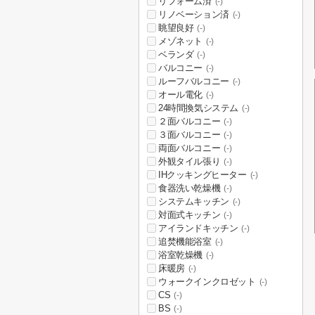
リフォーム済
(-)
リノベーション済
(-)
眺望良好
(-)
メゾネット
(-)
ベランダ
(-)
バルコニー
(-)
ルーフバルコニー
(-)
オール電化
(-)
24時間換気システム
(-)
２面バルコニー
(-)
３面バルコニー
(-)
両面バルコニー
(-)
外観タイル張り
(-)
IHクッキングヒーター
(-)
食器洗い乾燥機
(-)
システムキッチン
(-)
対面式キッチン
(-)
アイランドキッチン
(-)
追焚機能浴室
(-)
浴室乾燥機
(-)
床暖房
(-)
ウォークインクロゼット
(-)
CS
(-)
BS
(-)