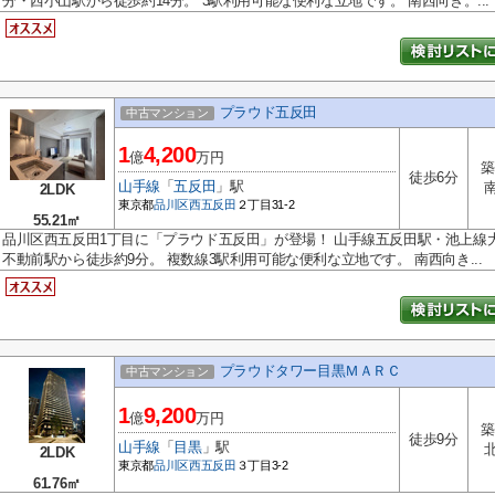
分・西小山駅から徒歩約14分。 3駅利用可能な便利な立地です。 南西向き。...
プラウド五反田
中古マンション
1
4,200
億
万円
築
徒歩6分
山手線
「
五反田
」駅
2LDK
東京都
品川区
西五反田
２丁目31-2
55.21㎡
品川区西五反田1丁目に「プラウド五反田」が登場！ 山手線五反田駅・池上線
不動前駅から徒歩約9分。 複数線3駅利用可能な便利な立地です。 南西向き...
プラウドタワー目黒ＭＡＲＣ
中古マンション
1
9,200
億
万円
築
徒歩9分
山手線
「
目黒
」駅
2LDK
東京都
品川区
西五反田
３丁目3-2
61.76㎡