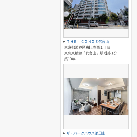
ＴＨＥ ＣＯＮＯＥ代官山
東京都渋谷区恵比寿西１丁目
東急東横線「代官山」駅 徒歩1分
築10年
ザ・パークハウス池田山