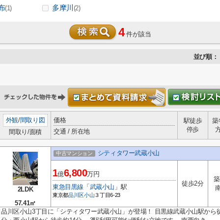
布
多摩川
(1)
(2)
4
件が該当
並び順：
外観
/
間取り図
価格
駅徒歩
築
停歩
交通 / 所在地
間取り/面積
シティタワー武蔵小山
中古マンション
1
6,800
億
万円
築
徒歩2分
東急目黒線
「
武蔵小山
」駅
2LDK
東京都
品川区
小山
３丁目6-23
57.41㎡
品川区小山3丁目に「シティタワー武蔵小山」が登場！ 目黒線武蔵小山駅から徒