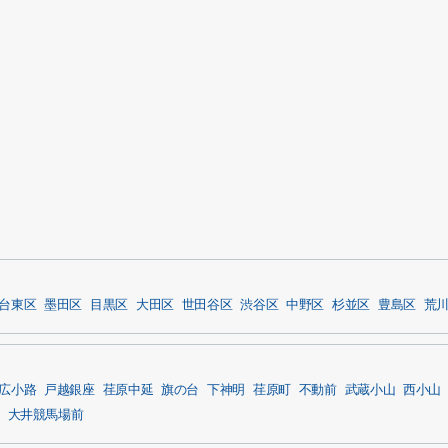
台東区
墨田区
目黒区
大田区
世田谷区
渋谷区
中野区
杉並区
豊島区
荒
広小路
戸越銀座
荏原中延
旗の台
下神明
荏原町
不動前
武蔵小山
西小山
大井競馬場前