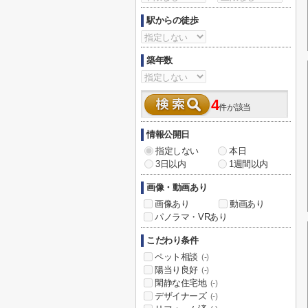
駅からの徒歩
築年数
4
件が該当
情報公開日
指定しない
本日
3日以内
1週間以内
画像・動画あり
画像あり
動画あり
パノラマ・VRあり
こだわり条件
ペット相談
(-)
陽当り良好
(-)
閑静な住宅地
(-)
デザイナーズ
(-)