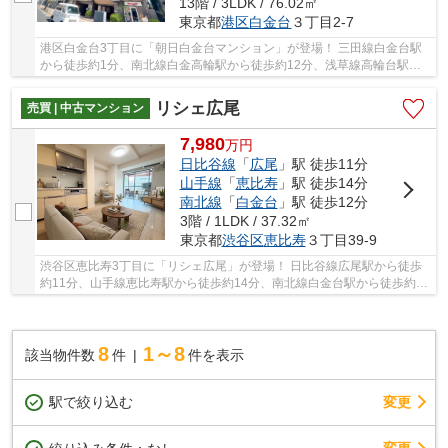
13階 / 3LDK / 76.02㎡
東京都
港区
白金台
３丁目2-7
港区白金台3丁目に「朝日白金台マンション」が登場！ 三田線白金台駅
から徒歩約1分、南北線白金高輪駅から徒歩約12分、浅草線高輪台駅か
ら徒歩約13分。 3路線3駅利用可能な便利な立地...
リシェ広尾
売買 | 中古マンション
7,980
万
円
日比谷線
「
広尾
」駅 徒歩11分
山手線
「
恵比寿
」駅 徒歩14分
南北線
「
白金台
」駅 徒歩12分
3階 / 1LDK / 37.32㎡
東京都
渋谷区
恵比寿
３丁目39-9
渋谷区恵比寿3丁目に「リシェ広尾」が登場！ 日比谷線広尾駅から徒歩
約11分、山手線恵比寿駅から徒歩約14分、南北線白金台駅から徒歩約12
分。 3路線3駅利用可能な便利な立地です。 南...
8
1～8
該当物件数
件
件を表示
駅で絞り込む
変更