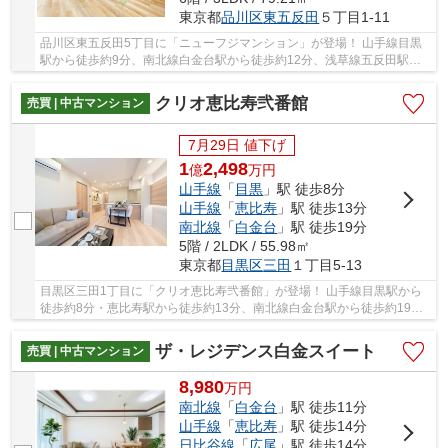
東京都
品川区
東五反田
５丁目1-11
品川区東五反田5丁目に「ニューフジマンション」が登場！ 山手線目黒
駅から徒歩約9分、南北線白金台駅から徒歩約12分、浅草線五反田駅か
ら徒歩約10分。 複数線3駅利用可能な便利な立地...
クリオ恵比寿弐番館
売買 | 中古マンション
7月29日 値下げ
1
2,498
億
万
円
山手線
「
目黒
」駅 徒歩8分
山手線
「
恵比寿
」駅 徒歩13分
南北線
「
白金台
」駅 徒歩19分
5階 / 2LDK / 55.98㎡
東京都
目黒区
三田
１丁目5-13
目黒区三田1丁目に「クリオ恵比寿弐番館」が登場！ 山手線目黒駅から
徒歩約8分・恵比寿駅から徒歩約13分、南北線白金台駅から徒歩約19
分。 2路線3駅利用可能な便利な立地です。 南東向...
ザ・レジデンス白金スイート
売買 | 中古マンション
8,980
万
円
南北線
「
白金台
」駅 徒歩11分
山手線
「
恵比寿
」駅 徒歩14分
日比谷線
「
広尾
」駅 徒歩14分