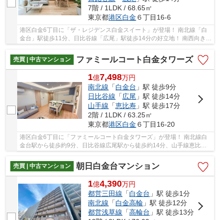
7階 / 1LDK / 68.65㎡
東京都
港区
白金
６丁目16-6
港区白金6丁目に「ザ・レジデンス白金スイート」が登場！ 南北線「白
金台」駅徒歩11分、日比谷線「広尾」駅徒歩14分の好立地！ 南西向きで
日当たり・通風・眺望良好！68.65㎡、1SLDKの...
ファミールコート白金タワーズ
売買 | 中古マンション
1
7,498
億
万
円
南北線
「
白金台
」駅 徒歩9分
日比谷線
「
広尾
」駅 徒歩14分
山手線
「
恵比寿
」駅 徒歩17分
2階 / 1LDK / 63.25㎡
東京都
港区
白金
６丁目16-20
港区白金6丁目に「ファミールコート白金タワーズ」が登場！ 南北線白
金台駅から徒歩約9分、日比谷線広尾駅から徒歩約14分、山手線恵比寿
駅から徒歩約17分。 複数線3駅利用可能な便利な...
朝日白金台マンション
売買 | 中古マンション
1
4,390
億
万
円
都営三田線
「
白金台
」駅 徒歩1分
南北線
「
白金高輪
」駅 徒歩12分
都営浅草線
「
高輪台
」駅 徒歩13分