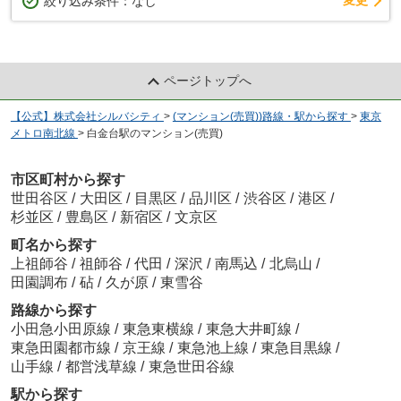
変更
絞り込み条件：
なし
ページトップへ
【公式】株式会社シルバシティ
>
(マンション(売買))路線・駅から探す
>
東京
メトロ南北線
>
白金台駅のマンション(売買)
市区町村から探す
世田谷区
/
大田区
/
目黒区
/
品川区
/
渋谷区
/
港区
/
杉並区
/
豊島区
/
新宿区
/
文京区
町名から探す
上祖師谷
/
祖師谷
/
代田
/
深沢
/
南馬込
/
北烏山
/
田園調布
/
砧
/
久が原
/
東雪谷
路線から探す
小田急小田原線
/
東急東横線
/
東急大井町線
/
東急田園都市線
/
京王線
/
東急池上線
/
東急目黒線
/
山手線
/
都営浅草線
/
東急世田谷線
駅から探す