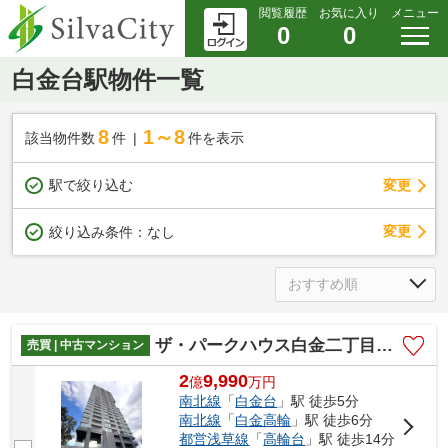
閲覧履歴
お気に入り
メニュー
0
0
白金台駅物件一覧
8
1～8
該当物件数
件
件を表示
駅で絞り込む
変更
変更
絞り込み条件：
なし
ザ・パークハウス白金二丁目タワー
売買 | 中古マンション
2
9,990
億
万
円
南北線
「
白金台
」駅 徒歩5分
南北線
「
白金高輪
」駅 徒歩6分
都営浅草線
「
高輪台
」駅 徒歩14分