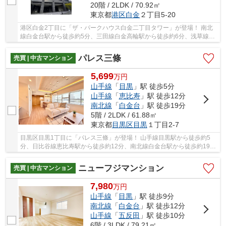
20階 / 2LDK / 70.92㎡
東京都
港区
白金
２丁目5-20
港区白金2丁目に「ザ・パークハウス白金二丁目タワー」が登場！ 南北
線白金台駅から徒歩約5分、三田線白金高輪駅から徒歩約6分、浅草線高
輪台駅から徒歩約14分。 3路線3駅利用可能な便...
パレス三條
売買 | 中古マンション
5,699
万
円
山手線
「
目黒
」駅 徒歩5分
山手線
「
恵比寿
」駅 徒歩12分
南北線
「
白金台
」駅 徒歩19分
5階 / 2LDK / 61.88㎡
東京都
目黒区
目黒
１丁目2-7
目黒区目黒1丁目に「パレス三條」が登場！ 山手線目黒駅から徒歩約5
分、日比谷線恵比寿駅から徒歩約12分、南北線白金台駅から徒歩約19
分。 複数線3駅利用可能な便利な立地です。 南西...
ニューフジマンション
売買 | 中古マンション
7,980
万
円
山手線
「
目黒
」駅 徒歩9分
南北線
「
白金台
」駅 徒歩12分
山手線
「
五反田
」駅 徒歩10分
6階 / 3LDK / 79.21㎡