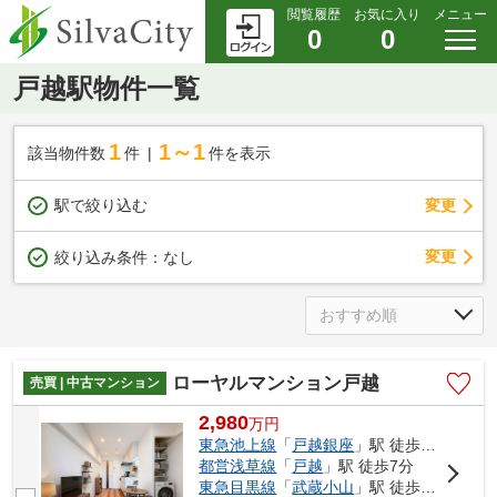
閲覧履歴
お気に入り
メニュー
0
0
戸越駅物件一覧
1
1～1
該当物件数
件
件を表示
駅で絞り込む
変更
変更
絞り込み条件：
なし
ローヤルマンション戸越
売買 | 中古マンション
2,980
万
円
東急池上線
「
戸越銀座
」駅 徒歩4分
都営浅草線
「
戸越
」駅 徒歩7分
東急目黒線
「
武蔵小山
」駅 徒歩15分