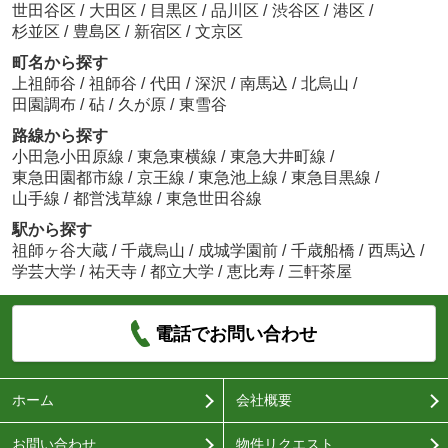
世田谷区
/
大田区
/
目黒区
/
品川区
/
渋谷区
/
港区
/
杉並区
/
豊島区
/
新宿区
/
文京区
町名から探す
上祖師谷
/
祖師谷
/
代田
/
深沢
/
南馬込
/
北烏山
/
田園調布
/
砧
/
久が原
/
東雪谷
路線から探す
小田急小田原線
/
東急東横線
/
東急大井町線
/
東急田園都市線
/
京王線
/
東急池上線
/
東急目黒線
/
山手線
/
都営浅草線
/
東急世田谷線
駅から探す
祖師ヶ谷大蔵
/
千歳烏山
/
成城学園前
/
千歳船橋
/
西馬込
/
学芸大学
/
祐天寺
/
都立大学
/
恵比寿
/
三軒茶屋
電話でお問い合わせ
ホーム
会社概要
お問い合わせ
物件リクエスト