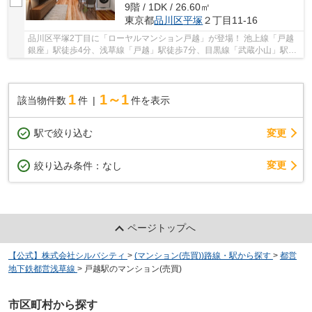
9階 / 1DK / 26.60㎡
東京都
品川区
平塚
２丁目11-16
品川区平塚2丁目に「ローヤルマンション戸越」が登場！ 池上線「戸越
銀座」駅徒歩4分、浅草線「戸越」駅徒歩7分、目黒線「武蔵小山」駅徒
歩15分の好立地！ 3路線3駅利用可能で通勤・通...
1
1～1
該当物件数
件
件を表示
駅で絞り込む
変更
変更
絞り込み条件：
なし
ページトップへ
【公式】株式会社シルバシティ
>
(マンション(売買))路線・駅から探す
>
都営
地下鉄都営浅草線
>
戸越駅のマンション(売買)
市区町村から探す