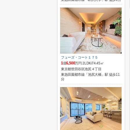
フューズ・コート１７５
1
6,500
億
万円 2LDK/74.45㎡
東京都世田谷区池尻４丁目
東急田園都市線「池尻大橋」駅 徒歩11
分