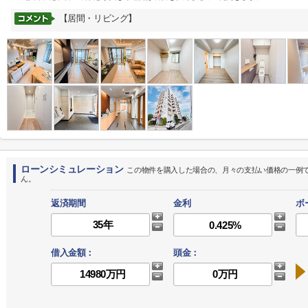
【居間・リビング】
ローンシミュレーション
この物件を購入した場合の、月々の支払い価格の一例
ん。
返済期間
金利
ボ
借入金額：
頭金：