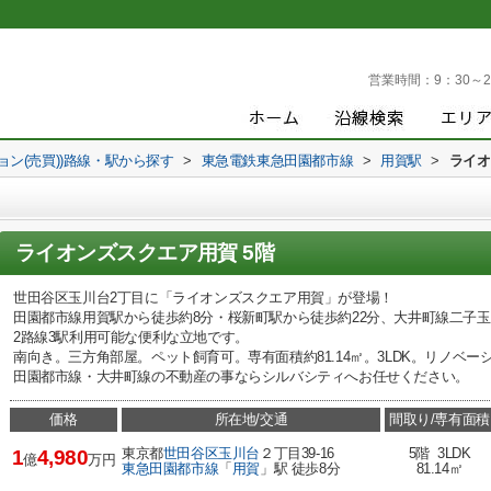
営業時間：
9：30～2
ョン(売買))路線・駅から探す
>
東急電鉄東急田園都市線
>
用賀駅
>
ライオ
ライオンズスクエア用賀 5階
世田谷区玉川台2丁目に「ライオンズスクエア用賀」が登場！
田園都市線用賀駅から徒歩約8分・桜新町駅から徒歩約22分、大井町線二子玉
2路線3駅利用可能な便利な立地です。
南向き。三方角部屋。ペット飼育可。専有面積約81.14㎡。3LDK。リノベー
田園都市線・大井町線の不動産の事ならシルバシティへお任せください。
価格
所在地/交通
間取り/専有面積
東京都
世田谷区
玉川台
２丁目39-16
5階 3LDK
1
4,980
億
万円
東急田園都市線
「
用賀
」駅 徒歩8分
81.14㎡