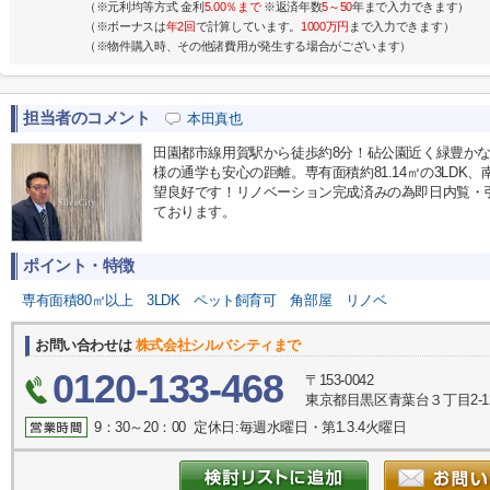
（※元利均等方式 金利
5.00％まで
※返済年数
5～50
年まで入力できます）
（※ボーナスは
年2回
で計算しています。
1000万円
まで入力できます）
（※物件購入時、その他諸費用が発生する場合がございます）
担当者のコメント
本田真也
田園都市線用賀駅から徒歩約8分！砧公園近く緑豊か
様の通学も安心の距離。専有面積約81.14㎡の3LD
望良好です！リノベーション完成済みの為即日内覧・
ております。
ポイント・特徴
専有面積80㎡以上
3LDK
ペット飼育可
角部屋
リノベ
お問い合わせは
株式会社シルバシティまで
0120-133-468
〒153-0042
東京都目黒区青葉台３丁目2-1
9：30～20：00 定休日:毎週水曜日・第1.3.4火曜日