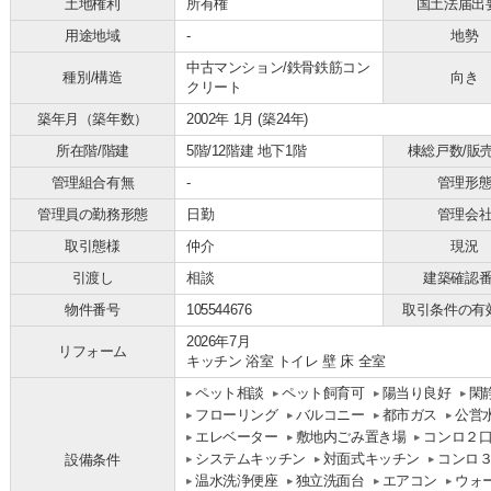
土地権利
所有権
国土法届出
用途地域
-
地勢
中古マンション/鉄骨鉄筋コン
種別/構造
向き
クリート
築年月（築年数）
2002年 1月 (築24年)
所在階/階建
5階/12階建 地下1階
棟総戸数/販
管理組合有無
-
管理形
管理員の勤務形態
日勤
管理会
取引態様
仲介
現況
引渡し
相談
建築確認
物件番号
105544676
取引条件の有
2026年7月
リフォーム
キッチン 浴室 トイレ 壁 床 全室
ペット相談
ペット飼育可
陽当り良好
閑
フローリング
バルコニー
都市ガス
公営
エレベーター
敷地内ごみ置き場
コンロ２
システムキッチン
対面式キッチン
コンロ
設備条件
温水洗浄便座
独立洗面台
エアコン
ウォ