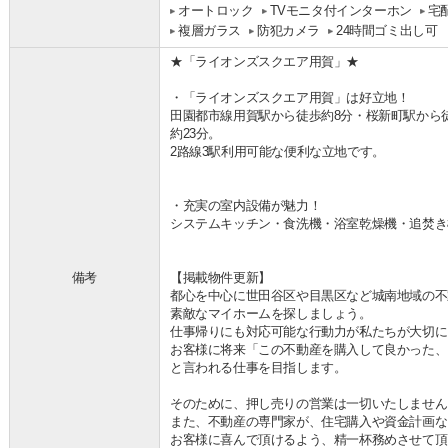
オートロック
TVモニタ付インターホン
宅
複層ガラス
防犯カメラ
24時間ゴミ出し可
★「ライオンズスクエア用賀」★
・「ライオンズスクエア用賀」は好立地！
田園都市線用賀駅から徒歩約8分・桜新町駅から
約23分。
2路線3駅利用可能な便利な立地です。
・充実の室内設備が魅力！
システムキッチン・食洗機・浴室乾燥機・追焚き
備考
【掲載物件更新】
都心を中心に世田谷区や目黒区など城南地域の不
素敵なマイホームを探しましょう。
仕事帰りにも対応可能な行動力が私たちが大切に
お客様に将来「この不動産を購入して良かった、
と言われる仕事を目指します。
そのために、押し売りの営業は一切いたしません
また、不動産の専門家が、住宅購入や資金計画な
お客様に喜んで頂けるよう、精一杯務めさせて頂