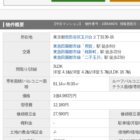
【中古マンション】
物件番号：105544676
情報更新日：2
物件概要
所在地
東京都
世田谷区
玉川台
２丁目39-16
東急田園都市線
「
用賀
」駅 徒歩8分
交通
東急田園都市線
「
桜新町
」駅 徒歩22分
東急田園都市線
「
二子玉川
」駅 徒歩23分
3LDK
間取り/詳細
洋室 4.1帖
/
洋室 4.2帖
/
洋室 5.7帖
/
LDK 18.7帖
専有面積/バルコニー面
ルーフバルコニ
81.14㎡/8.00㎡
積
テラス面積/専
価格
1億4,980万円
管理費
12,180円
修繕積立金
27,590円
修繕積立
権利金
-
駐車場/月額
土地の敷金/保証金
-/-
借地料/借地