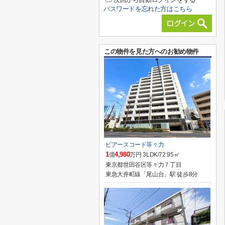
パスワードを忘れた方はこちら
この物件を見た方へのお勧め物件
ピアースコード等々力
1
4,980
億
万円 3LDK/72.95㎡
東京都世田谷区等々力７丁目
東急大井町線「尾山台」駅 徒歩8分