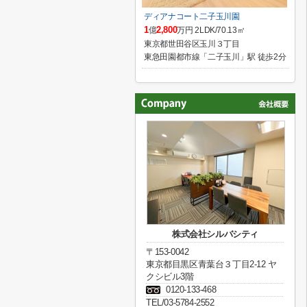
ディアナコート二子玉川園
1
2,800
億
万円 2LDK/70.13㎡
東京都世田谷区玉川３丁目
東急田園都市線「二子玉川」駅 徒歩2分
株式会社シルバシティ
〒153-0042
東京都目黒区青葉台３丁目2-12 ヤ
クシビル3階
0120-133-468
TEL/03-5784-2552