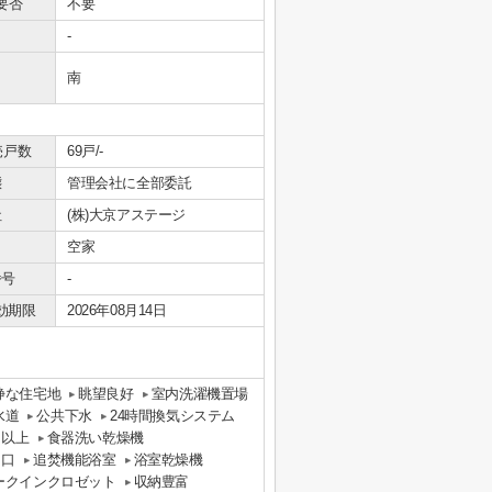
要否
不要
-
南
売戸数
69戸/-
態
管理会社に全部委託
社
(株)大京アステージ
空家
番号
-
効期限
2026年08月14日
静な住宅地
眺望良好
室内洗濯機置場
水道
公共下水
24時間換気システム
口以上
食器洗い乾燥機
３口
追焚機能浴室
浴室乾燥機
ークインクロゼット
収納豊富