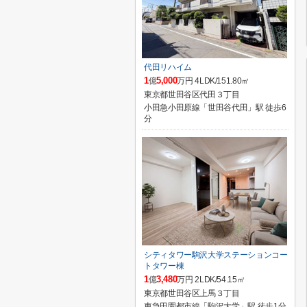
代田リハイム
1
5,000
億
万円 4LDK/151.80㎡
東京都世田谷区代田３丁目
小田急小田原線「世田谷代田」駅 徒歩6
分
シティタワー駒沢大学ステーションコー
トタワー棟
1
3,480
億
万円 2LDK/54.15㎡
東京都世田谷区上馬３丁目
東急田園都市線「駒沢大学」駅 徒歩1分