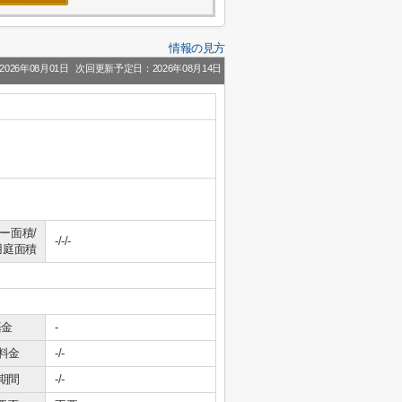
情報の見方
026年08月01日
次回更新予定日：2026年08月14日
ー面積/
-/-/-
用庭面積
基金
-
料金
-/-
期間
-/-