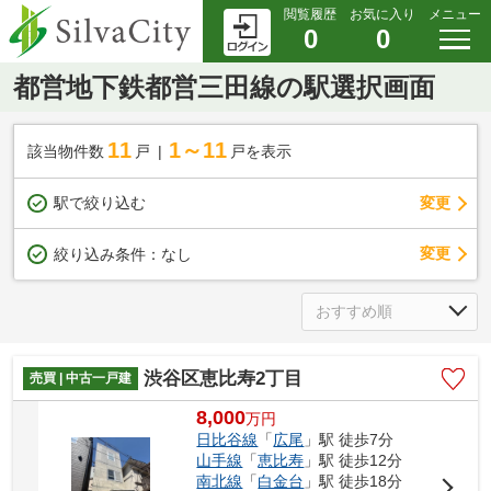
閲覧履歴
お気に入り
メニュー
0
0
都営地下鉄都営三田線の駅選択画面
11
1～11
該当物件数
戸
戸を表示
駅で絞り込む
変更
変更
絞り込み条件：
なし
渋谷区恵比寿2丁目
売買 | 中古一戸建
8,000
万
円
日比谷線
「
広尾
」駅 徒歩7分
山手線
「
恵比寿
」駅 徒歩12分
南北線
「
白金台
」駅 徒歩18分