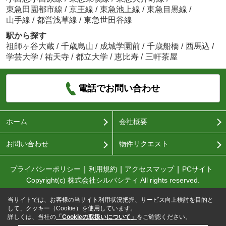
東急田園都市線
/
京王線
/
東急池上線
/
東急目黒線
/
山手線
/
都営浅草線
/
東急世田谷線
駅から探す
祖師ヶ谷大蔵
/
千歳烏山
/
成城学園前
/
千歳船橋
/
西馬込
/
学芸大学
/
祐天寺
/
都立大学
/
恵比寿
/
三軒茶屋
電話でお問い合わせ
ホーム
会社概要
お問い合わせ
物件リクエスト
プライバシーポリシー
利用規約
アクセスマップ
PCサイト
Copyright(c) 株式会社シルバシティ All rights reserved.
当サイトでは、お客様の当サイト利用状況把握、サービス向上検討を目的と
して、クッキー（Cookie）を使用しています。
詳しくは、当社の
「Cookieの取扱いについて」
をご確認ください。