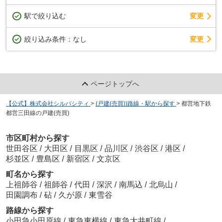
駅で絞り込む
変更
変更
絞り込み条件：
なし
ページトップへ
【公式】株式会社シルバシティ
>
(戸建(売買))路線・駅から探す
>
都営地下鉄
都営三田線の戸建(売買)
市区町村から探す
世田谷区
/
大田区
/
目黒区
/
品川区
/
渋谷区
/
港区
/
杉並区
/
豊島区
/
新宿区
/
文京区
町名から探す
上祖師谷
/
祖師谷
/
代田
/
深沢
/
南馬込
/
北烏山
/
田園調布
/
砧
/
久が原
/
東雪谷
路線から探す
小田急小田原線
/
東急東横線
/
東急大井町線
/