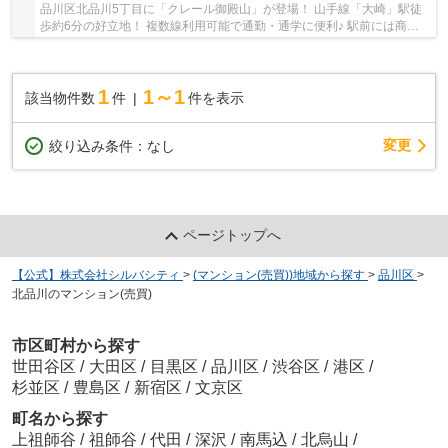
品川区北品川5丁目に「クレール御殿山」が登場！ 山手線「大崎」駅徒
歩約6分の好立地！ 複数線利用可能で通勤・通学に便利♪ 駅前には商店
街や商業施設があり、お買い物やお食事を楽し...
1
1～1
該当物件数
件
件を表示
変更
絞り込み条件：
なし
ページトップへ
【公式】株式会社シルバシティ
>
(マンション(売買))地域から探す
>
品川区
>
北品川のマンション(売買)
市区町村から探す
世田谷区
/
大田区
/
目黒区
/
品川区
/
渋谷区
/
港区
/
杉並区
/
豊島区
/
新宿区
/
文京区
町名から探す
上祖師谷
/
祖師谷
/
代田
/
深沢
/
南馬込
/
北烏山
/