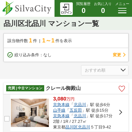
閲覧履歴
お気に入り
メニュー
0
0
品川区北品川 マンション一覧
1
1～1
該当物件数
件
件を表示
変更
絞り込み条件：
なし
クレール御殿山
売買 | 中古マンション
3,080
万
円
京急本線
「
北品川
」駅 徒歩6分
山手線
「
五反田
」駅 徒歩15分
京急本線
「
北品川
」駅 徒歩17分
2階 / 1R / 27.27㎡
東京都
品川区
北品川
５丁目9-42