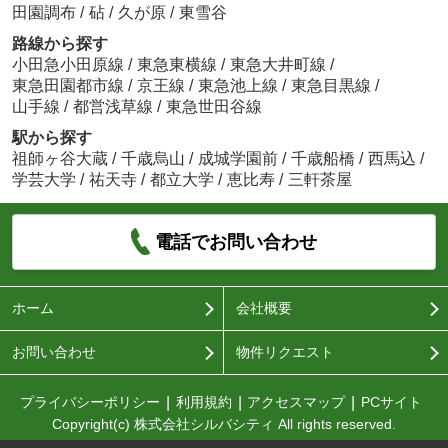
田園調布
/
砧
/
久が原
/
東雪谷
路線から探す
小田急小田原線
/
東急東横線
/
東急大井町線
/
東急田園都市線
/
京王線
/
東急池上線
/
東急目黒線
/
山手線
/
都営浅草線
/
東急世田谷線
駅から探す
祖師ヶ谷大蔵
/
千歳烏山
/
成城学園前
/
千歳船橋
/
西馬込
/
学芸大学
/
祐天寺
/
都立大学
/
恵比寿
/
三軒茶屋
電話でお問い合わせ
ホーム
会社概要
お問い合わせ
物件リクエスト
プライバシーポリシー
利用規約
アクセスマップ
PCサイト
Copyright(c) 株式会社シルバシティ All rights reserved.