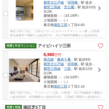
都営大江戸線
「
赤羽橋
」駅 徒歩8分
都営三田線
「
芝公園
」駅 徒歩10分
3LDK
建物面積：-（33.19坪）
土地面積：-（-）
東京都
港区
三田
１丁目4-60
港区三田1丁目に「三田ガーデンヒルズパークマンション棟」が登場！
南北線麻布十番駅から徒歩約7分、大江戸線赤羽橋駅から徒歩約8分、三
田線芝公園駅から徒歩約10分。 3路線3駅利用可...
アイビハイツ三田
売買 | 中古マンション
8,980
万
円
南北線
「
麻布十番
」駅 徒歩8分
都営大江戸線
「
赤羽橋
」駅 徒歩10分
都営三田線
「
三田
」駅 徒歩12分
2LDK
建物面積：-（16.53坪）
土地面積：-（-）
東京都
港区
三田
２丁目2-16
港区三田2丁目に「アイビハイツ三田」が登場！ 大江戸線麻布十番駅か
ら徒歩約8分・赤羽橋駅から徒歩約10分、三田線三田駅から徒歩約12
分。 3路線3駅利用可能な便利な立地です。 日当り...
港区芝5丁目
売買 | 売地