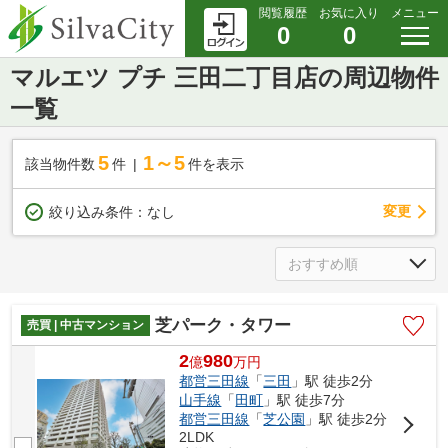
閲覧履歴
お気に入り
メニュー
0
0
マルエツ プチ 三田二丁目店の周辺物件
一覧
5
1～5
該当物件数
件
件を表示
変更
絞り込み条件：
なし
芝パーク・タワー
売買 | 中古マンション
2
980
億
万
円
都営三田線
「
三田
」駅 徒歩2分
山手線
「
田町
」駅 徒歩7分
都営三田線
「
芝公園
」駅 徒歩2分
2LDK