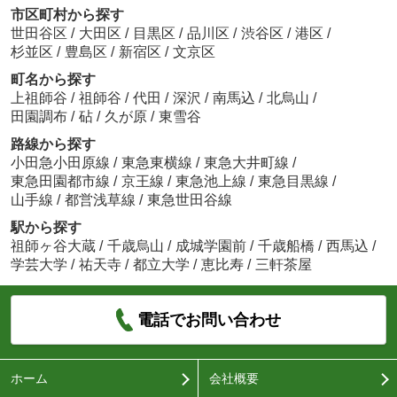
市区町村から探す
世田谷区
/
大田区
/
目黒区
/
品川区
/
渋谷区
/
港区
/
杉並区
/
豊島区
/
新宿区
/
文京区
町名から探す
上祖師谷
/
祖師谷
/
代田
/
深沢
/
南馬込
/
北烏山
/
田園調布
/
砧
/
久が原
/
東雪谷
路線から探す
小田急小田原線
/
東急東横線
/
東急大井町線
/
東急田園都市線
/
京王線
/
東急池上線
/
東急目黒線
/
山手線
/
都営浅草線
/
東急世田谷線
駅から探す
祖師ヶ谷大蔵
/
千歳烏山
/
成城学園前
/
千歳船橋
/
西馬込
/
学芸大学
/
祐天寺
/
都立大学
/
恵比寿
/
三軒茶屋
電話でお問い合わせ
ホーム
会社概要