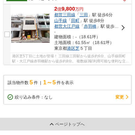
2
9,800
億
万
円
都営三田線
「
三田
」駅 徒歩6分
山手線
「
田町
」駅 徒歩8分
都営大江戸線
「
赤羽橋
」駅 徒歩8分
-
建物面積：-（18.61坪）
土地面積：61.55㎡（18.61坪）
東京都
港区
芝
５丁目
港区芝5丁目に土地が登場！ 三田線三田駅から徒歩約6分、山手線田町
駅・大江戸線赤羽橋駅から徒歩約8分。 複数線3駅利用可能な便利な立地
です。 整形地。自由設計。日当たり◎土地面積...
5
1～5
該当物件数
件
件を表示
変更
絞り込み条件：
なし
ページトップへ