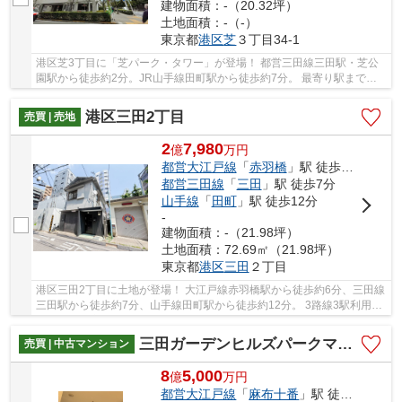
建物面積：-（20.32坪）
土地面積：-（-）
東京都
港区
芝
３丁目34-1
港区芝3丁目に「芝パーク・タワー」が登場！ 都営三田線三田駅・芝公
園駅から徒歩約2分。JR山手線田町駅から徒歩約7分。 最寄り駅まで徒
歩2分の駅近な立地です。 高層階。南向き。ペッ...
港区三田2丁目
売買 | 売地
2
7,980
億
万
円
都営大江戸線
「
赤羽橋
」駅 徒歩6分
都営三田線
「
三田
」駅 徒歩7分
山手線
「
田町
」駅 徒歩12分
-
建物面積：-（21.98坪）
土地面積：72.69㎡（21.98坪）
東京都
港区
三田
２丁目
港区三田2丁目に土地が登場！ 大江戸線赤羽橋駅から徒歩約6分、三田線
三田駅から徒歩約7分、山手線田町駅から徒歩約12分。 3路線3駅利用可
能な便利な立地です。 整形地。更地渡し。間...
三田ガーデンヒルズパークマンション棟
売買 | 中古マンション
8
5,000
億
万
円
都営大江戸線
「
麻布十番
」駅 徒歩7分