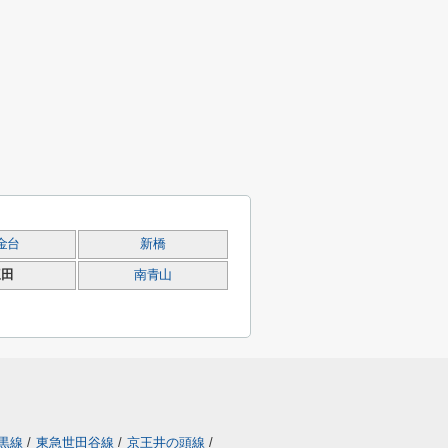
金台
新橋
三田
南青山
黒線
/
東急世田谷線
/
京王井の頭線
/