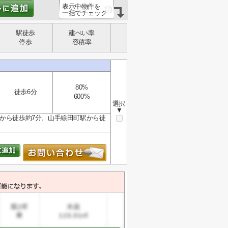
表示中物件を
一括でチェック
駅徒歩
建ぺい率
停歩
容積率
80%
徒歩6分
600%
選択
▼
駅から徒歩約7分、山手線田町駅から徒