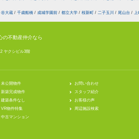
ヶ谷大蔵
/
千歳船橋
/
成城学園前
/
都立大学
/
桜新町
/
二子玉川
/
尾山台
/
上
心の不動産仲介なら
12 ヤクシビル3階
未公開物件
お問い合わせ
新築完成物件
スタッフ紹介
建築条件なし
お客様の声
VR物件特集
周辺施設検索
中古マンション