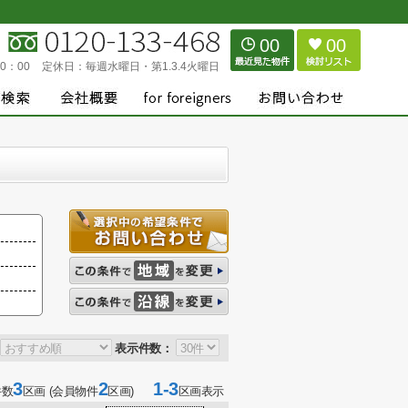
00
00
0：00
定休日：
毎週水曜日・第1.3.4火曜日
表示件数：
3
2
1-3
件数
区画 (会員物件
区画)
区画表示