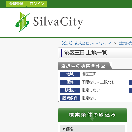
【公式】株式会社シルバシティ
>
(土地(
港区三田 土地一覧
地域
港区三田
価格
下限なし～上限なし
駅徒歩
指定しない
設備条件
指定なし
▼価格