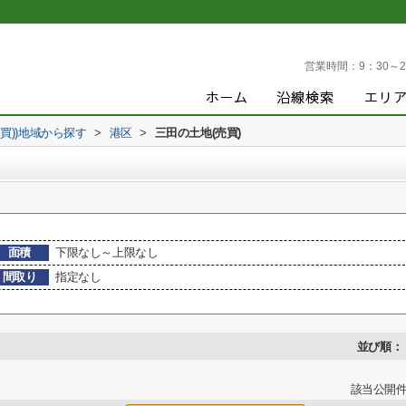
営業時間：
9：30～2
売買))地域から探す
>
港区
>
三田の土地(売買)
面積
下限なし～上限なし
間取り
指定なし
並び順：
該当公開