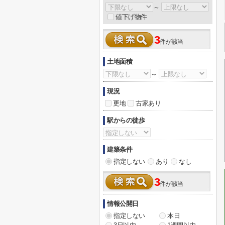
～
値下げ物件
3
件が該当
土地面積
～
現況
更地
古家あり
駅からの徒歩
建築条件
指定しない
あり
なし
3
件が該当
情報公開日
指定しない
本日