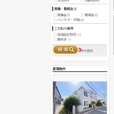
3日以内
1週間以内
画像・動画あり
画像あり
動画あり
パノラマ・VRあり
こだわり条件
自由設計対応
(-)
南向き
(-)
3
件が該当
新着物件