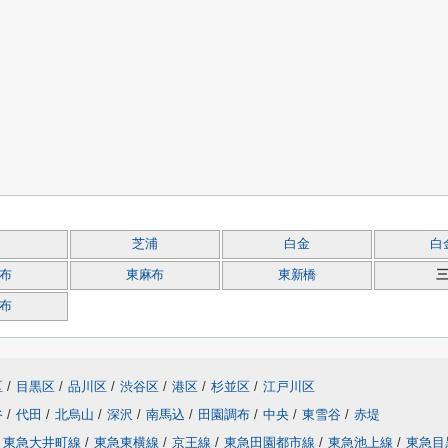
芝浦
白金
白
布
東麻布
東新橋
布
区
/
目黒区
/
品川区
/
渋谷区
/
港区
/
杉並区
/
江戸川区
谷
/
代田
/
北烏山
/
深沢
/
南馬込
/
田園調布
/
中央
/
東雪谷
/
赤堤
東急大井町線
/
東急東横線
/
京王線
/
東急田園都市線
/
東急池上線
/
東急目