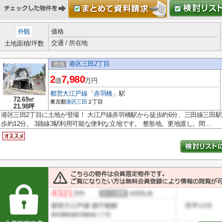
外観
価格
交通 / 所在地
土地面積/坪数
港区三田2丁目
売地
2
7,980
億
万円
都営大江戸線
「
赤羽橋
」駅
72.69㎡
東京都
港区
三田
２丁目
21.98坪
港区三田2丁目に土地が登場！ 大江戸線赤羽橋駅から徒歩約6分、三田線三田
歩約12分。 3路線3駅利用可能な便利な立地です。 整形地。更地渡し。間...