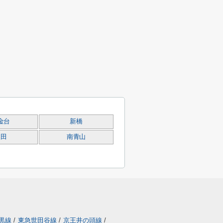
金台
新橋
三田
南青山
黒線
/
東急世田谷線
/
京王井の頭線
/