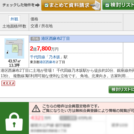
外観
価格
交通 / 所在地
土地面積/坪数
港区西麻布2丁目
売地
2
7,800
億
万円
千代田線
「
乃木坂
」駅
43.97㎡
東京都
港区
西麻布
２丁目
13.3坪
港区西麻布2丁目に土地が登場！ 千代田線乃木坂駅から徒歩約10分、銀座線
13分。 複数線3駅利用可能な便利な立地です。 角地。北東向き。古家利用...