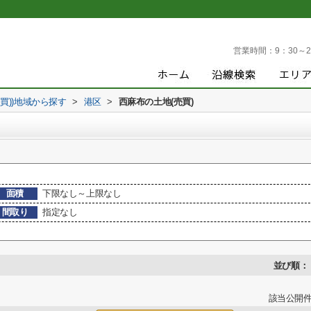
営業時間：
9：30～2
売買))地域から探す
>
港区
>
西麻布の土地(売買)
面積
下限なし～上限なし
間取り
指定なし
並び順：
該当公開