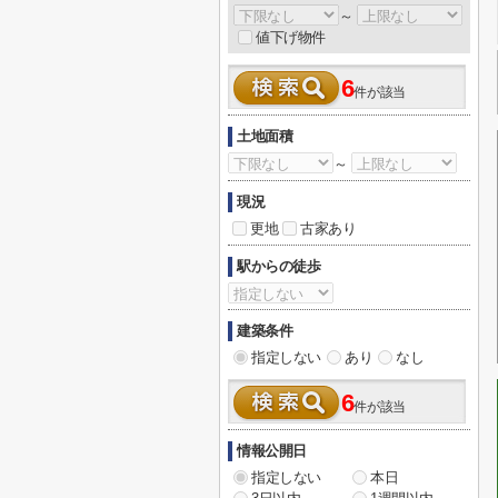
～
値下げ物件
6
件が該当
土地面積
～
現況
更地
古家あり
駅からの徒歩
建築条件
指定しない
あり
なし
6
件が該当
情報公開日
指定しない
本日