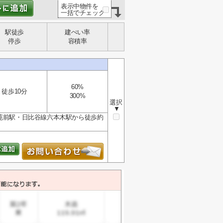
表示中物件を
一括でチェック
駅徒歩
建ぺい率
停歩
容積率
60%
徒歩10分
300%
選択
▼
外苑前駅・日比谷線六本木駅から徒歩約