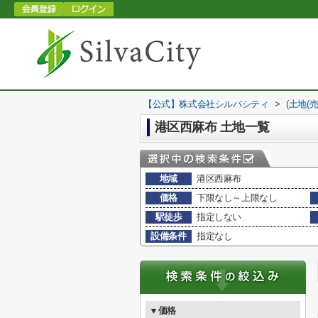
【公式】株式会社シルバシティ
>
(土地(
港区西麻布 土地一覧
地域
港区西麻布
価格
下限なし～上限なし
駅徒歩
指定しない
設備条件
指定なし
▼価格