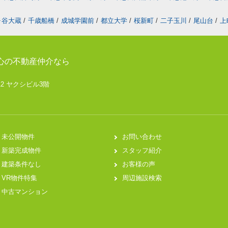
ヶ谷大蔵
/
千歳船橋
/
成城学園前
/
都立大学
/
桜新町
/
二子玉川
/
尾山台
/
上
心の不動産仲介なら
12 ヤクシビル3階
未公開物件
お問い合わせ
新築完成物件
スタッフ紹介
建築条件なし
お客様の声
VR物件特集
周辺施設検索
中古マンション