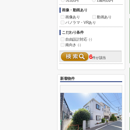
3日以内
1週間以内
画像・動画あり
画像あり
動画あり
パノラマ・VRあり
こだわり条件
自由設計対応
(-)
南向き
(-)
6
件が該当
新着物件