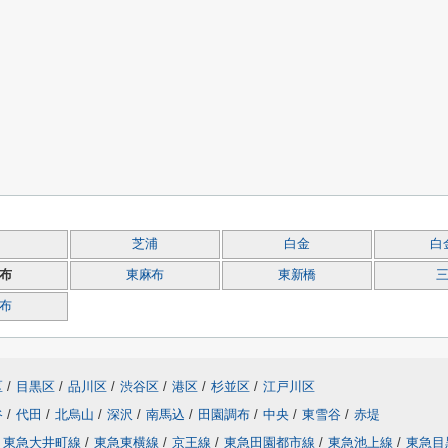
芝浦
白金
白
布
東麻布
東新橋
布
区
/
目黒区
/
品川区
/
渋谷区
/
港区
/
杉並区
/
江戸川区
谷
/
代田
/
北烏山
/
深沢
/
南馬込
/
田園調布
/
中央
/
東雪谷
/
赤堤
東急大井町線
/
東急東横線
/
京王線
/
東急田園都市線
/
東急池上線
/
東急目