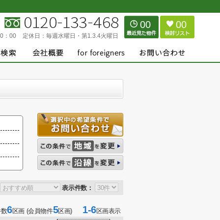
00
00
0：00
定休日：
毎週水曜日・第1.3.4火曜日
表示件数：
6
5
1-6
件数
区画 (会員物件
区画)
区画表示