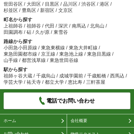
世田谷区
/
大田区
/
目黒区
/
品川区
/
渋谷区
/
港区
/
杉並区
/
豊島区
/
新宿区
/
文京区
町名から探す
上祖師谷
/
祖師谷
/
代田
/
深沢
/
南馬込
/
北烏山
/
田園調布
/
砧
/
久が原
/
東雪谷
路線から探す
小田急小田原線
/
東急東横線
/
東急大井町線
/
東急田園都市線
/
京王線
/
東急池上線
/
東急目黒線
/
山手線
/
都営浅草線
/
東急世田谷線
駅から探す
祖師ヶ谷大蔵
/
千歳烏山
/
成城学園前
/
千歳船橋
/
西馬込
/
学芸大学
/
祐天寺
/
都立大学
/
恵比寿
/
三軒茶屋
電話でお問い合わせ
ホーム
会社概要
お問い合わせ
物件リクエスト