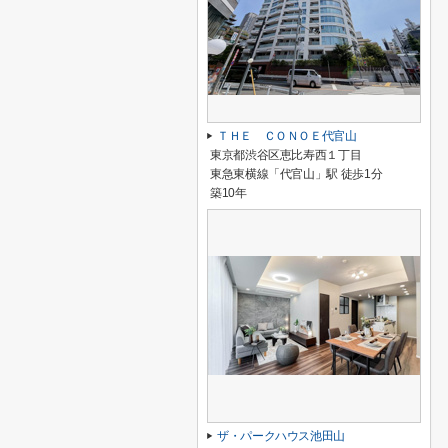
ＴＨＥ ＣＯＮＯＥ代官山
東京都渋谷区恵比寿西１丁目
東急東横線「代官山」駅 徒歩1分
築10年
ザ・パークハウス池田山