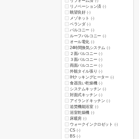
リフォーム済
(-)
リノベーション済
(-)
眺望良好
(-)
メゾネット
(-)
ベランダ
(-)
バルコニー
(-)
ルーフバルコニー
(-)
オール電化
(-)
24時間換気システム
(-)
２面バルコニー
(-)
３面バルコニー
(-)
両面バルコニー
(-)
外観タイル張り
(-)
IHクッキングヒーター
(-)
食器洗い乾燥機
(-)
システムキッチン
(-)
対面式キッチン
(-)
アイランドキッチン
(-)
追焚機能浴室
(-)
浴室乾燥機
(-)
床暖房
(-)
ウォークインクロゼット
(-)
CS
(-)
BS
(-)