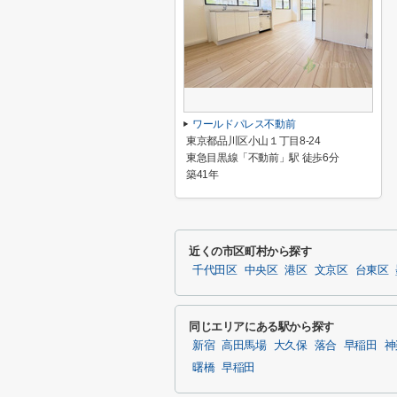
ワールドパレス不動前
東京都品川区小山１丁目8-24
東急目黒線「不動前」駅 徒歩6分
築41年
近くの市区町村から探す
千代田区
中央区
港区
文京区
台東区
同じエリアにある駅から探す
新宿
高田馬場
大久保
落合
早稲田
神
曙橋
早稲田