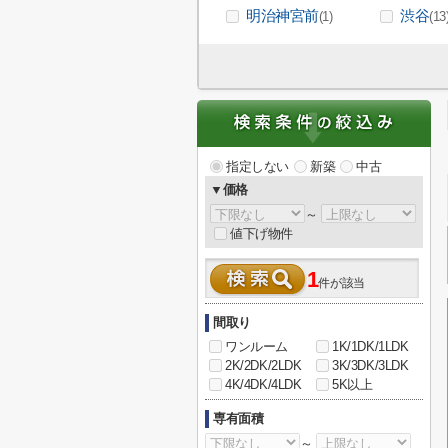
明治神宮前
渋谷
(1)
(13
指定しない
新築
中古
▼価格
～
値下げ物件
1
件が該当
間取り
ワンルーム
1K/1DK/1LDK
2K/2DK/2LDK
3K/3DK/3LDK
4K/4DK/4LDK
5K以上
専有面積
～