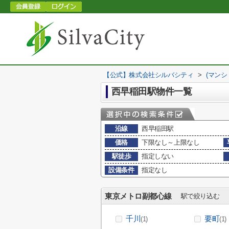
【公式】株式会社シルバシティ
>
(マンシ
西早稲田駅物件一覧
沿線
西早稲田駅
価格
下限なし～上限なし
駅徒歩
指定しない
設備条件
指定なし
東京メトロ副都心線
駅で絞り込む
千川
要町
(1)
(1)