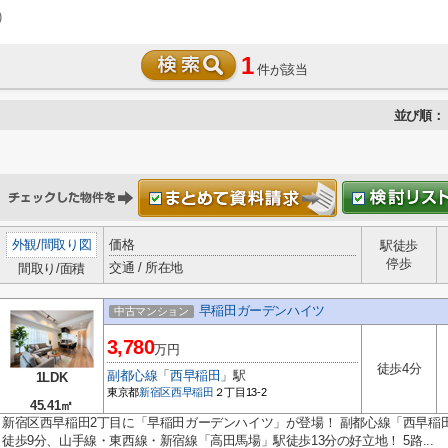
)
1
件が該当
並び順：
外観
/
間取り図
価格
駅徒歩
停歩
交通 / 所在地
間取り/面積
早稲田ガーデンハイツ
中古マンション
3,780
万円
徒歩4分
副都心線
「
西早稲田
」駅
1LDK
東京都
新宿区
西早稲田
２丁目13-2
45.41㎡
新宿区西早稲田2丁目に「早稲田ガーデンハイツ」が登場！ 副都心線「西早稲
徒歩9分、山手線・東西線・新宿線「高田馬場」駅徒歩13分の好立地！ 5路...