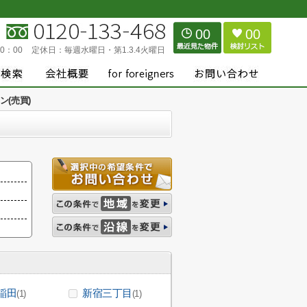
00
00
0：00
定休日：
毎週水曜日・第1.3.4火曜日
(売買)
稲田
新宿三丁目
(1)
(1)