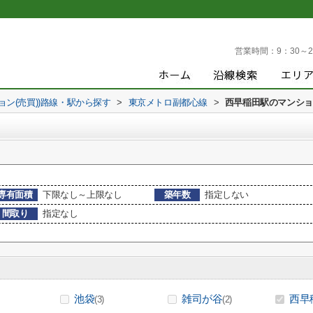
営業時間：
9：30～2
ョン(売買))路線・駅から探す
>
東京メトロ副都心線
>
西早稲田駅のマンション
専有面積
下限なし～上限なし
築年数
指定しない
間取り
指定なし
池袋
雑司が谷
西早
(3)
(2)