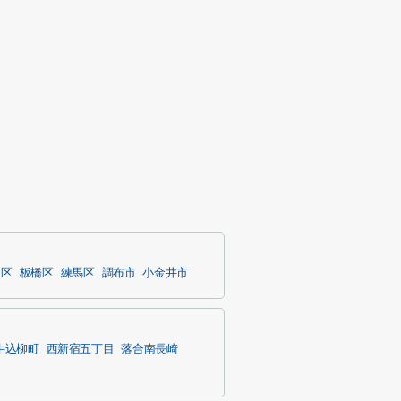
川区
板橋区
練馬区
調布市
小金井市
牛込柳町
西新宿五丁目
落合南長崎