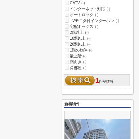
CATV
(-)
インターネット対応
(-)
オートロック
(-)
TVモニタ付インターホン
(-)
宅配ボックス
(-)
2階以上
(-)
10階以上
(-)
20階以上
(-)
1階の物件
(-)
最上階
(-)
南向き
(-)
角部屋
(-)
1
件が該当
新着物件