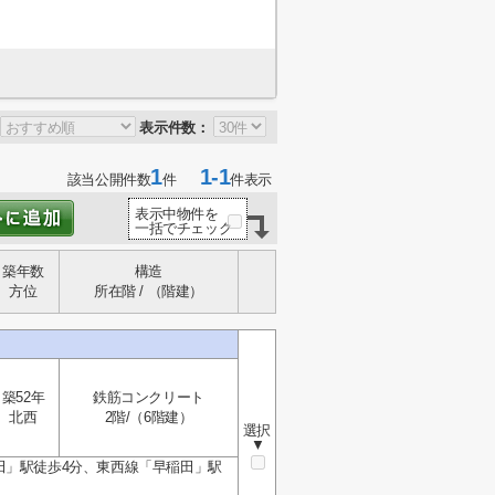
表示件数：
1
1-1
該当公開件数
件
件表示
表示中物件を
一括でチェック
築年数
構造
方位
所在階 / （階建）
築52年
鉄筋コンクリート
北西
2階/（6階建）
選択
▼
田」駅徒歩4分、東西線「早稲田」駅