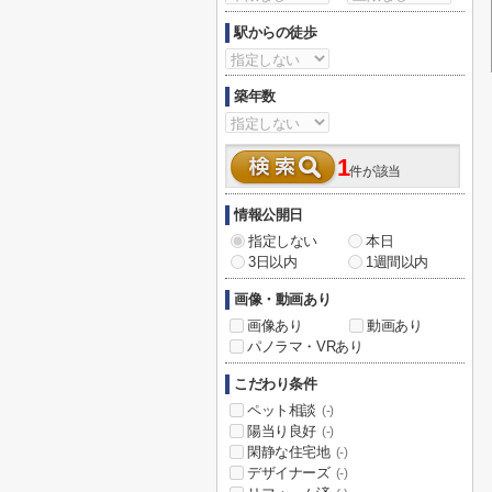
駅からの徒歩
築年数
1
件が該当
情報公開日
指定しない
本日
3日以内
1週間以内
画像・動画あり
画像あり
動画あり
パノラマ・VRあり
こだわり条件
ペット相談
(-)
陽当り良好
(-)
閑静な住宅地
(-)
デザイナーズ
(-)