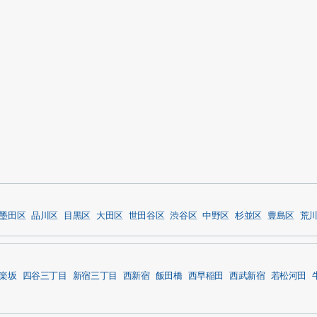
墨田区
品川区
目黒区
大田区
世田谷区
渋谷区
中野区
杉並区
豊島区
荒
楽坂
四谷三丁目
新宿三丁目
西新宿
飯田橋
西早稲田
西武新宿
若松河田