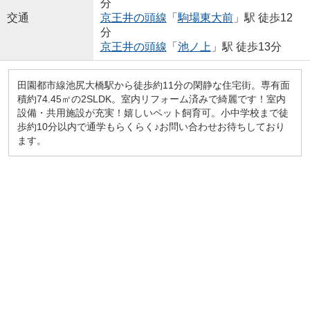
分
交通
京王井の頭線
「
駒場東大前
」駅 徒歩12
分
京王井の頭線
「
池ノ上
」駅 徒歩13分
田園都市線池尻大橋駅から徒歩約11分の閑静な住宅街。専有面
積約74.45㎡の2SLDK。室内リフォーム済みで綺麗です！室内
設備・共用施設が充実！嬉しいペット飼育可。小中学校まで徒
歩約10分以内で通学もらくらく♪お問い合わせお待ちしており
ます。