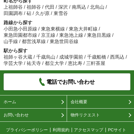
町名から探す
上祖師谷
/
祖師谷
/
代田
/
深沢
/
南馬込
/
北烏山
/
田園調布
/
砧
/
久が原
/
東雪谷
路線から探す
小田急小田原線
/
東急東横線
/
東急大井町線
/
東急田園都市線
/
京王線
/
東急池上線
/
東急目黒線
/
山手線
/
都営浅草線
/
東急世田谷線
駅から探す
祖師ヶ谷大蔵
/
千歳烏山
/
成城学園前
/
千歳船橋
/
西馬込
/
学芸大学
/
祐天寺
/
都立大学
/
恵比寿
/
三軒茶屋
電話でお問い合わせ
ホーム
会社概要
お問い合わせ
物件リクエスト
プライバシーポリシー
利用規約
アクセスマップ
PCサイト