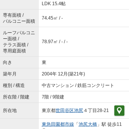
LDK 15.4帖
専有面積 /
74.45㎡ / -
バルコニー面積
ルーフバルコニ
ー面積 /
78.97㎡ / - / -
テラス面積 /
専用庭面積
向き
東
築年月
2004年 12月(築21年)
種別 / 構造
中古マンション / 鉄筋コンクリート
所在階 / 階建
7階 / 9階建
所在地
東京都
世田谷区
池尻
４丁目28-21
東急田園都市線
「
池尻大橋
」駅 徒歩11