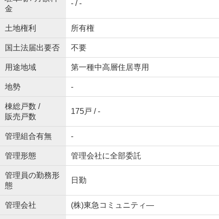
- / -
金
土地権利
所有権
国土法届出要否
不要
用途地域
第一種中高層住居専用
地勢
-
棟総戸数 /
175戸 / -
販売戸数
管理組合有無
-
管理形態
管理会社に全部委託
管理員の勤務形
日勤
態
管理会社
(株)東急コミュニティ―