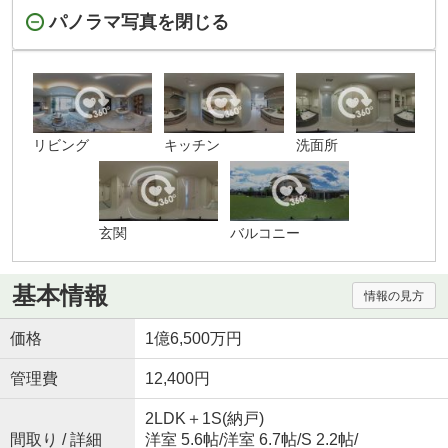
パノラマ写真を閉じる
リビング
キッチン
洗面所
玄関
バルコニー
基本情報
情報の見方
価格
1億6,500万円
管理費
12,400円
2LDK＋1S(納戸)
間取り / 詳細
洋室 5.6帖
/
洋室 6.7帖
/
S 2.2帖
/