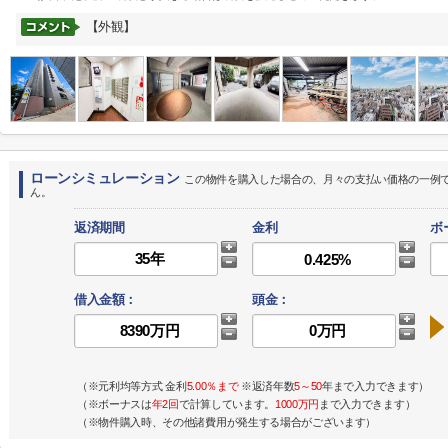
【外観】
ローンシミュレーション
この物件を購入した場合の、月々の支払い価格の一例
ん。
返済期間
金利
ボ
借入金額：
頭金：
（※元利均等方式 金利
5.00％まで
※返済年数
5～50
年まで入力できます）
（※ボーナスは
年2回
で計算しています。
1000万円
まで入力できます）
（※物件購入時、その他諸費用が発生する場合がございます）