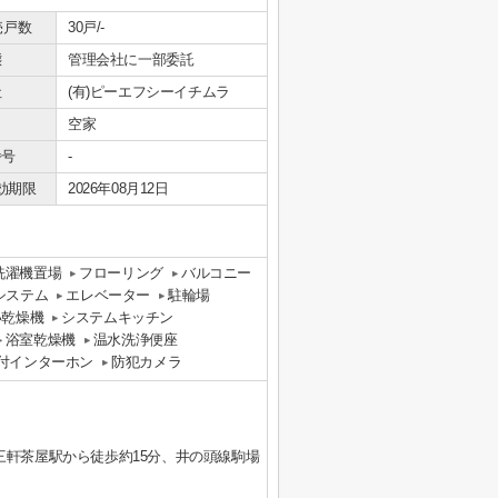
売戸数
30戸/-
態
管理会社に一部委託
社
(有)ピーエフシーイチムラ
空家
番号
-
効期限
2026年08月12日
洗濯機置場
フローリング
バルコニー
システム
エレベーター
駐輪場
い乾燥機
システムキッチン
浴室乾燥機
温水洗浄便座
タ付インターホン
防犯カメラ
三軒茶屋駅から徒歩約15分、井の頭線駒場