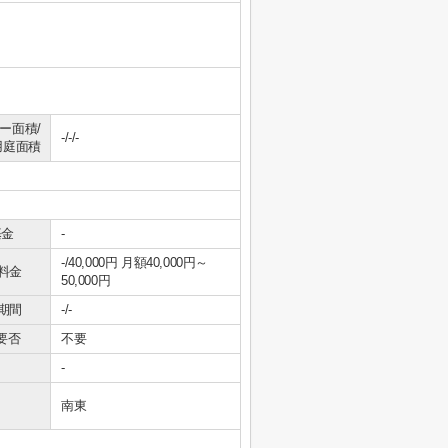
ー面積/
-/-/-
用庭面積
基金
-
-/40,000円 月額40,000円～
料金
50,000円
期間
-/-
要否
不要
-
南東