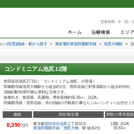
営業時間：
9：30～2
ョン(売買))路線・駅から探す
>
東急電鉄東急田園都市線
>
池尻大橋駅
>
コ
コンドミニアム池尻 12階
世田谷区池尻2丁目に「コンドミニアム池尻」が登場！
田園都市線池尻大橋駅から徒歩約2分、世田谷線三軒茶屋駅から徒歩約15分、
3路線3駅利用可能な便利な立地です。
南東向き。角部屋。高層階。専有面積約55.83㎡。2LDK。
田園都市線・世田谷線・井の頭線の不動産の事ならシルバシティへお任せく
価格
所在地/交通
間取り/専有面積
東京都
世田谷区
池尻
２丁目32-8
12階 2LDK
8,390
万円
東急田園都市線
「
池尻大橋
」駅 徒歩2分
55.83㎡