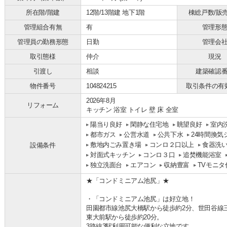
所在階/階建
12階/13階建 地下1階
棟総戸数/販
管理組合有無
有
管理形
管理員の勤務形態
日勤
管理会
取引態様
仲介
現況
引渡し
相談
建築確認
物件番号
104824215
取引条件の有
2026年8月
リフォーム
キッチン 浴室 トイレ 壁 床 全室
陽当り良好
閑静な住宅地
眺望良好
室内
都市ガス
公営水道
公共下水
24時間換気
敷地内ごみ置き場
コンロ２口以上
食器洗
設備条件
対面式キッチン
コンロ３口
追焚機能浴室
独立洗面台
エアコン
収納豊富
TVモニ
★「コンドミニアム池尻」★
・「コンドミニアム池尻」は好立地！
田園都市線池尻大橋駅から徒歩約2分、世田谷線
東大前駅から徒歩約20分。
3路線3駅利用可能な便利な立地です。