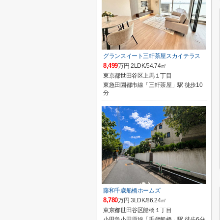
グランスイート三軒茶屋スカイテラス
8,499
万円 2LDK/54.74㎡
東京都世田谷区上馬１丁目
東急田園都市線「三軒茶屋」駅 徒歩10
分
藤和千歳船橋ホームズ
8,780
万円 3LDK/86.24㎡
東京都世田谷区船橋１丁目
小田急小田原線「千歳船橋」駅 徒歩6分