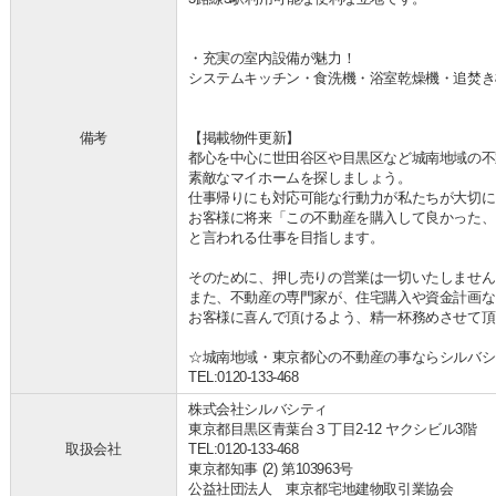
・充実の室内設備が魅力！
システムキッチン・食洗機・浴室乾燥機・追焚き
備考
【掲載物件更新】
都心を中心に世田谷区や目黒区など城南地域の不
素敵なマイホームを探しましょう。
仕事帰りにも対応可能な行動力が私たちが大切に
お客様に将来「この不動産を購入して良かった、
と言われる仕事を目指します。
そのために、押し売りの営業は一切いたしません
また、不動産の専門家が、住宅購入や資金計画な
お客様に喜んで頂けるよう、精一杯務めさせて頂
☆城南地域・東京都心の不動産の事ならシルバシ
TEL:0120-133-468
株式会社シルバシティ
東京都目黒区青葉台３丁目2-12 ヤクシビル3階
取扱会社
TEL:0120-133-468
東京都知事 (2) 第103963号
公益社団法人 東京都宅地建物取引業協会