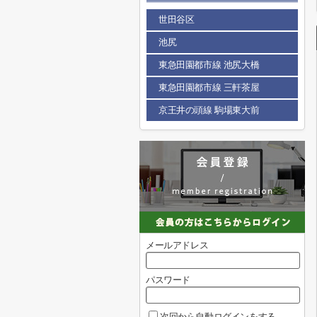
世田谷区
池尻
東急田園都市線 池尻大橋
東急田園都市線 三軒茶屋
京王井の頭線 駒場東大前
メールアドレス
パスワード
次回から自動ログインをする