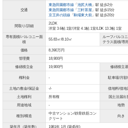
東急田園都市線
「
池尻大橋
」駅 徒歩2分
交通
東急田園都市線
「
三軒茶屋
」駅 徒歩15分
京王井の頭線
「
駒場東大前
」駅 徒歩20分
2LDK
間取り/詳細
洋室 3.6帖 1室
/
洋室 4.1帖 1室
/
LDK 13.3帖 1室
専有面積/バルコニー面
ルーフバルコニ
55.83㎡/8.10㎡
積
テラス面積/専
価格
8,390万円
管理費
18,900円
修繕積立金
19,900円
修繕積立
権利金
-
駐車場/月額
土地の敷金/保証金
-/-
借地料/借地
土地権利
所有権
国土法届出
用途地域
-
地勢
中古マンション/鉄骨鉄筋コン
種別/構造
向き
クリート
築年月（築年数）
1981年 1月 (築45年)