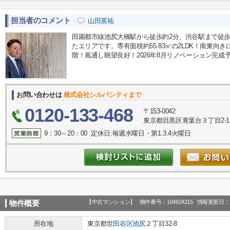
担当者のコメント
山田英祐
田園都市線池尻大橋駅から徒歩約2分、渋谷駅まで徒
たエリアです。専有面積約55.83㎡の2LDK！南東向
階！風通し眺望良好！2026年8月リノベーション完成
お問い合わせは
株式会社シルバシティまで
0120-133-468
〒153-0042
東京都目黒区青葉台３丁目2-1
9：30～20：00 定休日:毎週水曜日・第1.3.4火曜日
【中古マンション】
物件番号：104824215
情報更新日：2
物件概要
所在地
東京都
世田谷区
池尻
２丁目32-8