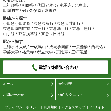
町名から探す
上祖師谷
/
祖師谷
/
代田
/
深沢
/
南馬込
/
北烏山
/
田園調布
/
砧
/
久が原
/
東雪谷
路線から探す
小田急小田原線
/
東急東横線
/
東急大井町線
/
東急田園都市線
/
京王線
/
東急池上線
/
東急目黒線
/
山手線
/
都営浅草線
/
東急世田谷線
駅から探す
祖師ヶ谷大蔵
/
千歳烏山
/
成城学園前
/
千歳船橋
/
西馬込
/
学芸大学
/
祐天寺
/
都立大学
/
恵比寿
/
三軒茶屋
電話でお問い合わせ
ホーム
会社概要
お問い合わせ
物件リクエスト
プライバシーポリシー
利用規約
アクセスマップ
PCサイト