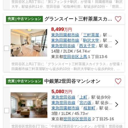
世田谷区上馬5丁目に「第1フォンタナ駒沢」が登場！ 田園都市線「駒沢
大学」駅徒歩約11分、世田谷線「松陰神社前」駅徒歩約10分・「世田
谷」駅徒歩約13分。 2路線3駅利用可能！ 小泉公...
グランスイート三軒茶屋スカイテラス
売買 | 中古マンション
8,499
万
円
東急田園都市線
「
三軒茶屋
」駅 徒歩10分
東急田園都市線
「
駒沢大学
」駅 徒歩8分
東急世田谷線
「
西太子堂
」駅 徒歩13分
14階 / 2LDK / 54.74㎡
東京都
世田谷区
上馬
１丁目13-6
世田谷区上馬1丁目に「グランスイート三軒茶屋スカイテラス」が登場！
田園都市線三軒茶屋駅から徒歩約10分・駒沢大学駅から徒歩約8分、世
田谷線西太子堂駅から徒歩約13分。 2路線3駅...
中銀第2世田谷マンシオン
売買 | 中古マンション
5,080
万
円
東急世田谷線
「
上町
」駅 徒歩9分
東急世田谷線
「
宮の坂
」駅 徒歩13分
東急田園都市線
「
桜新町
」駅 徒歩15分
3階 / 1LDK / 45.73㎡
東京都
世田谷区
世田谷
２丁目25-16
世田谷区世田谷2丁目に「中銀第2世田谷マンシオン」が登場！ 世田谷線