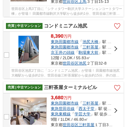
東京都
世田谷区
上馬
３丁目15-13
世田谷区上馬3丁目に「シティタワー駒沢大学ステーションコートタワー
棟」が登場！ 田園都市線駒沢大学駅から徒歩約1分、世田谷線三軒茶屋
駅から徒歩約18分・西太子堂駅から徒歩約20分...
コンドミニアム池尻
売買 | 中古マンション
8,390
万
円
東急田園都市線
「
池尻大橋
」駅 徒歩2分
東急田園都市線
「
三軒茶屋
」駅 徒歩15分
京王井の頭線
「
駒場東大前
」駅 徒歩20分
12階 / 2LDK / 55.83㎡
東京都
世田谷区
池尻
２丁目32-8
世田谷区池尻2丁目に「コンドミニアム池尻」が登場！ 田園都市線池尻
大橋駅から徒歩約2分、世田谷線三軒茶屋駅から徒歩約15分、井の頭線
駒場東大前駅から徒歩約20分。 3路線3駅利用可...
三軒茶屋ターミナルビル
売買 | 中古マンション
3,680
万
円
東急田園都市線
「
三軒茶屋
」駅 徒歩3分
東急世田谷線
「
西太子堂
」駅 徒歩8分
東急東横線
「
学芸大学
」駅 徒歩30分
9階 / 1LDK / 46.80㎡
東京都
世田谷区
三軒茶屋
１丁目30-9