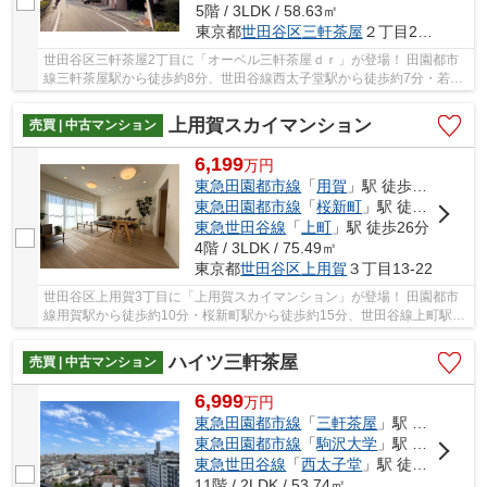
5階 / 3LDK / 58.63㎡
東京都
世田谷区
三軒茶屋
２丁目28-4
世田谷区三軒茶屋2丁目に「オーベル三軒茶屋ｄｒ」が登場！ 田園都市
線三軒茶屋駅から徒歩約8分、世田谷線西太子堂駅から徒歩約7分・若林
駅から徒歩約9分。 2路線3駅利用可能な便利な...
上用賀スカイマンション
売買 | 中古マンション
6,199
万
円
東急田園都市線
「
用賀
」駅 徒歩10分
東急田園都市線
「
桜新町
」駅 徒歩15分
東急世田谷線
「
上町
」駅 徒歩26分
4階 / 3LDK / 75.49㎡
東京都
世田谷区
上用賀
３丁目13-22
世田谷区上用賀3丁目に「上用賀スカイマンション」が登場！ 田園都市
線用賀駅から徒歩約10分・桜新町駅から徒歩約15分、世田谷線上町駅か
ら徒歩約26分。 2路線3駅利用可能な便利な立地...
ハイツ三軒茶屋
売買 | 中古マンション
6,999
万
円
東急田園都市線
「
三軒茶屋
」駅 徒歩4分
東急田園都市線
「
駒沢大学
」駅 徒歩17分
東急世田谷線
「
西太子堂
」駅 徒歩9分
11階 / 2LDK / 53.74㎡