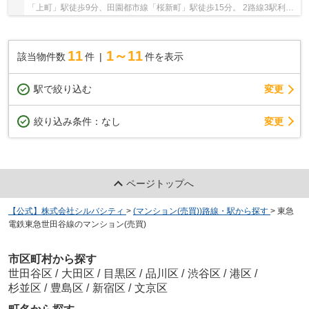
「上町」駅徒歩9分、田園都市線「桜新町」駅徒歩15分。 2路線3駅利用
可能で通勤・通学に便利！ スーパーやコンビ...
11
1～11
該当物件数
件
件を表示
駅で絞り込む
変更
変更
絞り込み条件：
なし
ページトップへ
【公式】株式会社シルバシティ
>
(マンション(売買))路線・駅から探す
>
東急
電鉄東急世田谷線のマンション(売買)
市区町村から探す
世田谷区
/
大田区
/
目黒区
/
品川区
/
渋谷区
/
港区
/
杉並区
/
豊島区
/
新宿区
/
文京区