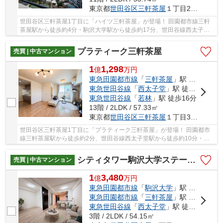
東京都
世田谷区
三軒茶屋
１丁目29-13
世田谷区三軒茶屋1丁目に「ハイツ三軒茶屋」が登場！ 田園都市線三軒
茶屋駅から徒歩約4分・駒沢大学駅から徒歩約17分、世田谷線西太子堂
駅から徒歩約9分。 2路線3駅利用可能な便利な立...
プラティーク三軒茶屋
売買 | 中古マンション
1
1,298
億
万
円
東急田園都市線
「
三軒茶屋
」駅 徒歩2分
東急世田谷線
「
西太子堂
」駅 徒歩10分
東急世田谷線
「
若林
」駅 徒歩16分
13階 / 2LDK / 57.33㎡
東京都
世田谷区
三軒茶屋
１丁目32-8
世田谷区三軒茶屋1丁目に「プラティーク三軒茶屋」が登場！ 田園都市
線三軒茶屋駅から徒歩約2分、世田谷線西太子堂駅から徒歩約10分・若
林駅から徒歩約16分。 2路線3駅利用可能な便利...
シティタワー駒沢大学ステーションコートタワー棟
売買 | 中古マンション
1
3,480
億
万
円
東急田園都市線
「
駒沢大学
」駅 徒歩1分
東急田園都市線
「
三軒茶屋
」駅 徒歩18分
東急世田谷線
「
西太子堂
」駅 徒歩20分
3階 / 2LDK / 54.15㎡