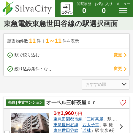
閲覧履歴
お気に入り
メニュー
0
0
東急電鉄東急世田谷線の駅選択画面
11
1～11
該当物件数
件
件を表示
駅で絞り込む
変更
変更
絞り込み条件：
なし
オーベル三軒茶屋ｄｒ
売買 | 中古マンション
1
1,960
億
万
円
東急田園都市線
「
三軒茶屋
」駅 徒歩9分
東急世田谷線
「
西太子堂
」駅 徒歩7分
東急世田谷線
「
若林
」駅 徒歩9分