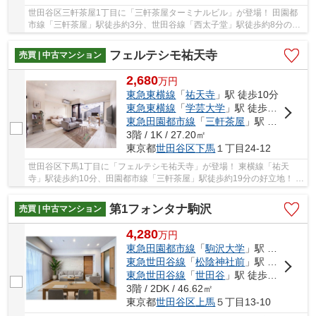
世田谷区三軒茶屋1丁目に「三軒茶屋ターミナルビル」が登場！ 田園都
市線「三軒茶屋」駅徒歩約3分、世田谷線「西太子堂」駅徒歩約8分の好
立地！ 2路線利用可能で通勤・通学に便利です♪...
フェルテシモ祐天寺
売買 | 中古マンション
2,680
万
円
東急東横線
「
祐天寺
」駅 徒歩10分
東急東横線
「
学芸大学
」駅 徒歩16分
東急田園都市線
「
三軒茶屋
」駅 徒歩19分
3階 / 1K / 27.20㎡
東京都
世田谷区
下馬
１丁目24-12
世田谷区下馬1丁目に「フェルテシモ祐天寺」が登場！ 東横線「祐天
寺」駅徒歩約10分、田園都市線「三軒茶屋」駅徒歩約19分の好立地！ 閑
静な住宅街ながらスーパーやコンビニが近く、普...
第1フォンタナ駒沢
売買 | 中古マンション
4,280
万
円
東急田園都市線
「
駒沢大学
」駅 徒歩11分
東急世田谷線
「
松陰神社前
」駅 徒歩10分
東急世田谷線
「
世田谷
」駅 徒歩13分
3階 / 2DK / 46.62㎡
東京都
世田谷区
上馬
５丁目13-10